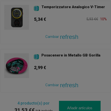
Temporizzatore Analogico V-Timer

5,34 €
5,93 €€
10%
refresh
Cambiar
Posacenere in Metallo GB Gorilla

2,99 €
refresh
Cambiar
4
producto(s) por
Añadir artículos
31,53 €€
IVA incluido