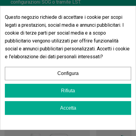
configurazioni SOG o tramite LST.
Outdoor
, questa varietà cresce fino a 1,0-1,3 m, con
Questo negozio richiede di accettare i cookie per scopi
molte ramificazioni laterali e cime grandi e resinose.
La sua resistenza la rende un'ottima opzione per
legati a prestazioni, social media e annunci pubblicitari. I
balconi, terrazze e coltivazioni discrete, dove produce
cookie di terze parti per social media e a scopo
tra 100 e 180 g per pianta senza difficoltà. Per
pubblicitario vengono utilizzati per offrire funzionalità
massimizzare il suo aroma e la resina si
raccomandano substrati aerati e un buon controllo
social e annunci pubblicitari personalizzati. Accetti i cookie
dell'irrigazione durante la fase finale.
e l'elaborazione dei dati personali interessati?
I semi di marijuana sono venduti a scopo decorativo e
da collezione. GB The Green Brand non è responsabile
Configura
dell'uso o della coltivazione di questi semi.
Rifiuta
Accetta
Potrebbe anche piacerti