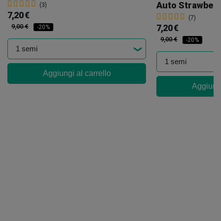
Auto Strawber
(3)
7,20 €
(7)
9,00 €
7,20 €
-20%
9,00 €
-20%
Aggiungi al carrello
Aggiungi