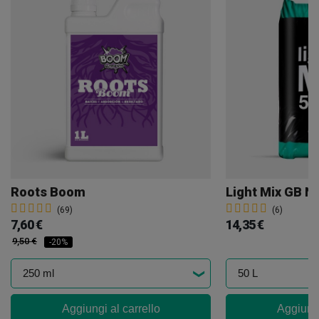
Roots Boom
Light Mix GB N
(69)
(6)
7,60 €
14,35 €
9,50 €
-20%
Aggiungi al carrello
Aggiungi