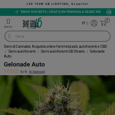
G, Scoprilo!
The Green Bucket CBD, Ora 
ENVÍO DISCRETO | GRATIS EN PENÍNSULA DESDE 30€
0
IT
Semi di Cannabis: Acquista online femminizzati, autofiorenti e CBD
Semi autofiorenti
Semi autofiorenti GB Strains
Gelonade
Auto
Gelonade Auto
5 / 5
(6 Opinioni)