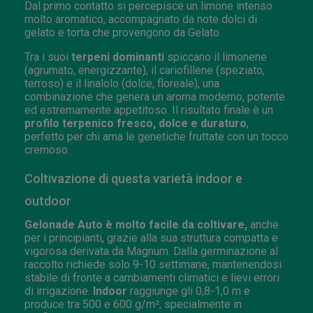
Dal primo contatto si percepisce un limone intenso
molto aromatico, accompagnato da note dolci di
gelato e torta che provengono da Gelato.
Tra i suoi
terpeni dominanti
spiccano il limonene
(agrumato, energizzante), il cariofillene (speziato,
terroso) e il linalolo (dolce, floreale), una
combinazione che genera un aroma moderno, potente
ed estremamente appetitoso. Il risultato finale è un
profilo terpenico fresco, dolce e duraturo
,
perfetto per chi ama le genetiche fruttate con un tocco
cremoso.
Coltivazione di questa varietà indoor e
outdoor
Gelonade Auto è molto facile da coltivare,
anche
per i principianti, grazie alla sua struttura compatta e
vigorosa derivata da Magnum. Dalla germinazione al
raccolto richiede solo 9-10 settimane, mantenendosi
stabile di fronte a cambiamenti climatici e lievi errori
di irrigazione.
Indoor
raggiunge gli 0,8-1,0 m e
produce tra 500 e 600 g/m², specialmente in