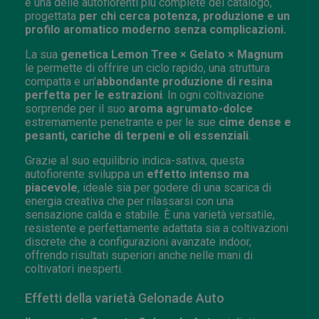
è una delle autofiorenti più complete del catalogo,
progettata
per chi cerca potenza, produzione e un
profilo aromatico moderno senza complicazioni.
La sua
genetica Lemon Tree × Gelato × Magnum
le permette di offrire un ciclo rapido, una struttura
compatta e un'
abbondante produzione di resina
perfetta per le estrazioni
. In ogni coltivazione
sorprende per il suo
aroma agrumato-dolce
estremamente penetrante e per le sue
cime dense e
pesanti, cariche di terpeni e oli essenziali
.
Grazie al suo equilibrio indica-sativa, questa
autofiorente sviluppa un
effetto intenso ma
piacevole
, ideale sia per godere di una scarica di
energia creativa che per rilassarsi con una
sensazione calda e stabile. È una varietà versatile,
resistente e perfettamente adattata sia a coltivazioni
discrete che a configurazioni avanzate indoor,
offrendo risultati superiori anche nelle mani di
coltivatori inesperti.
Effetti della varietà Gelonade Auto