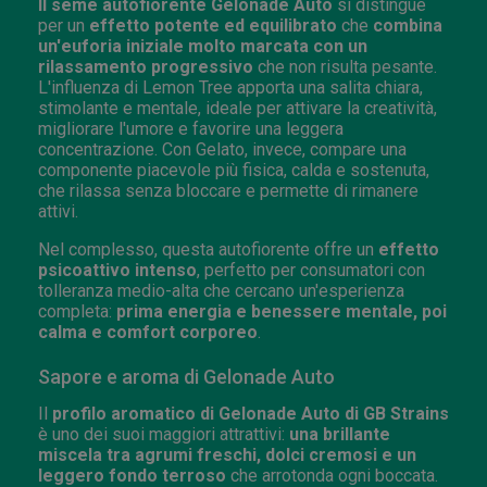
Il seme autofiorente Gelonade Auto
si distingue
per un
effetto potente ed equilibrato
che
combina
un'euforia iniziale molto marcata con un
rilassamento progressivo
che non risulta pesante.
L'influenza di Lemon Tree apporta una salita chiara,
stimolante e mentale, ideale per attivare la creatività,
migliorare l'umore e favorire una leggera
concentrazione. Con Gelato, invece, compare una
componente piacevole più fisica, calda e sostenuta,
che rilassa senza bloccare e permette di rimanere
attivi.
Nel complesso, questa autofiorente offre un
effetto
psicoattivo intenso
, perfetto per consumatori con
tolleranza medio-alta che cercano un'esperienza
completa:
prima energia e benessere mentale, poi
calma e comfort corporeo
.
Sapore e aroma di Gelonade Auto
Il
profilo aromatico di Gelonade Auto di GB Strains
è uno dei suoi maggiori attrattivi:
una brillante
miscela tra agrumi freschi, dolci cremosi e un
leggero fondo terroso
che arrotonda ogni boccata.