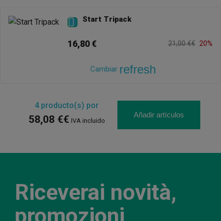
Start Tripack

16,80 €
21,00 €€
20%
refresh
Cambiar
4
producto(s) por
Añadir artículos
58,08 €€
IVA incluido
Riceverai novità,
promozioni,