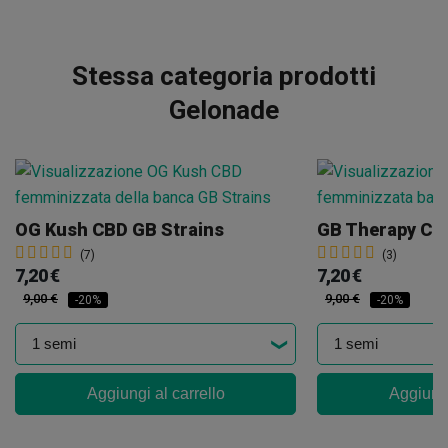
Stessa categoria prodotti
Gelonade
OG Kush CBD GB Strains
GB Therapy CB
(7)
(3)
7,20 €
7,20 €
9,00 €
9,00 €
-20%
-20%
Aggiungi al carrello
Aggiungi