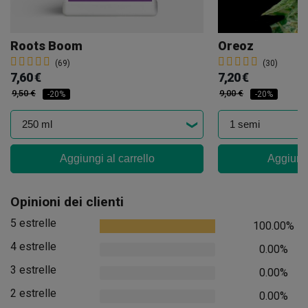
Roots Boom
Oreoz
(69)
(30)
7,60 €
7,20 €
9,50 €
9,00 €
-20%
-20%
Aggiungi al carrello
Aggiungi
Opinioni dei clienti
5 estrelle
100.00%
4 estrelle
0.00%
3 estrelle
0.00%
2 estrelle
0.00%