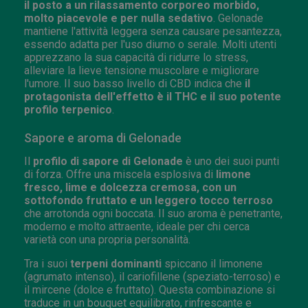
il posto a un rilassamento corporeo morbido,
molto piacevole e per nulla sedativo
. Gelonade
mantiene l'attività leggera senza causare pesantezza,
essendo adatta per l'uso diurno o serale. Molti utenti
apprezzano la sua capacità di ridurre lo stress,
alleviare la lieve tensione muscolare e migliorare
l'umore. Il suo basso livello di CBD indica che
il
protagonista dell'effetto è il THC e il suo potente
profilo terpenico
.
Sapore e aroma di Gelonade
Il
profilo di sapore di Gelonade
è uno dei suoi punti
di forza. Offre una miscela esplosiva di
limone
fresco, lime e dolcezza cremosa, con un
sottofondo fruttato e un leggero tocco terroso
che arrotonda ogni boccata. Il suo aroma è penetrante,
moderno e molto attraente, ideale per chi cerca
varietà con una propria personalità.
Tra i suoi
terpeni dominanti
spiccano il limonene
(agrumato intenso), il cariofillene (speziato-terroso) e
il mircene (dolce e fruttato). Questa combinazione si
traduce in un bouquet equilibrato, rinfrescante e