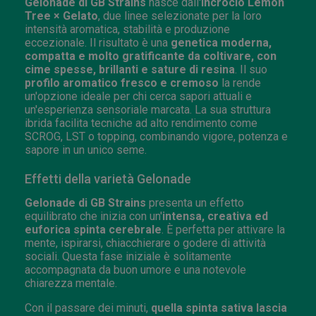
Gelonade di GB Strains
nasce dall'
incrocio Lemon
Tree × Gelato
, due linee selezionate per la loro
intensità aromatica, stabilità e produzione
eccezionale. Il risultato è una
genetica moderna,
compatta e molto gratificante da coltivare, con
cime spesse, brillanti e sature di resina
. Il suo
profilo aromatico fresco e cremoso
la rende
un'opzione ideale per chi cerca sapori attuali e
un'esperienza sensoriale marcata. La sua struttura
ibrida facilita tecniche ad alto rendimento come
SCROG, LST o topping, combinando vigore, potenza e
sapore in un unico seme.
Effetti della varietà Gelonade
Gelonade di GB Strains
presenta un effetto
equilibrato che inizia con un'
intensa, creativa ed
euforica spinta cerebrale
. È perfetta per attivare la
mente, ispirarsi, chiacchierare o godere di attività
sociali. Questa fase iniziale è solitamente
accompagnata da buon umore e una notevole
chiarezza mentale.
Con il passare dei minuti,
quella spinta sativa lascia