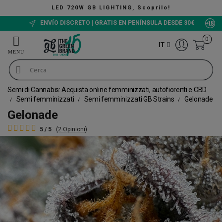
NG, Scoprilo!
The Green Bucket CBD,
ENVÍO DISCRETO | GRATIS EN PENÍNSULA DESDE 30€
0
IT
Semi di Cannabis: Acquista online femminizzati, autofiorenti e CBD
Semi femminizzati
Semi femminizzati GB Strains
Gelonade
Gelonade
5 / 5
(2 Opinioni)