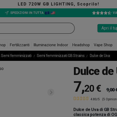
20W GB LIGHTING, Scoprilo!
SPEDIZIONI IN TUTTA
VA
Apri il 
hop
Fertilizzanti
Illuminazione Indoor
Headshop
Vape Shop
Semi femminizzati
Semi femminizzati GB Strains
Dulce de Uva
Dulce de
7
,
20 €
9,00 
4.80/5
(5 Opinion
Dulce de Uva di GB Str
classica potenza di O