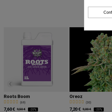
Conf
Roots Boom
Oreoz
(69)
(30)
7,60 €
7,20 €
9,50 €
9,00 €
-20%
-20%