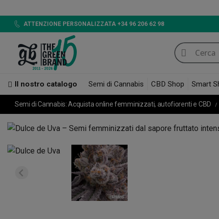
LED 7
ATTENZIONE PERSONALIZZATA +34 96 206 62 98
Il nostro catalogo
Semi di Cannabis
CBD Shop
Smart S
Semi di Cannabis: Acquista online femminizzati, autofiorenti e CBD