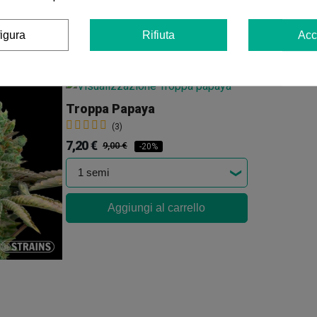
igura
Rifiuta
Acc
Potrebbe anche piacerti
Troppa Papaya
(3)
7,20 €
9,00 €
-20%
Aggiungi al carrello