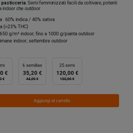
 pasticceria
. Semi femminizzati facili da coltivare, potenti
a indoor che outdoor.
a · 60% indica / 40% sativa
lta (≈23% THC)
650 g/m² indoor; fino a 1000 g/pianta outdoor
timane indoor; settembre outdoor
emi
6 semillas
25 semi
0 €
35,20 €
120,00 €
0 €
44,00 €
150,00 €
Aggiungi al carrello