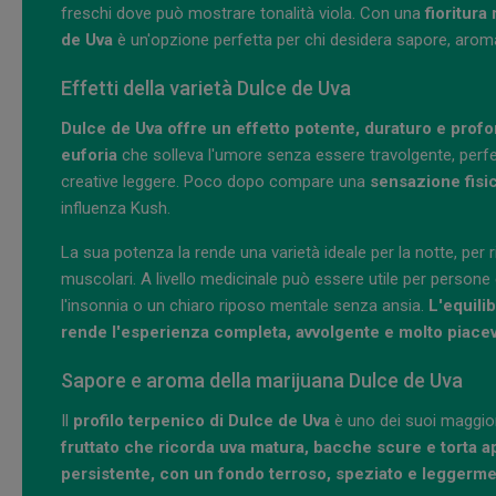
freschi dove può mostrare tonalità viola. Con una
fioritura
de Uva
è un'opzione perfetta per chi desidera sapore, aro
Effetti della varietà Dulce de Uva
Dulce de Uva offre un effetto potente, duraturo e prof
euforia
che solleva l'umore senza essere travolgente, perfe
creative leggere. Poco dopo compare una
sensazione fisi
influenza Kush.
La sua potenza la rende una varietà ideale per la notte, per rid
muscolari. A livello medicinale può essere utile per person
l'insonnia o un chiaro riposo mentale senza ansia.
L'equili
rende l'esperienza completa, avvolgente e molto piacev
Sapore e aroma della marijuana Dulce de Uva
Il
profilo terpenico di Dulce de Uva
è uno dei suoi maggior
fruttato che ricorda uva matura, bacche scure e torta 
persistente, con un fondo terroso, speziato e leggerm