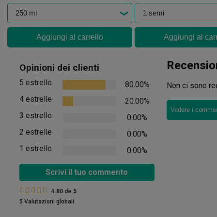
Aggiungi al carrello
Aggiungi al car
Recensio
Opinioni dei clienti
5 estrelle
80.00%
Non ci sono rec
4 estrelle
20.00%
Vedere i comment
3 estrelle
0.00%
2 estrelle
0.00%
1 estrelle
0.00%
Scrivi il tuo commento
4.80
de
5
5 Valutazioni globali