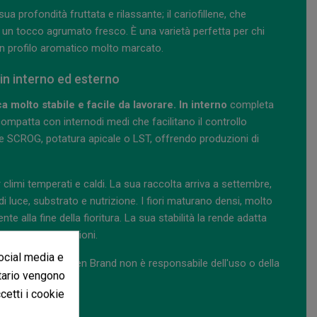
ua profondità fruttata e rilassante; il cariofillene, che
e un tocco agrumato fresco. È una varietà perfetta per chi
 un profilo aromatico molto marcato.
in interno ed esterno
 molto stabile e facile da lavorare. In interno
completa
compatta con internodi medi che facilitano il controllo
e SCROG, potatura apicale o LST, offrendo produzioni di
 climi temperati e caldi. La sua raccolta arriva a settembre,
di luce, substrato e nutrizione. I fiori maturano densi, molto
 alla fine della fioritura. La sua stabilità la rende adatta
li senza complicazioni.
social media e
ezione. GB The Green Brand non è responsabile dell'uso o della
itario vengono
ccetti i cookie