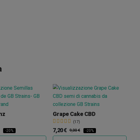
a
RS
nz
Grape Cake CBD
7,
(17)
7,20 €
9,00 €
-20%
-20%