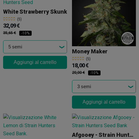
White Strawberry Skunk
(5)
32,09 €
35,65 €
-10%
Money Maker
(5)
Aggiungi al carrello
18,00 €
20,00 €
-10%
Aggiungi al carrello
Afgooey - Strain Hunters Seed Bank