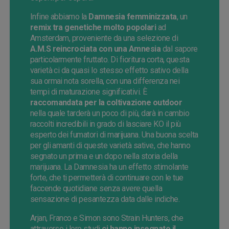
Infine abbiamo la
Damnesia femminizzata
, un
remix tra genetiche molto popolari
ad
Amsterdam, proveniente da una selezione di
A.M.S reincrociata con una Amnesia
dal sapore
particolarmente fruttato. Di fioritura corta, questa
varietà ci da quasi lo stesso effetto sativo della
sua ormai nota sorella, con una differenza nei
tempi di maturazione significativi. È
raccomandata per la coltivazione outdoor
nella quale tarderà un poco di più, darà in cambio
raccolti incredibili in grado di lasciare KO il più
esperto dei fumatori di marijuana. Una buona scelta
per gli amanti di queste varietà sative, che hanno
segnato un prima e un dopo nella storia della
marijuana. La Damnesia ha un effetto stimolante
forte, che ti permetterà di continuare con le tue
faccende quotidiane senza avere quella
sensazione di pesantezza data dalle indiche.
Arjan, Franco e Simon sono Strain Hunters, che
attraverso i loro studi
ci hanno insegnato il