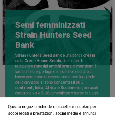
Semi femminizzati
Strain Hunters Seed
Bank
Strain Hunters Seed Bank
è una banca
creata
dalla Green House Seeds
, che cerca di
recuperare
fonotipi antichi ormai dimenticati
. I
loro continui reportage e le continue ricerche ci
hanno permesso di rivivere numerose leggende
della cannabis; si sono
concentrati su 3
continenti, India, Africa e Sudamerica
, nei quali
cercarono varietà già dimenticate o perse in luoghi
remoti. Grazie ai loro
documentari
possiamo
vedere da casa i
diversi usi della cannabis
e i
Questo negozio richiede di accettare i cookie per
diversi modi di creare hashish
. Le loro collezioni
scopi legati a prestazioni, social media e annunci
sono composte da 3 categorie: regolari,