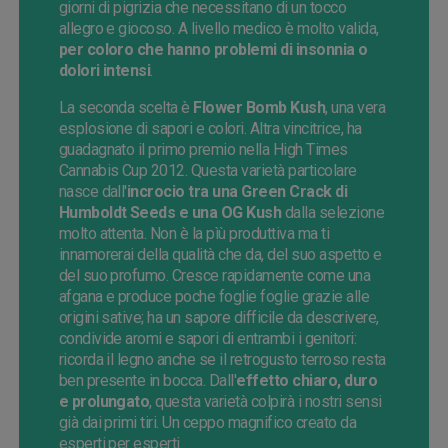
giorni di pigrizia che necessitano di un tocco
allegro e giocoso. A livello medico è molto valida,
per coloro che hanno problemi di insonnia o
dolori intensi
.
La seconda scelta è
Flower Bomb Kush
, una vera
esplosione di sapori e colori. Altra vincitrice, ha
guadagnato il primo premio nella High Times
Cannabis Cup 2012. Questa varietà particolare
nasce dall'
incrocio tra una Green Crack di
Humboldt Seeds e una OG Kush
dalla selezione
molto attenta. Non è la pìù produttiva ma ti
innamorerai della qualità che da, del suo aspetto e
del suo profumo. Cresce rapidamente come una
afgana e produce poche foglie foglie grazie alle
origini sative; ha un sapore difficile da descrivere,
condivide aromi e sapori di entrambi i genitori:
ricorda il legno anche se il retrogusto terroso resta
ben presente in bocca. Dall'
effetto chiaro, duro
e prolungato
, questa varietà colpirà i nostri sensi
già dai primi tiri. Un ceppo magnifico creato da
esperti per esperti.