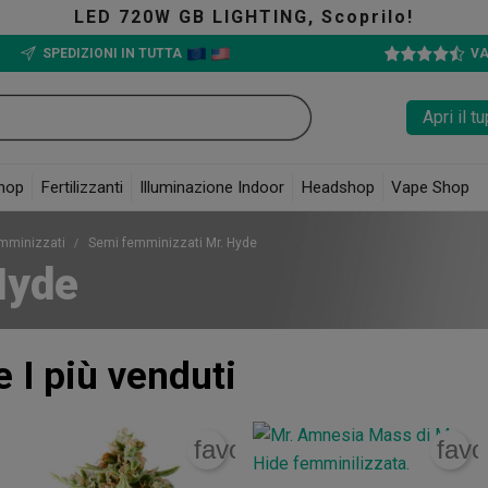
prilo!
The Green Bucket CBD,
SPEDIZIONI IN TUTTA
VA
Apri il 
hop
Fertilizzanti
Illuminazione Indoor
Headshop
Vape Shop
mminizzati
Semi femminizzati Mr. Hyde
Hyde
e
I più venduti
rite_border
favorite_border
favo