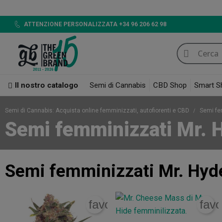
LED 720W GB LIGHTING, Sco
ATTENZIONE PERSONALIZZATA +34 96 206 62 98
Il nostro catalogo
Semi di Cannabis
CBD Shop
Smart S
Semi di Cannabis: Acquista online femminizzati, autofiorenti e CBD
Semi fe
Semi femminizzati Mr. 
Semi femminizzati Mr. Hyd
favorite_border
favo