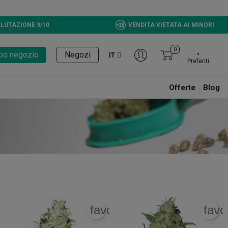
 Ora disponibili!
LUTAZIONE 9/10
VENDITA VIETATA AI MINORI
0
tupo negozio
Negozi
IT
Preferiti
Offerte
Blog
rite_border
favorite_border
favo