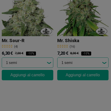
Mr. Sour-R
Mr. Shiska
(4)
(16)
6,30 €
7,20 €
7,00 €
8,00 €
-10%
-10%
Aggiungi al carrello
Aggiungi al carrello