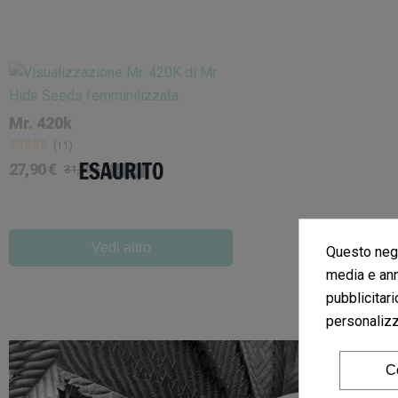
Mr. 420k
(11)
27,90 €
31,00 €
-10%
Vedi altro
Questo nego
media e ann
pubblicitari
personalizza
C