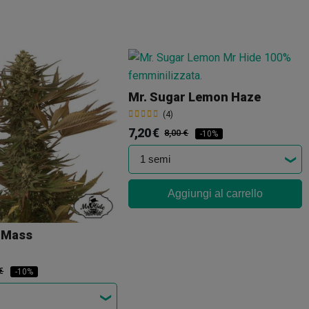
Mr. Sugar Lemon Haze
(4)
7,20 €
8,00 €
-10%
Aggiungi al carrello
n Mass
€
-10%