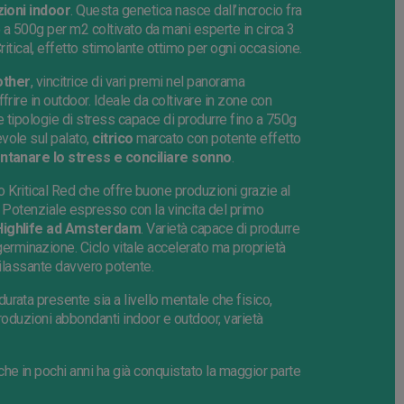
zioni indoor
. Questa genetica nasce dall’incrocio fra
 a 500g per m2 coltivato da mani esperte in circa 3
ritical, effetto stimolante ottimo per ogni occasione.
ther
, vincitrice di vari premi nel panorama
rire in outdoor. Ideale da coltivare in zone con
 tipologie di stress capace di produrre fino a 750g
vole sul palato,
citrico
marcato con potente effetto
ontanare lo stress e conciliare sonno
.
to Kritical Red che offre buone produzioni grazie al
. Potenziale espresso con la vincita del primo
ighlife ad Amsterdam
. Varietà capace di produrre
germinazione. Ciclo vitale accelerato ma proprietà
rilassante davvero potente.
rata presente sia a livello mentale che fisico,
roduzioni abbondanti indoor e outdoor, varietà
e in pochi anni ha già conquistato la maggior parte