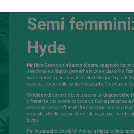
Semi femminiz
Hyde
Mr Hide Seeds è un banco di semi spagnolo
fondato
selezione e sviluppo genetiche nuove e classiche. Ba
vari premi vinti per i prodotti finali d’alta qualità prodot
durante il corso delle nostre fantastiche Growbarato Cu
Catalogo
di semi con buona presenza di
genetiche f
differenti e alto potere psicoattivo. Buona percentuale 
incroci del banco effettuati fra esemplari potenti e fam
ricercate a livello nazionale ed internazionale. Racchiudi
banco.
Per iniziare abbiamo la Mr Amnesia Mass, varietà femmi