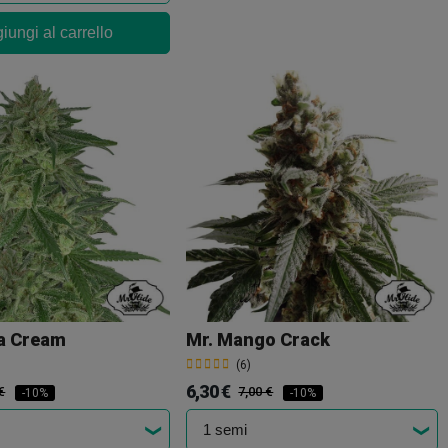
iungi al carrello
la Cream
Mr. Mango Crack
(6)
6,30 €
€
7,00 €
-10%
-10%