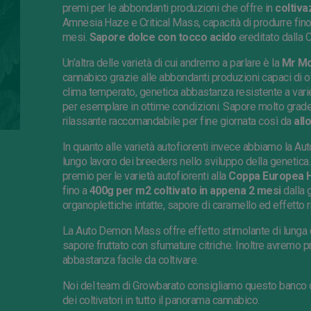
premi per le abbondanti produzioni che offre in
coltiva
Amnesia Haze e Critical Mass, capacità di produrre fino
mesi.
Sapore dolce con tocco acido
ereditato dalla C
Un’altra delle varietà di cui andremo a parlare è la
Mr Mo
cannabico grazie alle abbondanti produzioni capaci di off
clima temperato, genetica abbastanza resistente a varie
per esemplare in ottime condizioni. Sapore molto grade
rilassante raccomandabile per fine giornata così da
all
In quanto alle varietà autofiorenti invece abbiamo la Au
lungo lavoro dei breeders nello sviluppo della genetica
premio per le varietà autofiorenti alla
Coppa Europea H
fino a
400g per m2 coltivato in appena 2 mesi
dalla 
organoplettiche intatte, sapore di caramello ed effetto 
La Auto Demon Mass offre effetto stimolante di lunga du
sapore fruttato con sfumature citriche. Inoltre avremo p
abbastanza facile da coltivare.
Noi del team di Growbarato consigliamo questo banco ch
dei coltivatori in tutto il panorama cannabico.