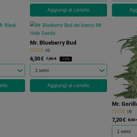
Aggiungi al carrello
Agg
Mr. Blueberry Bud
(4)
6,30 €
7,00 €
-10%
ello
Aggiungi al carrello
Mr. Goril
(4)
7,20 €
8,00 