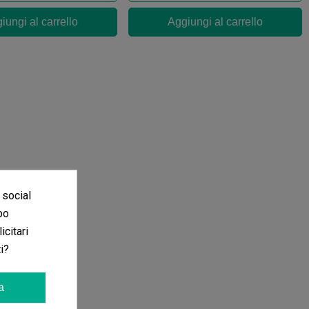
iungi al carrello
Aggiungi al carrello
 social
po
icitari
i?
a