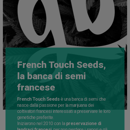
French Touch Seeds,
la banca di semi
francese
French Touch Seeds
è una banca di semi che
nasce dalla passione per la marijuana dei
coltivatori francesi interessati a preservare le loro
genetiche preferite.
Iniziarono nel 2010 con la
preservazione di
landraci francesi
, per non perdere i sapori e gli