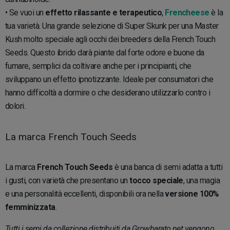
• Se vuoi un
effetto rilassante e terapeutico
,
Frencheese
è la
tua varietà. Una grande selezione di Super Skunk per una Master
Kush molto speciale agli occhi dei breeders della French Touch
Seeds. Questo ibrido darà piante dal forte odore e buone da
fumare, semplici da coltivare anche per i principianti, che
sviluppano un effetto ipnotizzante. Ideale per consumatori che
hanno difficoltà a dormire o che desiderano utilizzarlo contro i
dolori.
La marca French Touch Seeds
La marca
French Touch Seeds
è una banca di semi adatta a tutti
i gusti, con varietà che presentano un
tocco speciale
, una magia
e una personalità eccellenti, disponibili ora nella
versione 100%
femminizzata
.
Tutti i semi da collezione distribuiti da Growbarato.net vengono