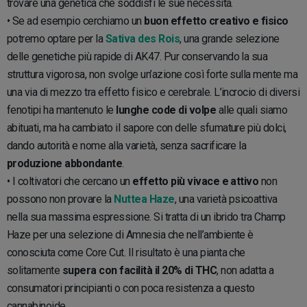
trovare una genetica che soddisfi le sue necessità.
• Se ad esempio cerchiamo un
buon effetto creativo e fisico
potremo optare per la
Sativa des Rois
, una grande selezione
delle genetiche più rapide di AK47. Pur conservando la sua
struttura vigorosa, non svolge un’azione così forte sulla mente ma
una via di mezzo tra effetto fisico e cerebrale. L’incrocio di diversi
fenotipi ha mantenuto le
lunghe code di volpe
alle quali siamo
abituati, ma ha cambiato il sapore con delle sfumature più dolci,
dando autorità e nome alla varietà, senza sacrificare la
produzione abbondante
.
• I coltivatori che cercano un
effetto più vivace e attivo
non
possono non provare la
Nuttea Haze
, una varietà psicoattiva
nella sua massima espressione. Si tratta di un ibrido tra Champ
Haze per una selezione di Amnesia che nell’ambiente è
conosciuta come Core Cut. Il risultato è una pianta che
solitamente
supera con facilità il 20% di THC
, non adatta a
consumatori principianti o con poca resistenza a questo
cannabinoide.