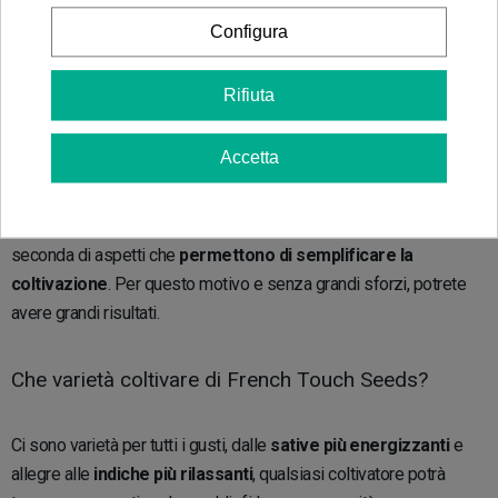
Configura
Come mantiene le madri delle diverse genetiche?
Rifiuta
A causa delle pressioni delle leggi in Francia, la banca di semi
Accetta
French Touch Seeds è ubicata in Spagna, ciononostante questo
non ha tolto il tocco francese ai propri breeders. Le loro varietà
spiccano per una selezione di genetiche pure, selezionate a
seconda di aspetti che
permettono di semplificare la
coltivazione
. Per questo motivo e senza grandi sforzi, potrete
avere grandi risultati.
Che varietà coltivare di French Touch Seeds?
Ci sono varietà per tutti i gusti, dalle
sative più energizzanti
e
allegre alle
indiche più rilassanti
, qualsiasi coltivatore potrà