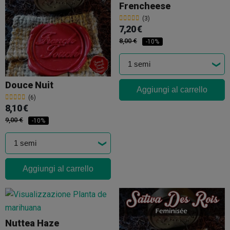
Frencheese
(3)
7,20 €
8,00 €
-10%
Douce Nuit
Aggiungi al carrello
(6)
8,10 €
9,00 €
-10%
Aggiungi al carrello
Nuttea Haze