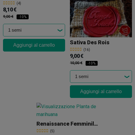
(4)
8,10 €
9,00 €
-10%
Sativa Des Rois
Aggiungi al carrello
(16)
9,00 €
10,00 €
-10%
Aggiungi al carrello
Renaissance Femminilizzata
(5)