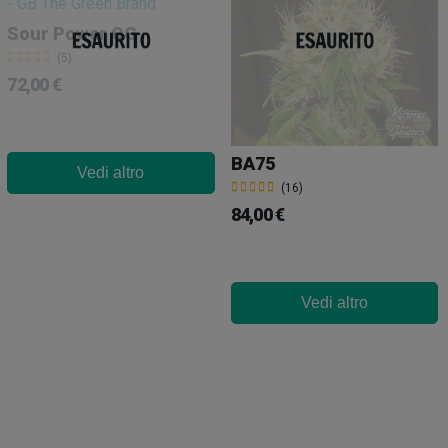
Sour Power OG
(5)
72,00 €
BA75
Vedi altro
(16)
84,00 €
Vedi altro