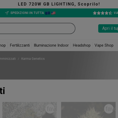
LED 720W GB LIGHTING, Scoprilo!
SPEDIZIONI IN TUTTA
VA
Apri il 
hop
Fertilizzanti
Illuminazione Indoor
Headshop
Vape Shop
mminizzati
Karma Genetics
ti
rite_border
favorite_border
favo