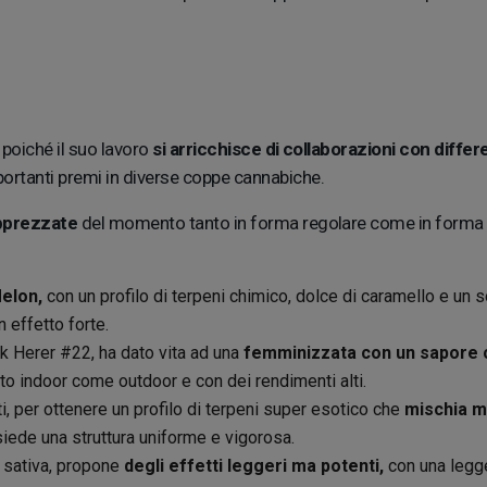
 poiché il suo lavoro
si arricchisce di collaborazioni con diffe
rtanti premi in diverse coppe cannabiche.
apprezzate
del momento tanto in forma regolare come in forma f
elon,
con un profilo di terpeni chimico, dolce di caramello e u
n effetto forte.
k Herer #22, ha dato vita ad una
femminizzata con un sapore c
anto indoor come outdoor e con dei rendimenti alti.
i, per ottenere un profilo di terpeni super esotico che
mischia m
siede una struttura uniforme e vigorosa.
 e sativa, propone
degli effetti leggeri ma potenti,
con una legge