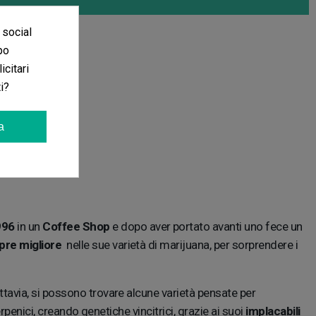
 social
po
icitari
i?
a
996
in un
Coffee Shop
e dopo aver portato avanti uno fece un
pre migliore
nelle sue varietà di marijuana, per sorprendere i
uttavia, si possono trovare alcune varietà pensate per
rpenici, creando genetiche vincitrici, grazie ai suoi
implacabili