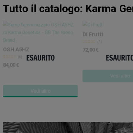
Tutto il catalogo:
Karma Ge
Di Frutti
(3)
OSH A5HZ
72,00 €
(6)
84,00 €
Vedi altro
Vedi altro