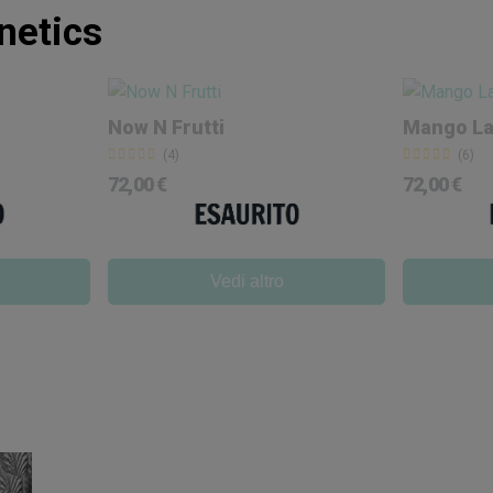
netics
Now N Frutti
Mango La
(4)
(6)
72,00 €
72,00 €
Vedi altro