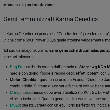
processi di sperimentazione.
Semi femminizzati Karma Genetics
In Karma Genetics si pensa che “Condividere è prendersi cura”,
uniche come Sour Power OG,la quale ottenne velocemente impo
Nel suo catalogo troviamo
varie genetiche di cannabis più 
bene sottolineare:
Dog Fruit:
un ibrido creato dall’incrocio di
Stardawg KG x M
medie con grandi foglie e regala degli effetti potenti con u
Melon Cheddar
: questo incrocio tra Exodus Cheese e Jac
combustibile. Si tratta di una varietà che si coltiva bene t
Mango Lassi
:nasce dopo aver stabilizzato KC 36 x Di Frutt
effetto inebriante. Questa genetica di crescita veloce pos
MS29
: questa varietà con un equilibrio perfetto tra indica