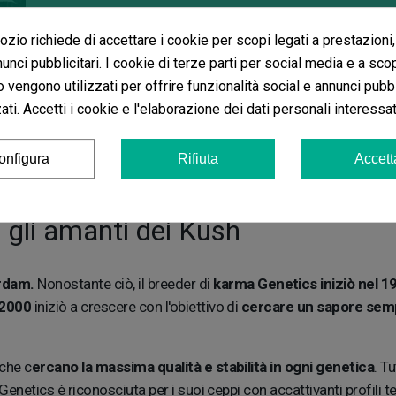
zio richiede di accettare i cookie per scopi legati a prestazioni,
unci pubblicitari. I cookie di terze parti per social media e a sco
o vengono utilizzati per offrire funzionalità social e annunci pubbl
ti. Accetti i cookie e l'elaborazione dei dati personali interessat
onfigura
Rifiuta
Accett
gli amanti dei Kush
rdam.
Nonostante ciò, il breeder di
karma Genetics iniziò nel 1
 2000
iniziò a crescere con l'obiettivo di
cercare un sapore sem
 che c
ercano la massima qualità e stabilità in ogni genetica
. T
Genetics è riconosciuta per i suoi ceppi con accattivanti profili te