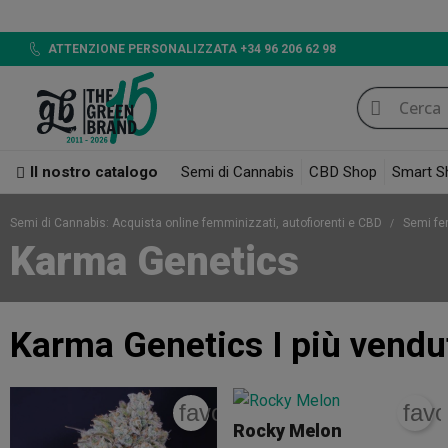
ATTENZIONE PERSONALIZZATA +34 96 206 62 98
Il nostro catalogo
Semi di Cannabis
CBD Shop
Smart S
Semi di Cannabis: Acquista online femminizzati, autofiorenti e CBD
Semi fe
Karma Genetics
Karma Genetics
I più vendu
favorite_border
favo
Rocky Melon