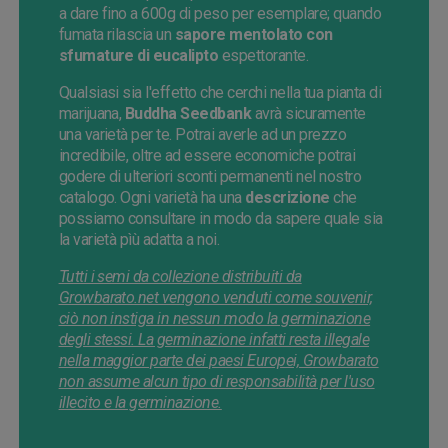
a dare fino a 600g di peso per esemplare; quando
fumata rilascia un
sapore mentolato con
sfumature di eucalipto
espettorante.
Qualsiasi sia l'effetto che cerchi nella tua pianta di
marijuana,
Buddha Seedbank
avrà sicuramente
una varietà per te. Potrai averle ad un prezzo
incredibile, oltre ad essere economiche potrai
godere di ulteriori sconti permanenti nel nostro
catalogo. Ogni varietà ha una
descrizione
che
possiamo consultare in modo da sapere quale sia
la varietà pìù adatta a noi.
Tutti i semi da collezione distribuiti da
Growbarato.net vengono venduti come souvenir,
ciò non instiga in nessun modo la germinazione
degli stessi. La germinazione infatti resta illegale
nella maggior parte dei paesi Europei, Growbarato
non assume alcun tipo di responsabilità per l'uso
illecito e la germinazione.