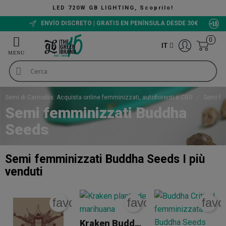
LED 720W GB LIGHTING, Scoprilo!
ENVÍO DISCRETO | GRATIS EN PENÍNSULA DESDE 30€
0
IT
Semi di Cannabis: Acquista online femminizzati, autofiorenti e CBD
Semi fe
Semi femminizzati Buddha
Seeds
Semi femminizzati Buddha Seeds
I più
venduti
favorite_border
favorite_border
favo
Kraken Buddha Seeds