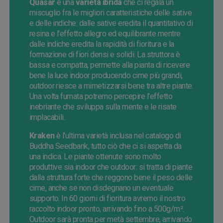
Quasar
è una
varietà ibrida
che ci regala un
miscuglio fra le migliori caratteristiche delle sative
e delle indiche: dalle sative eredita il quantitativo di
resina e l'effetto allegro ed equilibrante mentre
dalle indiche eredita la rapidità di fioritura e la
formazione di fiori densi e solidi. La struttora è
bassa e compatta, permette alla pianta di ricevere
bene la luce indoor producendo cime più grandi,
outdoor riesce a mimetizzarsi bene tra altre piante.
Una volta fumata potremo percepire l'effetto
inebriante che sviluppa sulla mente e le risate
implacabili.
Kraken
è l'ultima varietà inclusa nel catalogo di
Buddha Seedbank, tutto ciò che ci si aspetta da
una indica. Le piante ottenute sono molto
produttive sia indoor che outdoor: si tratta di piante
dalla struttura forte che reggono bene il peso delle
cime, anche se non disdegnano un eventuale
supporto. In 60 giorni di fioritura avremo il nostro
raccolto indoor pronto, arrivando fino a 500g/m².
Outdoor sarà pronta per metà settembre, arrivando