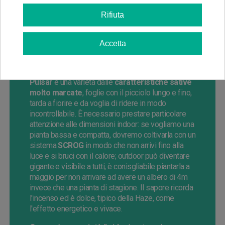
Buddha Seeds
Rifiuta
Buddha Seeds
è una banca di semi conosciuta a
livello internazionale per i semi autofiorenti, che
tratta anche semi di stagione di ottima qualità. Ha
Accetta
poche varietà ma molto stabili e produttive, si
possono piantare tanto indoor quanto outdoor.
Pulsar
è una varietà dalle
caratteristiche sative
molto marcate
, foglie con il picciolo lungo e fino,
tarda a fiorire e da voglia di ridere in modo
incontrollabile. È necessario prestare particolare
attenzione alle dimensioni indoor: se vogliamo una
pianta bassa e compatta, dovremo coltivarla con un
sistema
SCROG
in modo che non arrivi fino alla
luce e si bruci con il calore; outdoor può diventare
gigante e visibile a tutti, è conisgliabile piantarla a
maggio per non arrivare ad avere un albero di 4m
invece che una pianta di stagione. Il sapore ricorda
l'incenso ed è dolce, tipico della Haze, come
l'effetto energetico e vivace.