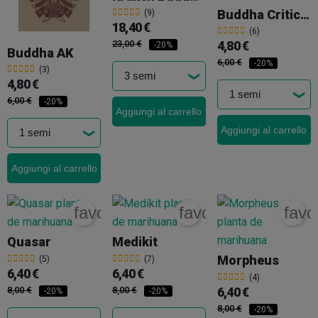
Buddha Critical
(9)
18,40 €
(6)
23,00 €
4,80 €
-20%
Buddha AK
6,00 €
-20%
(3)
4,80 €
6,00 €
-20%
Aggiungi al carrello
Aggiungi al carrello
Aggiungi al carrello
favorite_border
favorite_border
favo
Quasar
Medikit
Morpheus
(5)
(7)
6,40 €
6,40 €
(4)
8,00 €
8,00 €
6,40 €
-20%
-20%
8,00 €
-20%