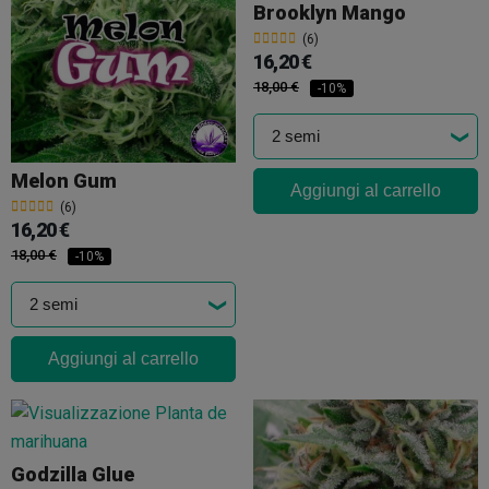
Brooklyn Mango
(6)
16,20 €
18,00 €
-10%
Melon Gum
Aggiungi al carrello
(6)
16,20 €
18,00 €
-10%
Aggiungi al carrello
Godzilla Glue