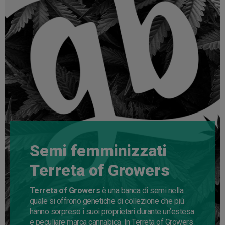
Semi femminizzati
Terreta of Growers
Terreta of Growers
è una banca di semi nella
quale si offrono genetiche di collezione che più
hanno sorpreso i suoi proprietari durante un’estesa
e peculiare marca cannabica. In Terreta of Growers