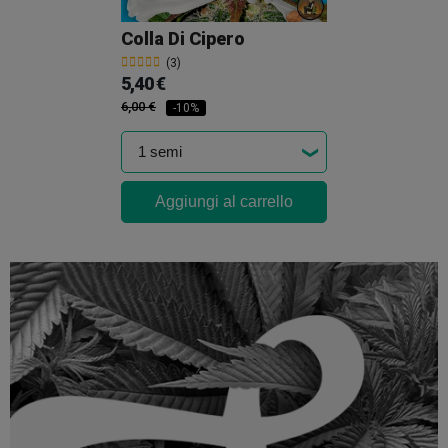
Colla Di Cipero
(3)
5,40 €
6,00 €
-10%
Aggiungi al carrello