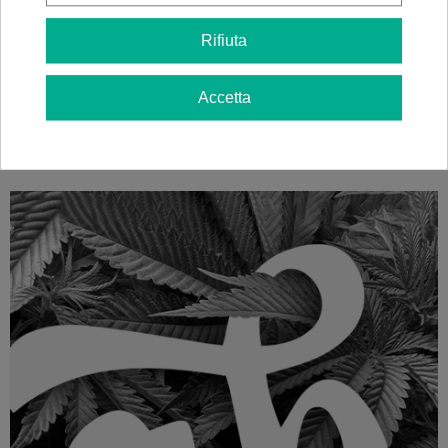
27,00 €
30,00 €
-10%
Rifiuta
Accetta
Vedi altro