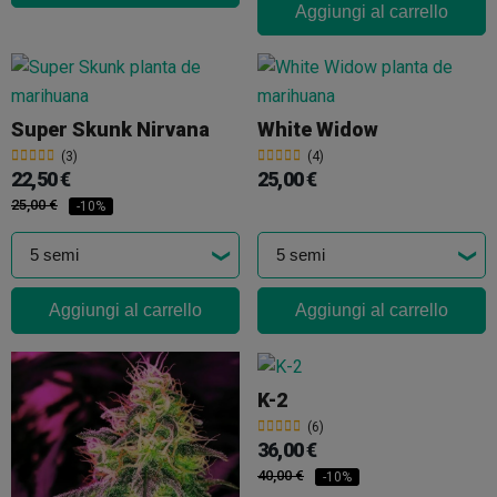
Aggiungi al carrello
Super Skunk Nirvana
White Widow
(3)
(4)
22,50 €
25,00 €
25,00 €
-10%
Aggiungi al carrello
Aggiungi al carrello
K-2
(6)
36,00 €
40,00 €
-10%