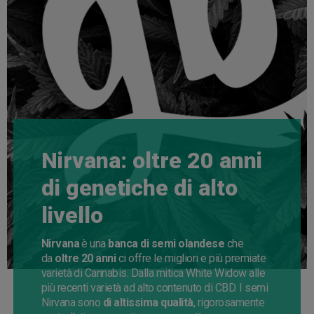
Nirvana: oltre 20 anni
di genetiche di alto
livello
Nirvana
è una
banca di semi olandese
che
da
oltre 20 anni
ci offre le migliori e più premiate
varietà di Cannabis. Dalla mitica White Widow alle
più recenti varietà ad alto contenuto di CBD.
I semi
Nirvana sono
di altissima qualità
, rigorosamente