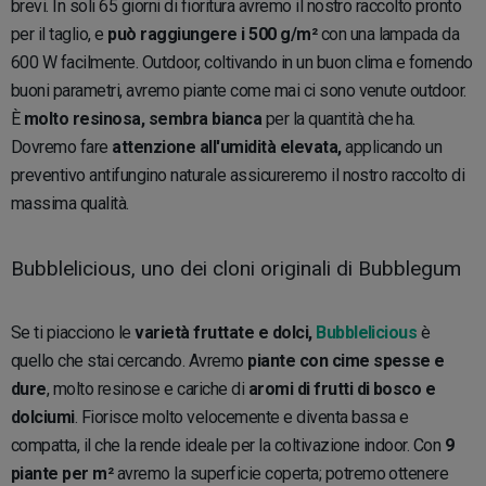
brevi. In soli 65 giorni di fioritura avremo il nostro raccolto pronto
per il taglio, e
può raggiungere i 500 g/m²
con una lampada da
600 W facilmente. Outdoor, coltivando in un buon clima e fornendo
buoni parametri, avremo piante come mai ci sono venute outdoor.
È
molto resinosa, sembra bianca
per la quantità che ha.
Dovremo fare
attenzione all'umidità elevata,
applicando un
preventivo antifungino naturale assicureremo il nostro raccolto di
massima qualità.
Bubblelicious, uno dei cloni originali di Bubblegum
Se ti piacciono le
varietà fruttate e dolci,
Bubblelicious
è
quello che stai cercando. Avremo
piante con cime spesse e
dure
, molto resinose e cariche di
aromi di frutti di bosco e
dolciumi
. Fiorisce molto velocemente e diventa bassa e
compatta, il che la rende ideale per la coltivazione indoor. Con
9
piante per m²
avremo la superficie coperta; potremo ottenere