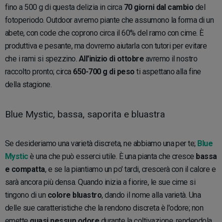
fino a 500 g di questa delizia in circa
70 giorni dal cambio
del
fotoperiodo. Outdoor avremo piante che assumono la forma di un
abete, con code che coprono circa il 60% del ramo con cime. È
produttiva e pesante, ma dovremo aiutarla con tutori per evitare
che i rami si spezzino.
All'inizio di ottobre
avremo il nostro
raccolto pronto; circa
650-700 g di peso
ti aspettano alla fine
della stagione.
Blue Mystic, bassa, saporita e bluastra
Se desideriamo una varietà discreta, ne abbiamo una per te;
Blue
Mystic
è una che può esserci utile. È una pianta che cresce
bassa
e compatta
, e se la piantiamo un po' tardi, crescerà con il calore e
sarà ancora più densa. Quando inizia a fiorire, le sue cime si
tingono di un
colore bluastro
, dando il nome alla varietà. Una
delle sue caratteristiche che la rendono discreta è l'odore; non
emette
quasi nessun odore
durante la coltivazione, rendendola