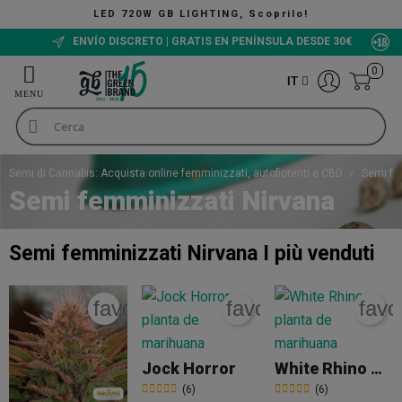
HTING, Scoprilo!
The Gree
ENVÍO DISCRETO | GRATIS EN PENÍNSULA DESDE 30€
0
IT
Semi di Cannabis: Acquista online femminizzati, autofiorenti e CBD
Semi fe
Semi femminizzati Nirvana
Semi femminizzati Nirvana
I più venduti
favorite_border
favorite_border
favo
Jock Horror
White Rhino Nirvana
(6)
(6)