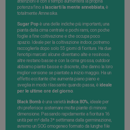
attenzioni e con il tempo aumenterà la propria
potenza fino a
lasciarti la mente annebbiata
, è
totalmente Amnesika.
Sugar Pop
è una delle indiche più importanti, una
pianta dalla cima centrale e pochi rami, con poche
foglie a fine coltivazione e che occupa poco
spazio. Ideale per la coltivazione indoor, potremo
raccoglierla dopo solo 55 giorni di fioritura. Ha due
fenotipi marcati: alcune diventano alte e resinose,
altre restano basse e con la cima grossa; outdoor
abbiamo piante basse e discrete, che danno la loro
miglior versione se piantate a inizio maggio. Ha un
effetto eccitante che aumenta piano piano e
sveglia in modo rilassante quando passa, è
ideale
per le ultime ore del giorno
.
Black Bomb
è una varietà
indica 80%
, ideale per
chi preferisce sistemare molte piante di minore
dimensione. Passando rapidamente a fioritura 16
unità per m² dalla 3ª settimana dalla germinazione,
avremo un SOG omogeneo formato da lunghe file