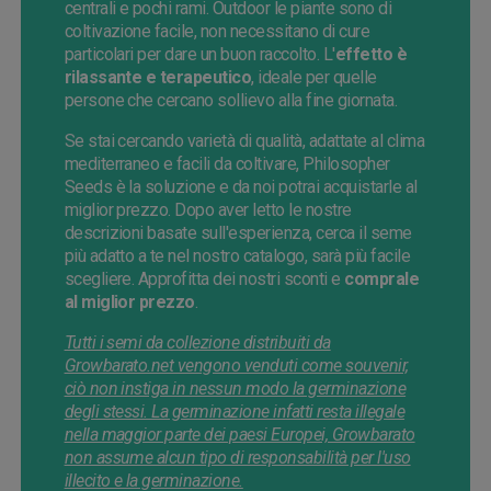
centrali e pochi rami. Outdoor le piante sono di
coltivazione facile, non necessitano di cure
particolari per dare un buon raccolto. L'
effetto è
rilassante e terapeutico
, ideale per quelle
persone che cercano sollievo alla fine giornata.
Se stai cercando varietà di qualità, adattate al clima
mediterraneo e facili da coltivare, Philosopher
Seeds è la soluzione e da noi potrai acquistarle al
miglior prezzo. Dopo aver letto le nostre
descrizioni basate sull'esperienza, cerca il seme
più adatto a te nel nostro catalogo, sarà più facile
scegliere. Approfitta dei nostri sconti e
comprale
al miglior prezzo
.
Tutti i semi da collezione distribuiti da
Growbarato.net vengono venduti come souvenir,
ciò non instiga in nessun modo la germinazione
degli stessi. La germinazione infatti resta illegale
nella maggior parte dei paesi Europei, Growbarato
non assume alcun tipo di responsabilità per l'uso
illecito e la germinazione.