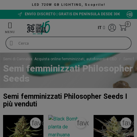
LED 720W GB LIGHTING, Scoprilo!
ENVÍO DISCRETO | GRATIS EN PENÍNSULA DESDE 30€
0
IT
Semi di Cannabis: Acquista online femminizzati, autofiorenti e CBD
Semi fe
Semi femminizzati Philosopher
Seeds
Semi femminizzati Philosopher Seeds
I
più venduti
favorite_border
favorite_border
favo