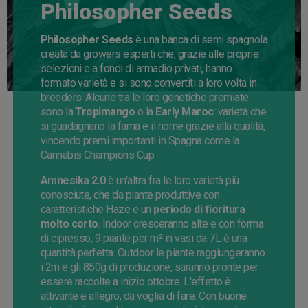
Philosopher Seeds
Philosopher Seeds
è una banca di semi spagnola
creata da growers esperti che, grazie alle proprie
selezioni e a fondi di armadio privati, hanno
formato varietà e si sono convertiti a loro volta in
breeders. Alcune tra le loro genetiche premiate
sono la
Tropimango
o la
Early Maroc
: varietà che
si guadagnano la fama e il nome grazie alla qualità,
vincendo premi importanti in Spagna come la
Cannabis Champions Cup.
Amnesika 2.0
è un'altra fra le loro varietà più
conosciute, che da piante produttive con
caratteristiche Haze e un
periodo di fioritura
molto corto
. Indoor cresceranno alte e con forma
di cipresso, 9 piante per m² in vasi da 7L è una
quantità perfetta. Outdoor le piante raggiungeranno
i 2m e gli 850g di produzione, saranno pronte per
essere raccolte a inizio ottobre. L'effetto è
attivante e allegro, da voglia di fare. Con buone