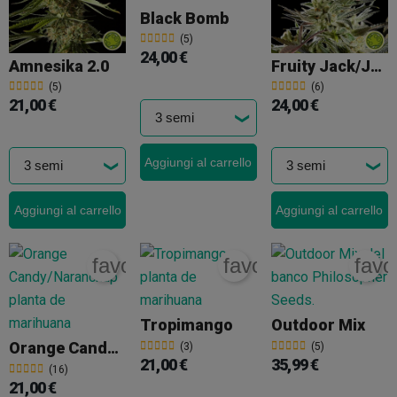
Black Bomb
(5)
24,00 €
Amnesika 2.0
Fruity Jack/Jack El Frutero
(5)
(6)
21,00 €
24,00 €
Aggiungi al carrello
Aggiungi al carrello
Aggiungi al carrello
favorite_border
favorite_border
favo
Tropimango
Outdoor Mix
Orange Candy/Naranchup
(3)
(5)
21,00 €
35,99 €
(16)
21,00 €