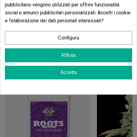
senza rinunciare alla qualità.
pubblicitario vengono utilizzati per offrire funzionalità
social e annunci pubblicitari personalizzati. Accetti i cookie
I semi di marijuana sono venduti a scopo decorativo e
da collezione. GB The Green Brand non è responsabile
e l'elaborazione dei dati personali interessati?
dell'uso o della coltivazione di questi semi.
Configura
Rifiuta
Potrebbe anche piacerti
Accetta