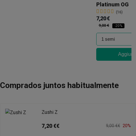
Platinum OG
(16)
7,20 €
9,00 €
-20%
Aggiungi
Comprados juntos habitualmente
Zushi Z
7,20 €€
9,00 €€
20%