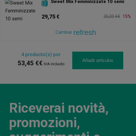
Sweet Mix Femminizzate 10 semi

29,75 €
35,00 €€
15%
refresh
Cambiar
4
producto(s) por
Añadir artículos
53,45 €€
IVA incluido
Riceverai novità,
promozioni,