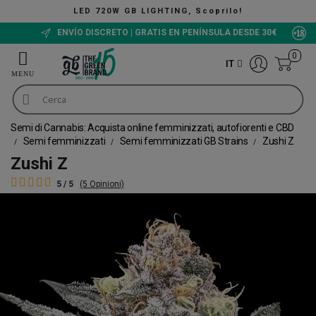
NG, Scoprilo!
The Green Bucket 
ENVÍO DISCRETO | GRATIS EN PENÍNSULA DESDE 30€
0
IT
Semi di Cannabis: Acquista online femminizzati, autofiorenti e CBD
Semi femminizzati
Semi femminizzati GB Strains
Zushi Z
Zushi Z
5 / 5
(5 Opinioni)