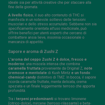
ideale sia per attività creative che per staccare alla
fine della giornata.
A livello fisico
, il suo alto contenuto di THC si
manifesta in un notevole sollievo delle tensioni
muscolari e dello stress accumulato. Sebbene non sia
specificamente orientata all'uso medicinale, può
offrire benefici per utenti esperti che cercano di
combattere ansia lieve, insonnia occasionale o
mancanza di appetito.
Sapore e aroma di Zushi Z
L'aroma del ceppo Zushi Z è dolce, fresco e
moderno
: una miscela intensa che combina
caramella fruttata
proveniente da Original Z,
note
cremose e mentolate
di Kush Mintz
e un fondo
chemical-candy
distintivo di TMZ. In bocca, il sapore
ricorda caramelle fruttate, menta delicata, crema
speziata e un finale leggermente terroso che apporta
profondità.
Tra i
terpeni predominanti
si trovano limonene
(citrico-dolce), mircene (terroso-rilassante) e beta-