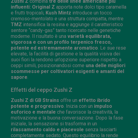
Zushi Z
combina
tre delle linee americane più
influenti: Original Z
apporta note dolci tipo caramella
e frutti tropicali,
Kush Mintz
introduce un tocco
cremoso-mentolato e una struttura compatta, mentre
TMZ
intensifica la resina e aggiunge il caratteristico
sentore “candy-gas” tanto ricercato nelle genetiche
moderne. Il risultato è una
varietà equilibrata,
vigorosa e con un profilo terpenico fresco,
potente ed estremamente aromatico
. Le sue rese
elevate, la facilità di gestione e la qualità visiva dei
suoi fiori la rendono un'opzione superiore rispetto a
ceppi simili, posizionandosi come
una delle migliori
scommesse per coltivatori esigenti e amanti del
sapore
.
Effetti del ceppo Zushi Z
Zushi Z di GB Strains
offre un
effetto ibrido
potente e progressivo
. Inizia con un
impulso
euforico e mentale
che favorisce la creatività, la
motivazione e la buona conversazione. Dopo la fase
iniziale, la sensazione si trasforma in un
rilassamento caldo e piacevole
senza lasciarti
completamente sedato. Questo equilibrio la rende