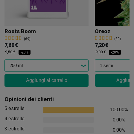
Roots Boom
Oreoz
(69)
(30)
7,60 €
7,20 €
9,50 €
9,00 €
-20%
-20%
Aggiungi al carrello
Aggiungi
Opinioni dei clienti
5 estrelle
100.00%
4 estrelle
0.00%
3 estrelle
0.00%