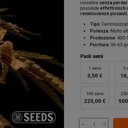
ricreative
senza perdere
possiede
effetti misti
e
reminiscenze piccanti
.
Tipo
: Femminizzat
Potenza
: Molto alt
Produzione
: 400-
Fioritura
: 56-63 gi
Pack semi
1 semi
5 
3,50 €
16,
100 semi
250
225,00 €
500