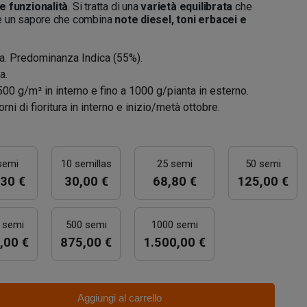
 funzionalità
. Si tratta di una
varietà equilibrata
che
 un sapore che combina
note diesel, toni erbacei e
a. Predominanza Indica (55%).
a.
500 g/m² in interno e fino a 1000 g/pianta in esterno.
orni di fioritura in interno e inizio/metà ottobre.
semi
10 semillas
25 semi
50 semi
30 €
30,00 €
68,80 €
125,00 €
 semi
500 semi
1000 semi
,00 €
875,00 €
1.500,00 €
Aggiungi al carrello