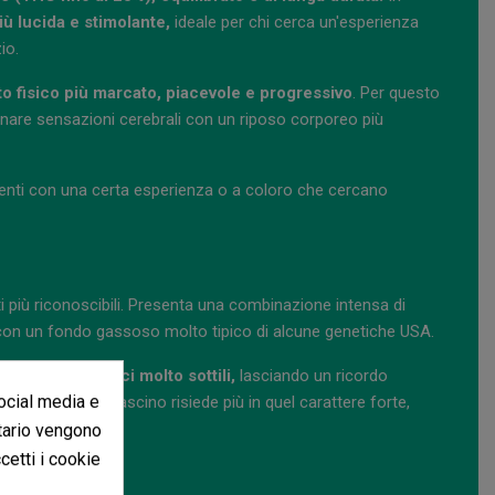
iù lucida e stimolante,
ideale per chi cerca un'esperienza
io.
o fisico più marcato, piacevole e progressivo
. Per questo
inare sensazioni cerebrali con un riposo corporeo più
tenti con una certa esperienza o a coloro che cercano
i più riconoscibili. Presenta una combinazione intensa di
on un fondo gassoso molto tipico di alcune genetiche USA.
, secche e dolci molto sottili,
lasciando un ricordo
social media e
uttata; il suo fascino risiede più in quel carattere forte,
itario vengono
ccetti i cookie
or