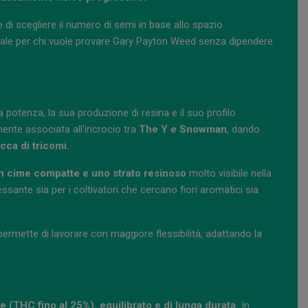
di scegliere il numero di semi in base allo spazio
 ideale per chi vuole provare Gary Payton Weed senza dipendere
potenza, la sua produzione di resina e il suo profilo
ente associata all'incrocio tra
The Y e Snowman
, dando
icca di tricomi.
con cime compatte e uno strato resinoso
molto visibile nella
sante sia per i coltivatori che cercano fiori aromatici sia
ette di lavorare con maggiore flessibilità, adattando la
e (THC fino al 25%), equilibrato e di lunga durata.
In