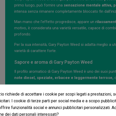
primo luogo, può fornire una
sensazione mentale attiva, p
intensa senza rimanere completamente bloccato fin dall'iniz
Man mano che l'effetto progredisce, appare un
rilassament
motivo, è considerata una varietà versatile, capace di comb
profondo.
Per la sua intensità, Gary Payton Weed si adatta meglio a u
varietà di carattere forte.
Sapore e aroma di Gary Payton Weed
Il profilo aromatico di Gary Payton Weed è uno dei suoi punt
note diesel, speziate, erbacee e leggermente terrose,
c
Al palato, può offrire un potente mix tra
sfumature speziate
o richiede di accettare i cookie per scopi legati a prestazioni, 
persistente e complesso. Non è una varietà particolarmente fr
profondo e con personalità.
citari. I cookie di terze parti per social media e a scopo pubblic
 offrire funzionalità social e annunci pubblicitari personalizzati. A
Produzione di Gary Payton Weed indoor e outdo
ne dei dati personali interessati?