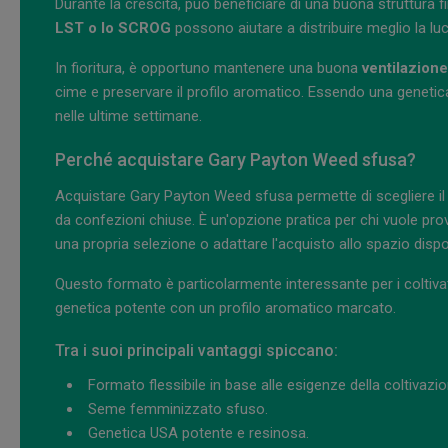
Durante la crescita, può beneficiare di una buona struttura f
LST o lo SCROG
possono aiutare a distribuire meglio la luc
In fioritura, è opportuno mantenere una buona
ventilazione
cime e preservare il profilo aromatico. Essendo una genetica
nelle ultime settimane.
Perché acquistare Gary Payton Weed sfusa?
Acquistare Gary Payton Weed sfusa permette di scegliere il
da confezioni chiuse. È un'opzione pratica per chi vuole pro
una propria selezione o adattare l'acquisto allo spazio dispon
Questo formato è particolarmente interessante per i coltivat
genetica potente con un profilo aromatico marcato.
Tra i suoi principali vantaggi spiccano:
Formato flessibile in base alle esigenze della coltivazio
Seme femminizzato sfuso.
Genetica USA potente e resinosa.