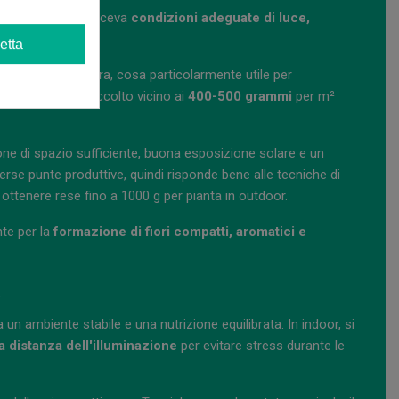
 outdoor, purché riceva
condizioni adeguate di luce,
etta
e la fase di fioritura, cosa particolarmente utile per
uò produrre un raccolto vicino ai
400-500 grammi
per m²
ne di spazio sufficiente, buona esposizione solare e un
verse punte produttive, quindi risponde bene alle tecniche di
 ottenere rese fino a 1000 g per pianta in outdoor.
nte per la
formazione di fiori compatti, aromatici e
a
 ambiente stabile e una nutrizione equilibrata. In indoor, si
a distanza dell'illuminazione
per evitare stress durante le