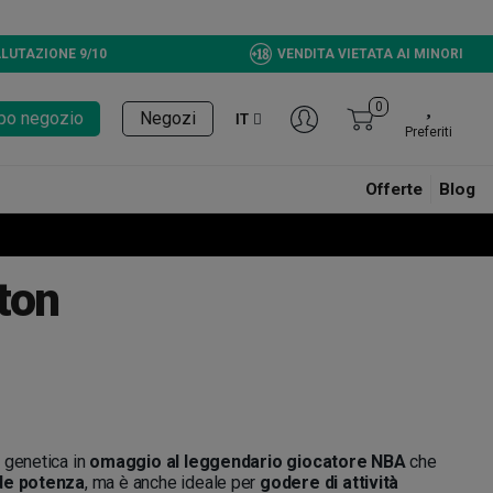
LUTAZIONE 9/10
VENDITA VIETATA AI MINORI
0
tupo negozio
Negozi
IT
Preferiti
Offerte
Blog
ton
 genetica in
omaggio al leggendario giocatore NBA
che
de potenza
, ma è anche ideale per
godere di attività