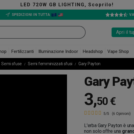
TING, Scoprilo!
SPEDIZIONI IN TUTTA
VA
Apri il 
hop
Fertilizzanti
Illuminazione Indoor
Headshop
Vape Shop
Semi sfuse
Semi femminizzati sfusi
Gary Payton
Gary Pay
3
,
50 €
5/5
(6 Opinioni)
L'erba Gary Payton è una
non solo offre una
gran