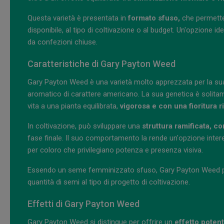
Questa varietà è presentata in
formato sfuso,
che permette 
disponibile, al tipo di coltivazione o al budget. Un'opzione
da confezioni chiuse.
Caratteristiche di Gary Payton Weed
Gary Payton Weed è una varietà molto apprezzata per la sua 
aromatico di carattere americano. La sua genetica è solitam
vita a una pianta equilibrata,
vigorosa e con una fioritura r
In coltivazione, può sviluppare una
struttura ramificata, 
fase finale. Il suo comportamento la rende un'opzione interes
per coloro che privilegiano potenza e presenza visiva.
Essendo un seme femminizzato sfuso, Gary Payton Weed perm
quantità di semi al tipo di progetto di coltivazione.
Effetti di Gary Payton Weed
Gary Payton Weed si distingue per offrire un
effetto potent