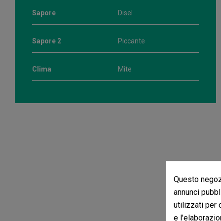
Sapore
Disel
Sapore 2
Piccante
Clima
Mite
Questo negozi
annunci pubbli
utilizzati per
e l'elaborazio