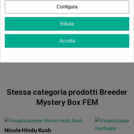
Configura
Recensioni
Breeder Mystery Box FEM
Rifiuta
Non ci sono recensioni nella tua lingua, controllale tutte
cliccando su "recensioni in altre lingue".
Accetta
Vedere i commenti in altre lingue
Stessa categoria prodotti Breeder
Mystery Box FEM
Nicole Hindu Kush