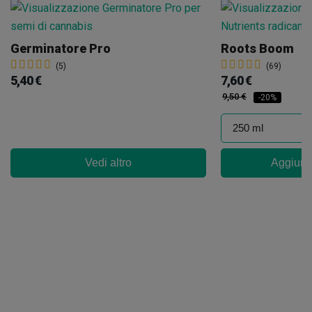
Germinatore Pro
Roots Boom
(5)
(69)
5,40 €
7,60 €
9,50 €
-20%
Vedi altro
Aggiungi