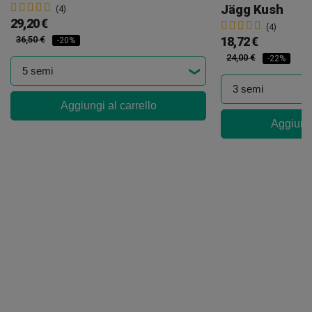
Jägg Kush
(4)
29,20 €
(4)
36,50 €
18,72 €
-20%
24,00 €
-22%
Aggiungi al carrello
Aggiungi