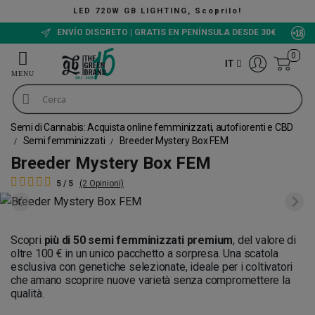
LED 720W GB LIGHTING, Scoprilo!
ENVÍO DISCRETO | GRATIS EN PENÍNSULA DESDE 30€
0
IT
Semi di Cannabis: Acquista online femminizzati, autofiorenti e CBD
Semi femminizzati
Breeder Mystery Box FEM
Breeder Mystery Box FEM
5 / 5
(2 Opinioni)
Scopri
più di 50 semi femminizzati premium
, del valore di
oltre 100 € in un unico pacchetto a sorpresa. Una scatola
esclusiva con genetiche selezionate, ideale per i coltivatori
che amano scoprire nuove varietà senza compromettere la
qualità.