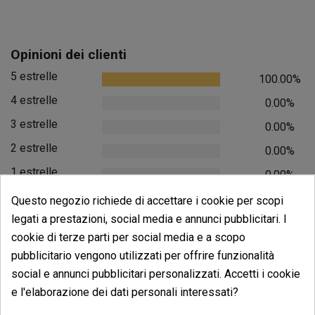
Opinioni dei clienti
5 estrelle
100.00%
4 estrelle
0.00%
3 estrelle
0.00%
2 estrelle
0.00%
1 estrelle
0.00%
Questo negozio richiede di accettare i cookie per scopi
Scrivi il tuo commento
legati a prestazioni, social media e annunci pubblicitari. I
5
de
5
cookie di terze parti per social media e a scopo
2 Valutazioni globali
pubblicitario vengono utilizzati per offrire funzionalità
social e annunci pubblicitari personalizzati. Accetti i cookie
Ordina per:
e l'elaborazione dei dati personali interessati?