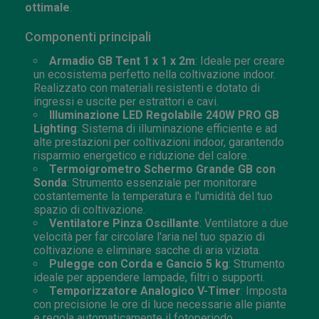
ottimale
.
Componenti principali
Armadio
GB Tent
1 x 1 x 2m
: Ideale per creare
un ecosistema perfetto nella coltivazione indoor.
Realizzato con materiali resistenti e dotato di
ingressi e uscite per estrattori e cavi.
Illuminazione LED Regolabile 24
0W PRO GB
Lighting
: Sistema di illuminazione efficiente e ad
alte prestazioni per coltivazioni indoor, garantendo
risparmio energetico e riduzione del calore.
Termoigrometro Schermo Grande GB con
Sonda
: Strumento essenziale per monitorare
costantemente la temperatura e l'umidità del tuo
spazio di coltivazione.
Ventilatore Pinza Oscillante
: Ventilatore a due
velocità per far circolare l'aria nel tuo spazio di
coltivazione e eliminare sacche di aria viziata.
Pulegge con Corda e Gancio 5 kg
: Strumento
ideale per appendere lampade, filtri o supporti.
Temporizzatore Analogico V-Timer
: Imposta
con precisione le ore di luce necessarie alle piante
e regola automaticamente il fotoperiodo.