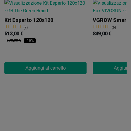
Kit Esperto 120x120
(7)
(6)
513,00 €
849,00 €
570,00 €
-10%
Aggiungi al carrello
Aggiungi