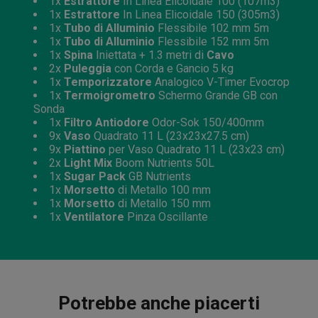
1x
Estrattore
In Linea Elicoidale 100 (107m3)
1x
Estrattore
In Linea Elicoidale 150 (305m3)
1x
Tubo di Alluminio
Flessibile 102 mm 5m
1x
Tubo di Alluminio
Flessibile 152 mm 5m
1x
Spina
Iniettata + 1.3 metri di
Cavo
2x
Puleggia
con Corda e Gancio 5 kg
1x
Temporizzatore
Analogico V-Timer Evocrop
1x
Termoigrometro
Schermo Grande GB con
Sonda
1x
Filtro Antiodore
Odor-Sok 150/400mm
9x
Vaso
Quadrato 11 L (23x23x27.5 cm)
9x
Piattino
per Vaso Quadrato 11 L (23x23 cm)
2x
Light Mix
Boom Nutrients 50L
1x
Sugar Pack
GB Nutrients
1x
Morsetto
di Metallo 100 mm
1x
Morsetto
di Metallo 150 mm
1x
Ventilatore
Pinza Oscillante
Potrebbe anche piacerti