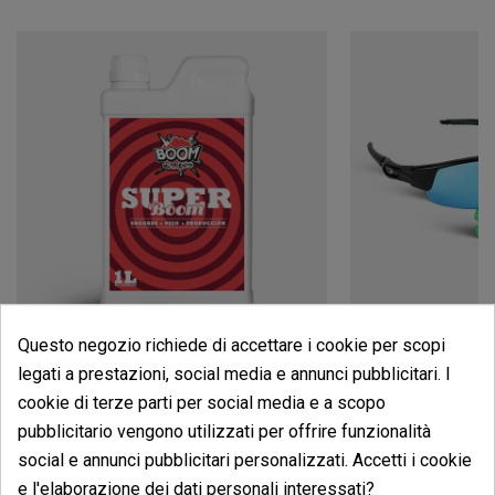
Questo negozio richiede di accettare i cookie per scopi
Super Boom
Occhiali Per Co
legati a prestazioni, social media e annunci pubblicitari. I
(51)
(6)
cookie di terze parti per social media e a scopo
16,00 €
18,00 €
pubblicitario vengono utilizzati per offrire funzionalità
20,00 €
20,00 €
-20%
-10%
social e annunci pubblicitari personalizzati. Accetti i cookie
e l'elaborazione dei dati personali interessati?