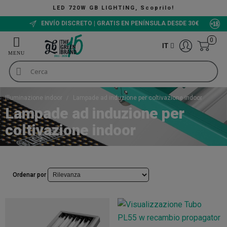
LED 720W GB LIGHTING, Scoprilo!
ENVÍO DISCRETO | GRATIS EN PENÍNSULA DESDE 30€
0
IT
Illuminazione indoor
Lampade ad induzione per coltivazione indoor
Lampade ad induzione per
coltivazione indoor
Ordenar por