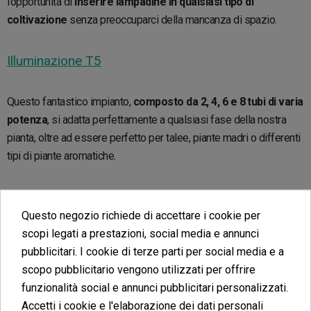
l’opportunità di
inserire lampadine in qualsiasi tipo di
coltivazione
senza preoccuparci della mancanza di spazio.
Illuminazione T5
Questo fantastico impianto,
composto da 2, 4, 6 e 8 tubi di varia
potenza
, si adatta perfettamente a qualsiasi fase della nostra
pianta, oltre ad essere perfetto per talee, piante madri o differenti
tipi di piante aromatiche.
Perché scegliere una lampada a induzione
Questo negozio richiede di accettare i cookie per
magnetica per la vostra coltivazione di cannabis
scopi legati a prestazioni, social media e annunci
pubblicitari. I cookie di terze parti per social media e a
Scegliere una lampada a induzione magnetica per la vostra
scopo pubblicitario vengono utilizzati per offrire
coltivazione può voler dire, sceglie di risparmiare in maniera
funzionalità social e annunci pubblicitari personalizzati.
significativa sui costi dell’
energia elettrica, oltre ad utilizzare
Accetti i cookie e l'elaborazione dei dati personali