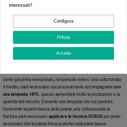
un tipo di lampada che ben si adatta a qualsiasi fase
che
interessati?
andrà ad affrontare la pianta. Inoltre, questo tipo di lampade sono
prive di calore, questo aspetto le rende perfette per coltivare
Configura
durante i mesi estivi, dove generalmente la coltivazione si
ferma.
Rifiuta
Quando usare una lampada a induzione
Accetta
Possiamo utilizzare una lampada a induzione nelle
fasi di
crescita e fioritura
delle nostre piante, sarà possibile utilizzarla,
come già prima menzionato, nel periodo estivo. Una volta tornato
il freddo, sarà necessario successivamente accompagnarla
con
una lampada HPS
, questo aumenterà molto la produzione e la
quantità del raccolto. Essendo una lampada che non penetra
facilmente la parte bassa delle piante, una volta passata la
fioritura sarà necessario
applicare la tecnica SCROG
per poter
assicurarci che la pianta fiorisca anche nella parte bassa.