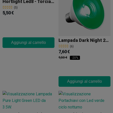
Hortlight Led8 - Torcia Verde Per La Testa
(5)
5,50 €
Lampada Dark Night 20 W Agrolite
Aggiungi al carrello
(6)
7,60 €
9,50 €
-20%
Aggiungi al carrello