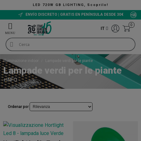
 720W GB LIGHTING, Scoprilo!
ENVÍO DISCRETO | GRATIS EN PENÍNSULA DESDE 30€
0
IT
Illuminazione indoor
Lampade verdi per le piante
Lampade verdi per le piante
+INFO
Ordenar por