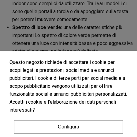
indoor sono semplici da utilizzare. Tra i vari modelli ci
sono quelle portali a torcia o da appoggiare sulla testa
per potersi muovere comodamente.
Spettro di luce verde:
una delle caratteristiche più
importanti.Lo spettro di colore verde permette di
ottenere una luce con intensità bassa e poco aggressiva
adatta alle piante nella fase più delicata.
Vita utile lunga:
le lampade al LED verdi durano a lungo,
Questo negozio richiede di accettare i cookie per
per questo con il loro acquisto già sappiamo che non
scopi legati a prestazioni, social media e annunci
avranno bisogno di molta manutenzione e quindi un
pubblicitari. I cookie di terze parti per social media e a
basso costo di mantenimento.
scopo pubblicitario vengono utilizzati per offrire
funzionalità social e annunci pubblicitari personalizzati.
Tutte le lampade verdi per la coltivazione della
Accetti i cookie e l'elaborazione dei dati personali
interessati?
cannabis
Configura
Le lampade a luce verde per la coltivazione di cannabis sono