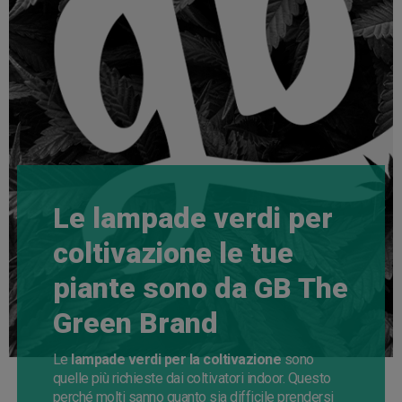
Le lampade verdi per
coltivazione le tue
piante sono da GB The
Green Brand
Le
lampade verdi per la coltivazione
sono
quelle più richieste dai coltivatori indoor. Questo
perché molti sanno quanto sia difficile prendersi