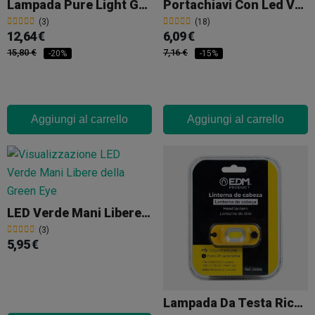
Lampada Pure Light Green LED 3.5W
Portachiavi Con Led Verde
(3)
(18)
12,64 €
6,09 €
15,80 €
7,16 €
-20%
-15%
Aggiungi al carrello
Aggiungi al carrello
LED Verde Mani Libere Green Eye
(3)
5,95 €
Lampada Da Testa Ricaricabile 1W