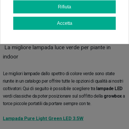
molto pratiche e utilizzabili in qualsiasi tipo di coltivazione indoor.
Rifiuta
Cercando di assecondare le necessità di tutti i coltivatori noi di
GB The Green Brand
abbiamo fatto una selezione delle più
comode e pratiche. Sfoglia il catalogo e scopri quella più adatta a
Accetta
te!
La migliore lampada luce verde per piante in
indoor
Le migliori lampade dallo spettro di colore verde sono state
riunite in un catalogo per offrire tutte le opzioni di qualità ai nostri
coltivatori. Qui di seguito è possibile scegliere tra
lampade LED
verdi classiche da poter posizionare sul soffitto della
growbox
a
torce piccole portatili da portare sempre con te.
Lampada Pure Light Green LED 3.5W