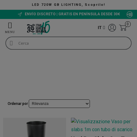
LED 720W GB LIGHTING, Scoprilo!
ENVÍO DISCRETO | GRATIS EN PENÍNSULA DESDE 30€
0
IT
Vasi e sottovasi
Vasi per piante
Vasi Allungati
Vasi Allungati
+INFO
Ordenar por