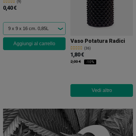
(9)
0,40 €
Vaso Potatura Radici
Aggiungi al carrello
(36)
1,80 €
2,00 €
-10%
Vedi altro