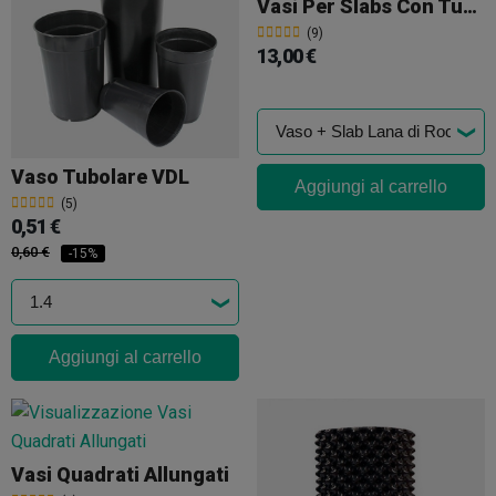
Vasi Per Slabs Con Tubi Di Scarico
(9)
13,00 €
Vaso Tubolare VDL
Aggiungi al carrello
(5)
0,51 €
0,60 €
-15%
Aggiungi al carrello
Vasi Quadrati Allungati