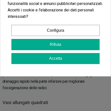
funzionalità social e annunci pubblicitari personalizzati.
direttamente nel vaso e ottenere uno sviluppo di qualità, poiché
Accetti i cookie e l'elaborazione dei dati personali
cresceranno in altezza e non in larghezza. Essendo recipienti di
interessati?
plastica, è un materiale resistente e leggero, il che rende il
trasporto e la manutenzione
più semplici.
Configura
Vaso Tubolare VDL
Rifiuta
Il vaso VDL tubolare è disponibile in varie dimensioni e si
distingue per la sua grande altezza rispetto al diametro. Presenta
Accetta
strisce anti-spirale
per prevenire lo strangolamento delle radici.
Questi vasi risparmiano spazio, permettendo di coltivare più
piante in armadi di coltivazione, e sono dotati di una griglia di
drenaggio rapido nella parte inferiore per migliorare
l'ossigenazione delle radici.
Vasi allungati quadrati