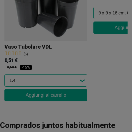
Aggiungi
Vaso Tubolare VDL
(5)
0,51 €
0,60 €
-15%
Aggiungi al carrello
Comprados juntos habitualmente