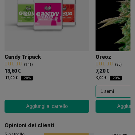
Candy Tripack
Oreoz
(141)
(30)
13,60 €
7,20 €
17,00 €
9,00 €
-20%
-20%
Aggiungi al carrello
Aggiungi
Opinioni dei clienti
5 estrelle