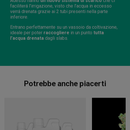
Adesso hanno
un nuovo sistema di scarico
che ci
faciliterá l’irrigazione, visto che l’acqua in eccesso
verrá drenata grazie ai 2 tubi presenti nella parte
inferiore.
Entrano perfettamente su un vassoio da coltivazione,
ideale per poter
raccogliere
in un punto
tutta
l’acqua drenata
dagli slabs.
Potrebbe anche piacerti