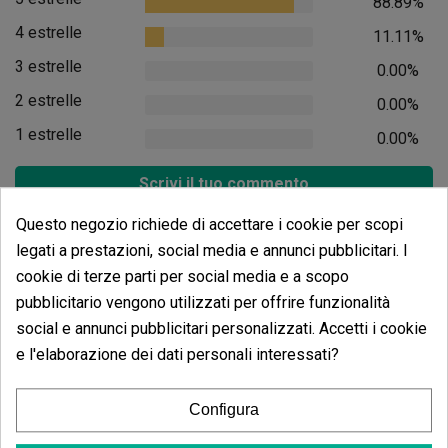
88.89%
4 estrelle
11.11%
3 estrelle
0.00%
2 estrelle
0.00%
1 estrelle
0.00%
Scrivi il tuo commento
Questo negozio richiede di accettare i cookie per scopi
4.89
de
5
9 Valutazioni globali
legati a prestazioni, social media e annunci pubblicitari. I
cookie di terze parti per social media e a scopo
Ordina per:
pubblicitario vengono utilizzati per offrire funzionalità
social e annunci pubblicitari personalizzati. Accetti i cookie
e l'elaborazione dei dati personali interessati?
Recensioni
Vasi per Slabs con tubi di
scarico
Configura
Non ci sono recensioni nella tua lingua, controllale tutte