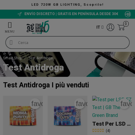
LED 720W GB LIGHTING, Scoprilo!
ENVÍO DISCRETO | GRATIS EN PENÍNSULA DESDE 30€
0
IT
Smart Shop
Test Antidroga
Test Antidroga
Test Antidroga
I più venduti
favorite_border
favorite_border
favo
Test Per LSD EZ Test
(4)