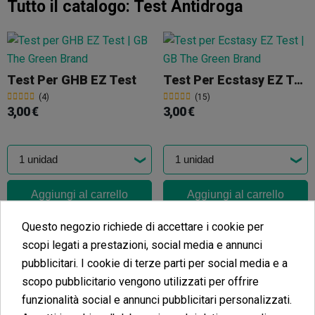
Tutto il catalogo:
Test Antidroga
Test Per GHB EZ Test
Test Per Ecstasy EZ Test
(4)
(15)
3,00 €
3,00 €
Aggiungi al carrello
Aggiungi al carrello
Questo negozio richiede di accettare i cookie per
scopi legati a prestazioni, social media e annunci
Test Per Oppiacei EZ Test
pubblicitari. I cookie di terze parti per social media e a
Test Per Ketamina EZ Test
(4)
scopo pubblicitario vengono utilizzati per offrire
3,00 €
(4)
funzionalità social e annunci pubblicitari personalizzati.
3,00 €