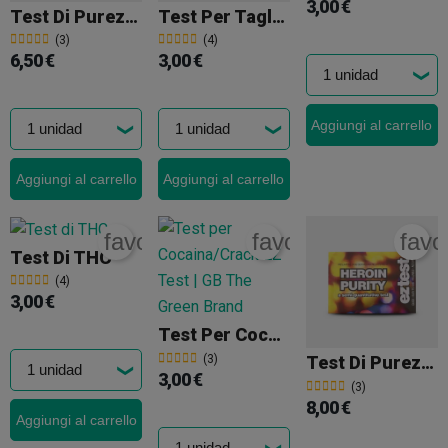
3,00 €
Test Di Purezza MDMA EZ Test
Test Per Taglio Cocaina EZ Test
(3)
(4)
6,50 €
3,00 €
Aggiungi al carrello
Aggiungi al carrello
Aggiungi al carrello
favorite_border
favorite_border
favo
Test Di THC
(4)
3,00 €
Test Per Cocaina/Crack EZ Test
(3)
Test Di Purezza Eroina EZ Test
3,00 €
(3)
8,00 €
Aggiungi al carrello