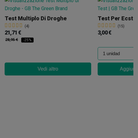
Test Multiplo Di Droghe
Test Per Ecsta
(4)
(15)
21,71 €
3,00 €
28,95 €
-25%
Vedi altro
Aggiungi