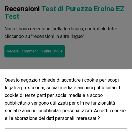
Recensioni
Test di Purezza Eroina EZ
Test
Non ci sono recensioni nella tua lingua, controllale tutte
cliccando su "recensioni in altre lingue".
Vedere i commenti in altre lingue
Questo negozio richiede di accettare i cookie per scopi
legati a prestazioni, social media e annunci pubblicitari. I
Stessa categoria prodotti Test di
cookie di terze parti per social media e a scopo
pubblicitario vengono utilizzati per offrire funzionalità
Purezza Eroina EZ Test
social e annunci pubblicitari personalizzati. Accetti i cookie
e l'elaborazione dei dati personali interessati?