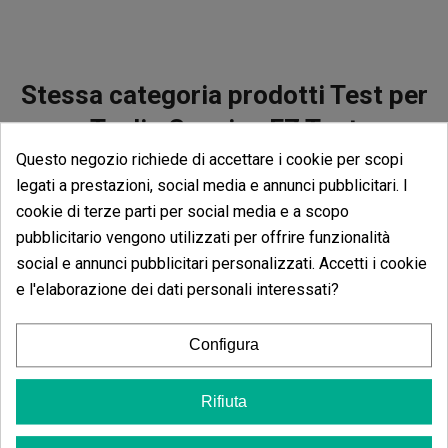
Stessa categoria prodotti Test per
Taglio Cocaina EZ Test
Questo negozio richiede di accettare i cookie per scopi
legati a prestazioni, social media e annunci pubblicitari. I
cookie di terze parti per social media e a scopo
pubblicitario vengono utilizzati per offrire funzionalità
Test Per Ecstasy EZ Test
Test Di Purez
social e annunci pubblicitari personalizzati. Accetti i cookie
(15)
(3)
e l'elaborazione dei dati personali interessati?
3,00 €
6,50 €
Configura
Rifiuta
Aggiungi al carrello
Aggiungi