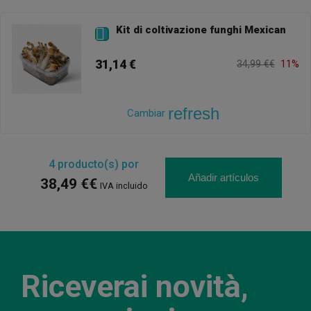
Kit di coltivazione funghi Mexican

31,14 €
34,99 €€
11%
refresh
Cambiar
4
producto(s) por
Añadir artículos
38,49 €€
IVA incluido
Riceverai novità,