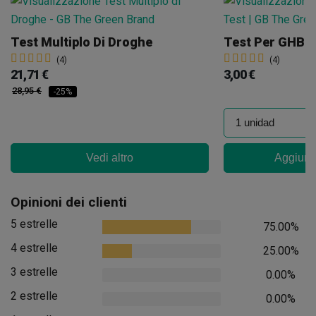
Test Multiplo Di Droghe
Test Per GHB E
(4)
(4)
21,71 €
3,00 €
28,95 €
-25%
Vedi altro
Aggiungi
Opinioni dei clienti
5 estrelle
75.00%
4 estrelle
25.00%
3 estrelle
0.00%
2 estrelle
0.00%