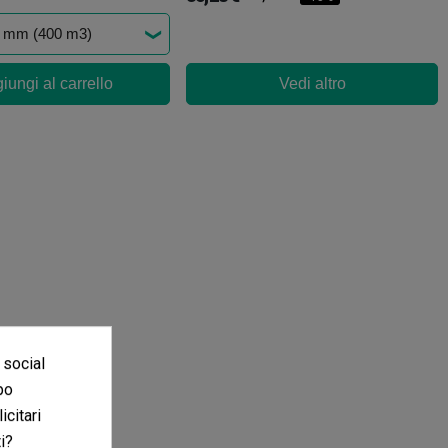
iungi al carrello
Vedi altro
 social
po
icitari
i?