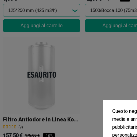
Aggiungi al carrello
Aggiungi al carr
Questo nego
media e ann
Filtro Antiodore In Linea Koalair
pubblicitari
(9)
157,50 €
personalizza
175,00 €
-10%