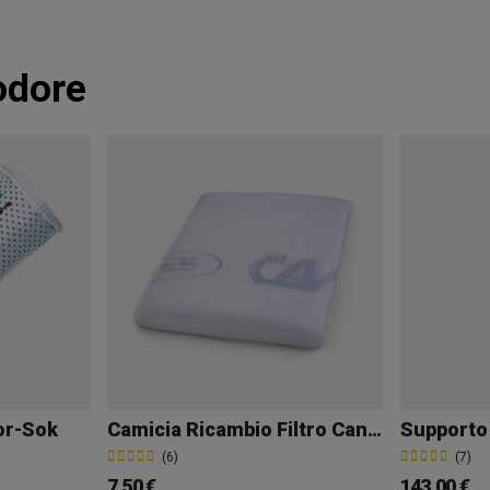
iodore
or-Sok
Camicia Ricambio Filtro Can Filters
(6)
(7)
7,50 €
143,00 €