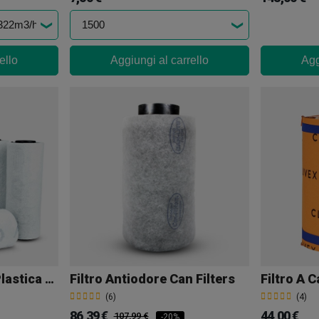
ello
Aggiungi al carrello
Agg
Filtro Antiodore In Plastica Can Filters
Filtro Antiodore Can Filters
Filtro A 
(6)
(4)
86,39 €
44,00 €
107,99 €
-20%