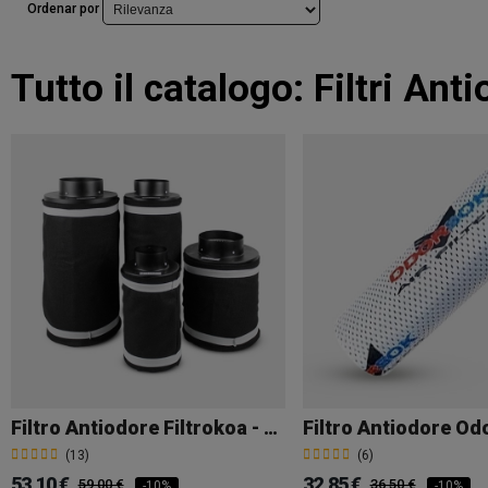
Ordenar por
Tutto il catalogo:
Filtri Ant
Filtro Antiodore Filtrokoa - Koalair
Filtro Antiodore Od
(13)
(6)
53,10 €
32,85 €
59,00 €
36,50 €
-10%
-10%