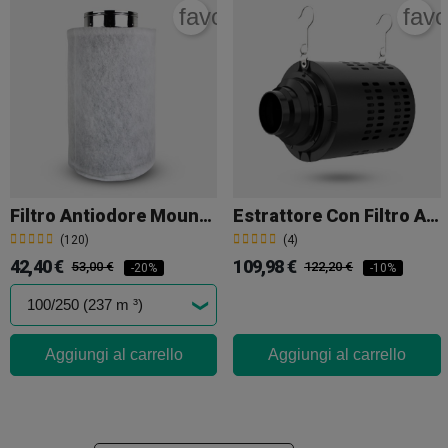
favorite_border
favo
Filtro Antiodore Mountain Air
Estrattore Con Filtro A Carboni Attivi Cyclone
(120)
(4)
42,40 €
109,98 €
53,00 €
122,20 €
-20%
-10%
Aggiungi al carrello
Aggiungi al carrello