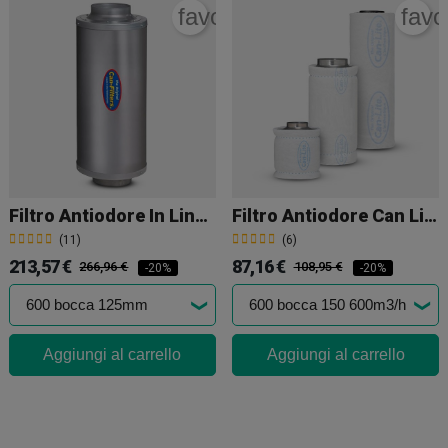
rite_border
favorite_border
favo
Filtro Antiodore In Linea Can Filters
Filtro Antiodore Can Lite
(11)
(6)
213,57 €
87,16 €
266,96 €
108,95 €
-20%
-20%
Aggiungi al carrello
Aggiungi al carrello