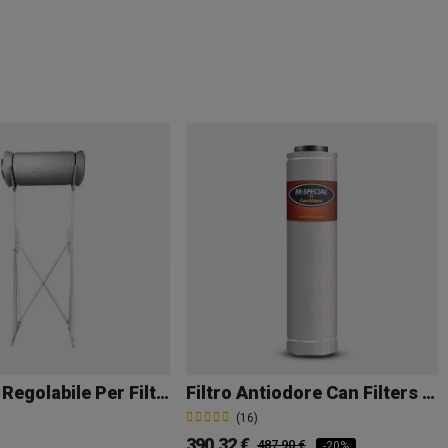
Supporto Regolabile Per Filtri Antiodore
Filtro Antiodore Can Filters Special
(16)
390,32 €
487,90 €
-20%