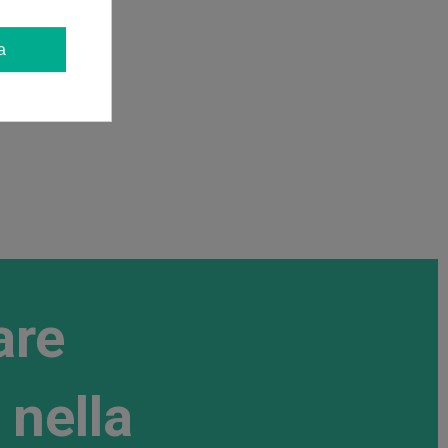
a
are
 nella