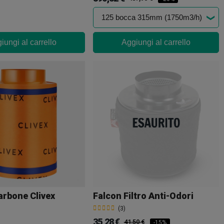
iungi al carrello
Aggiungi al carrello
Carbone Clivex
Falcon Filtro Anti-Odori
(3)
35,28 €
41,50 €
-15%