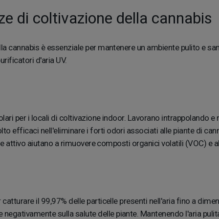
anze di coltivazione della cannabis
lla cannabis è essenziale per mantenere un ambiente pulito e sano. Qu
urificatori d'aria UV.
polari per i locali di coltivazione indoor. Lavorano intrappolando
to efficaci nell'eliminare i forti odori associati alle piante di 
bone attivo aiutano a rimuovere composti organici volatili (VOC) e alt
r catturare il 99,97% delle particelle presenti nell'aria fino a dime
negativamente sulla salute delle piante. Mantenendo l'aria pulita, 