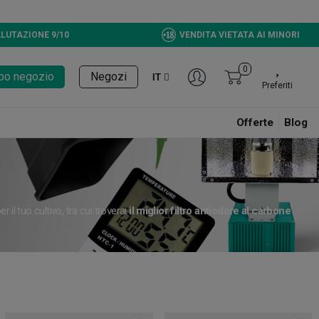
LUTAZIONE 9/10
VENDITA VIETATA AI MINORI
0
tupo negozio
Negozi
IT
Preferiti
Offerte
Blog
 il tuo cultivo, tra cui troverai
il miglior filtro antiodore al carbone