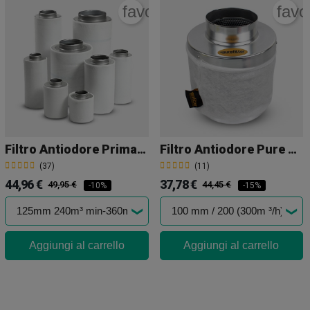
rite_border
favorite_border
favo
Filtro Antiodore Prima Klima PK
Filtro Antiodore Pure Filter
(37)
(11)
44,96 €
37,78 €
49,95 €
44,45 €
-10%
-15%
Aggiungi al carrello
Aggiungi al carrello