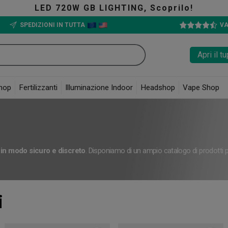
IGHTING, Scoprilo!
SPEDIZIONI IN TUTTA
VA
Apri il 
hop
Fertilizzanti
Illuminazione Indoor
Headshop
Vape Shop
i in modo sicuro e discreto
. Disponiamo di un ampio catalogo di prodotti per
i