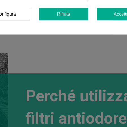
onfigura
Rifiuta
Accett
Perché utilizz
filtri antiodore