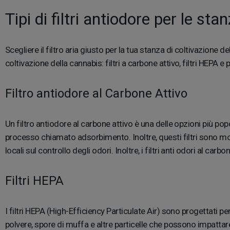
Tipi di filtri antiodore per le st
Scegliere il filtro aria giusto per la tua stanza di coltivazione de
coltivazione della cannabis: filtri a carbone attivo, filtri HEPA e p
Filtro antiodore al Carbone Attivo
Un filtro antiodore al carbone attivo è una delle opzioni più po
processo chiamato adsorbimento. Inoltre, questi filtri sono mol
locali sul controllo degli odori. Inoltre, i filtri anti odori al car
Filtri HEPA
I filtri HEPA (High-Efficiency Particulate Air) sono progettati pe
polvere, spore di muffa e altre particelle che possono impattare 