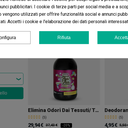
unci pubblicitari. I cookie di terze parti per social media e a sco
o vengono utilizzati per offrire funzionalità social e annunci pubbl
ello
ti. Accetti i cookie e l'elaborazione dei dati personali interessat
Aggiungi al carrello
Agg
onfigura
Rifiuta
Accett
on
ello
Elimina Odori Dai Tessuti/ Textil Flus Flus
(5)
(5)
29,94 €
4,95 €
37,43 €
5,50 
-20%