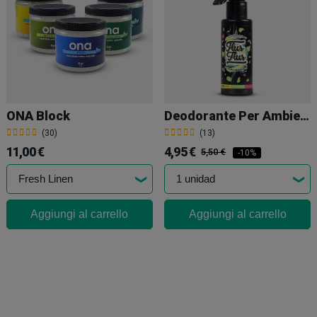
ONA Block
Deodorante Per Ambienti Spray Auto Flus Flus Melone
(30)
(13)
11,00 €
4,95 €
5,50 €
-10%
Aggiungi al carrello
Aggiungi al carrello