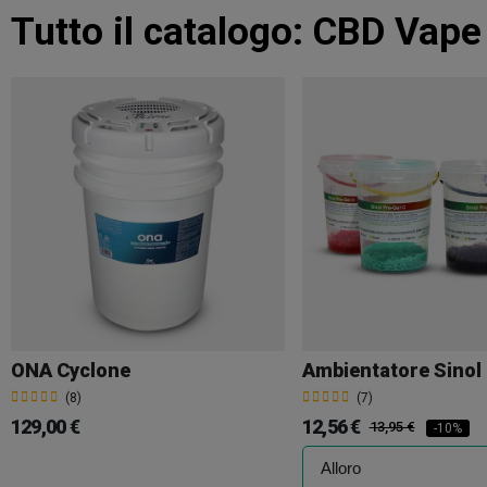
Tutto il catalogo:
CBD Vape
ONA Cyclone
Ambientatore Sinol
(8)
(7)
129,00 €
12,56 €
13,95 €
-10%