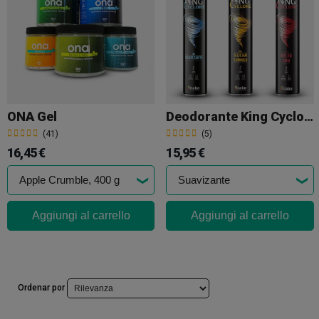
ONA Gel
Deodorante King Cyclone Trabe
(41)
(5)
16,45 €
15,95 €
Aggiungi al carrello
Aggiungi al carrello
Ordenar por