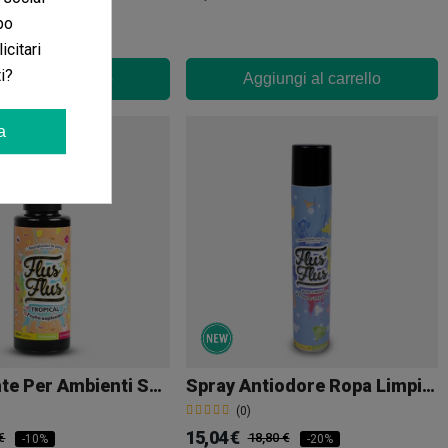
po
icitari
i?
iungi al carrello
Aggiungi al carrello
a
Deodorante Per Ambienti Spray Auto Flus Flus Tropicale
Spray Antiodore Ropa Limpia 750 Ml Flus Flus
(0)
15,04 €
€
18,80 €
-10%
-20%