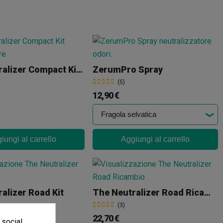
The Neutralizer Compact Kit Ambientatore+ Dosificatore
ZerumPro Spray
(5)
12,90 €
iungi al carrello
Aggiungi al carrello
alizer Road Kit
The Neutralizer Road Ricambio
(3)
22,70 €
00 €
-30%
 social