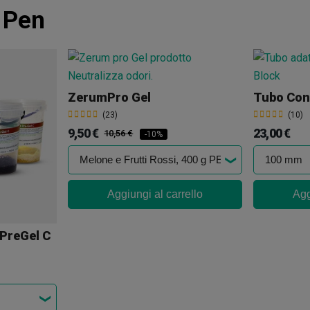
 Pen
ZerumPro Gel
(23)
(10)
9,50 €
23,00 €
10,56 €
-10%
Aggiungi al carrello
Agg
 PreGel C