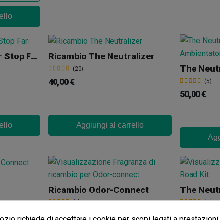
ello
ONA Dispenser Odor Stop Fan
Ricambio The Neutralizer
(20)
40,00 €
(5)
50,00 €
ello
Aggiungi al carrello
Agg
Ricambio Odor-Connect
The Neutr
(4)
(6)
22,40 €
33,60 €
28,00 €
48,
-20%
zio richiede di accettare i cookie per scopi legati a prestazioni,