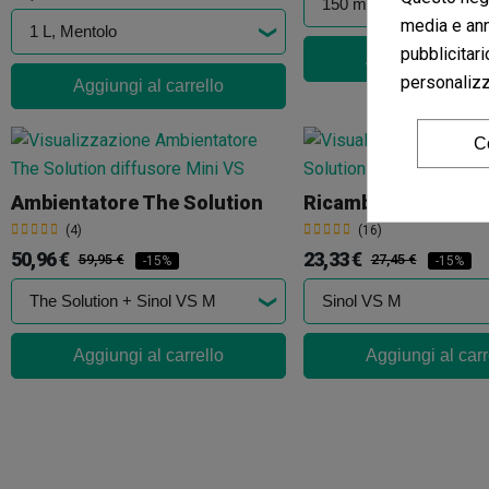
media e ann
pubblicitari
Aggiungi al carr
personalizza
Aggiungi al carrello
C
Ambientatore The Solution
Ricambi The Soluti
(4)
(16)
50,96 €
23,33 €
59,95 €
27,45 €
-15%
-15%
Aggiungi al carrello
Aggiungi al carr