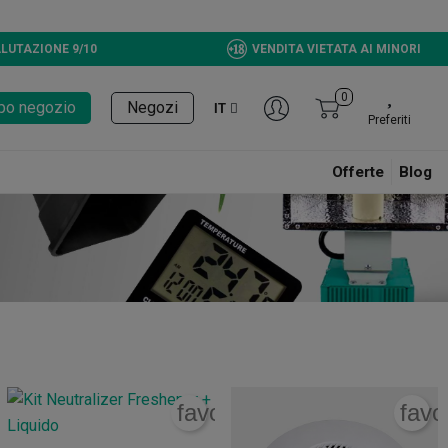
LUTAZIONE 9/10
VENDITA VIETATA AI MINORI
0
tupo negozio
Negozi
IT
Preferiti
Offerte
Blog
rite_border
favorite_border
favo