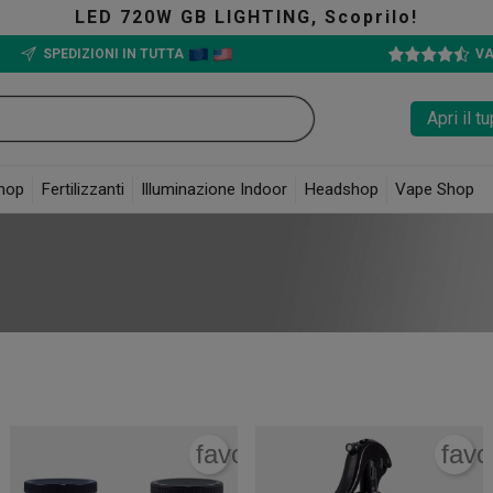
LED 720W GB LIGHTING, Scoprilo!
SPEDIZIONI IN TUTTA
VA
Apri il 
hop
Fertilizzanti
Illuminazione Indoor
Headshop
Vape Shop
i
rite_border
favorite_border
favo