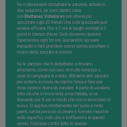
Se
ci dovessero disturbare le zanzare, abbiamo
due soluzioni, se sono dentro casa
con
Blattanex
Voladores
non dovrai più
spruzzare ogni
20
minuti. Una sola spruzzata
può
essere efficace fino a 3 ore in luoghi ventilati e 3
giorni in stanze chiuse
. Solo dovremo ripetere
l’operazione ogni tot ore, lasciandoti riposare
tranquillo o farti prendere sonno senza ascoltare il
ronzio delle zanzare in azione.
Se
le zanzare che ti disturbano si trovano
all’esterno, come nel caso di molte terrazze o
case di campagna in estate.
Abbiamo
anti
zanzare
per esterni, in modo da coprire l’area e fare una
zona sicura e libera da
zanzare
. A parte di uccidere
tutto
ciò
che si trova nella zona trattata, si va
liberando per
8
ore in modo che non si avvicinino di
nuovo. Si applica direttamente nel suolo e nelle
pareti, senza pericolo di creare o formare macchie
nelle superfici, visto che
è
inoffensivo in questo
senso. Funziona contro tutte le specie