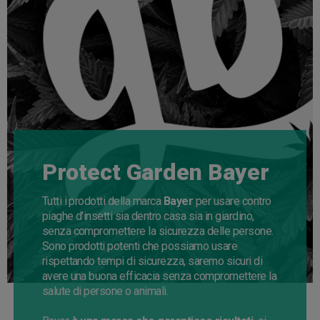
Protect Garden Bayer
Tutti i prodotti della marca
Bayer
per usare contro
piaghe d'insetti sia dentro casa
sia
in giardino,
senza compromettere la sicurezza delle persone.
Sono prodotti potenti che possiamo usare
rispettando tempi di sicurezza, saremo sicuri di
avere una buona efficacia senza compromettere la
salute di persone o animali.