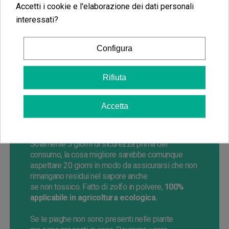
incluso a terminare con i ragni rossi. Attua contro
Accetti i cookie e l'elaborazione dei dati personali
tutte le fasi degli acari, sia le larve come gli adulti,
interessati?
molto efficace essendo naturale. Il vantaggio è
che potremo usarlo fino agli ultimi giorni di fioritura,
a parte di lottare contro tutti gli insetti come la
Configura
mosca bianca. Potremo utilizzarlo sia in indoor che
in
outdoor
, compatibile con l’agricoltura ecologica.
Rifiuta
Se
vogliamo usare un fungicida ecologico
naturale,
Elosal
GD
è uno di quelli che da miglior
Accetta
risultato nelle piante.
Se
dobbiamo frenare o
prevenire funghi pericolosi come L’oidio e il
Mildiu
,
anche negli ultimi giorni di fioritura.
Solamente
5
giorni di sicurezza prima del
consumo, la cosa migliore sarebbe comunque
aspettare
20
giorni
in modo da assicurarsi che non
rimangano residui nel sapore anche
se
non
tossico. Fatto di zolfo in polvere,
100%
applicabile in agricoltura ecologica.
Se
le piaghe non sono presenti nelle piante