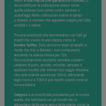
Bayer
è una marca che garantisce risultati,
ci
dà prodotti per la coltivazione indoor come
quella
outdoor
, così come contro zanzare o
scarafaggi. Nelle coltivazioni indoor in campi
o
chalets
, è comune che appaiano piaghe per l’alta
umidità o il calore.
Troverai insetticidi che termineranno con tutti gli
insetti che vivono in una stanza, come le
bombe
Solfac
. Solo dovremo tirare un anello in
modo che inizi a liberare i suoi componenti,
lasciando la stanza chiusa per 12h.
Successivamente
dovremo ventilare e pulire i
cadaveri di pulci, zecche, mosche, zanzare o
qualsiasi insetto che stia nel suo raggio
d’azione.
Una sola scatola servirà per 30m3, eliminando
ragni rossi e a 100m3 per insetti volanti come la
mosca bianca.
Calypso
è un insetticida polivalente per le nostre
piante, che terminerà con gli insetti che si
alimentano della parte aerea della pianta, come la