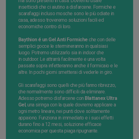
ma
sono
presenti
in casa. Dovremo usare
insetticidi che ci aiutino a disfarcene. Formiche e
scarafaggi incluso mosche sono le più odiate in
casa, adesso troveremo soluzioni facili ed
economiche contro di loro.
Baythion
é
un Gel
Anti
Formiche
che con delle
semplici gocce le stermineranno in qualsiasi
luogo. Potremo utilizzarlo sia in indoor che
in
outdoor
. Le attrarrà facilmente e una volta
passate sopra infetteranno anche il formicaio e le
altre. In pochi giorni smetterai di vederle in giro.
Gli scarafaggi sono quelli che più fanno ribrezzo,
che normalmente
sono
difficili da eliminare.
Adesso potremo disfarcene con
Blattanex
Ultra
Gel
, una siringa con la quale dovremo applicare a
ogni metro lineare, nei punti dove solitamente
appaiono. Funziona in immediato e i suoi effetti
durano fino a
12
mesi, soluzione efficace
economica per questa piaga ripugnante.