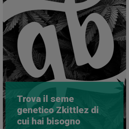
Trova il seme
genetico Zkittlez di
cui hai bisogno