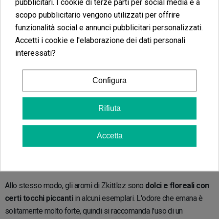
pubblicitari. I cookie di terze parti per social media e a
HighLife Cup del 2018. Da allora, è diventata uno dei semi
più
scopo pubblicitario vengono utilizzati per offrire
desiderati negli Stati Uniti
e si è gradualmente espansa in tutto
funzionalità social e annunci pubblicitari personalizzati.
il mondo.
Accetti i cookie e l'elaborazione dei dati personali
interessati?
Sapori e gusti di Zkittlez
Configura
Il nome di questa genetica fa riferimento ai
famosi caramelle
Skittles
a causa del suo sapore
dolce, fruttato e persino
Rifiuta
leggermente stucchevole
in alcuni fenotipi. In definitiva, è una
delle varietà più ricercate al mondo per il suo sapore.
Accetta
Aromi e odori
Allo stesso modo, gli aromi di Zkittlez sono
dolci e floreali con
certi tocchi piccanti
in alcuni esemplari. L'odore che emana è
solitamente molto forte, quindi si raccomanda l'uso di un