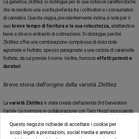
La genetica Zkittlez si distingue per le sue notevoli caratteristiche
che la rendono una scelta preferita tra i coltivatori e i consumatori
di cannabis. Questa ceppa, prevalentemente indica, è nota per il
suo
breve tempo di fioritura e la sua robustezza,
adattandosi
bene a diversi ambienti di coltivazione. Si distingue perché
Zkittlez offre una combinazione complessa di dolci note
agrumate e fruttate, spesso paragonate a una ciotola di caramelle
fruttate, da cui prende il nome. Inoltre, fornisce
effetti potenti e
duraturi
.
Breve storia dell'origine della varietà Zkittlez
La
varietà Zkittlez
è stata creata dall'azienda 3rd Generation
Family (si mormora in collaborazione con Terp Hogz) incrociando
una
Grape Ape, una Grapefruit e un'altra ceppa che non
Questo negozio richiede di accettare i cookie per
hanno voluto rivelare
. Tuttavia, il boom di questa genetica è
scopi legati a prestazioni, social media e annunci
avvenuto dopo la sua
vittoria alla Esmerald Cup del 2016
e la