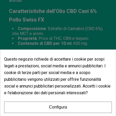
animali.
Caratteristiche dell’Olio CBD Cani 6%
Pollo Swiss FX
Composizione
: Estratto di Cannabis (CBD 6%),
olio MCT e aromi.
Proprietà
: Privo di THC, CBN e terpeni.
Contenuto di CBD per 10 ml
: 600 mg.
Questo negozio richiede di accettare i cookie per scopi
legati a prestazioni, social media e annunci pubblicitari. I
cookie di terze parti per social media e a scopo
Potrebbe anche piacerti
pubblicitario vengono utilizzati per offrire funzionalità
social e annunci pubblicitari personalizzati. Accetti i cookie
e l'elaborazione dei dati personali interessati?
Olio CBD Per Can
Configura
(3)