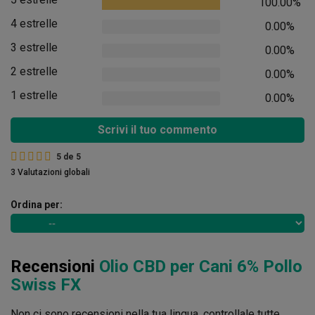
100.00%
4 estrelle
0.00%
3 estrelle
0.00%
2 estrelle
0.00%
1 estrelle
0.00%
Scrivi il tuo commento
5
de
5
3 Valutazioni globali
Ordina per:
Recensioni
Olio CBD per Cani 6% Pollo
Swiss FX
Non ci sono recensioni nella tua lingua, controllale tutte