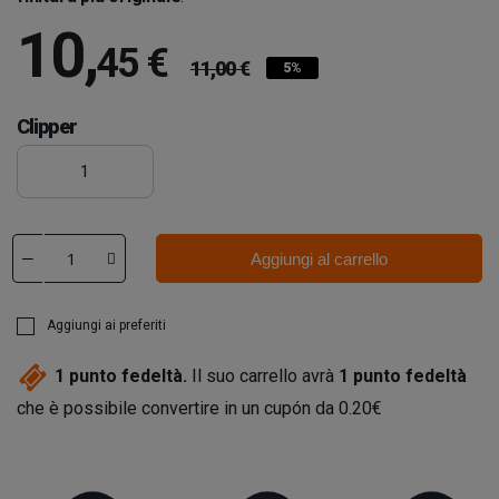
10
,
45 €
11,00 €
5%
Clipper
1
Aggiungi al carrello
Aggiungi ai preferiti
1
punto fedeltà.
Il suo carrello avrà
1
punto fedeltà
che è possibile convertire in un cupón da
0.20€