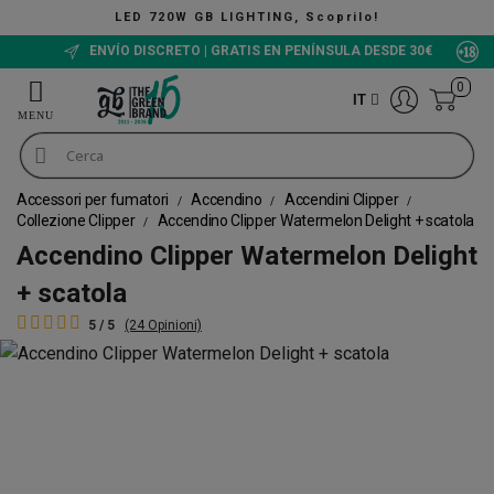
ING, Scoprilo!
The Green Buc
ENVÍO DISCRETO | GRATIS EN PENÍNSULA DESDE 30€
0
IT
Accessori per fumatori
Accendino
Accendini Clipper
Collezione Clipper
Accendino Clipper Watermelon Delight + scatola
Accendino Clipper Watermelon Delight
+ scatola
5 / 5
(24 Opinioni)