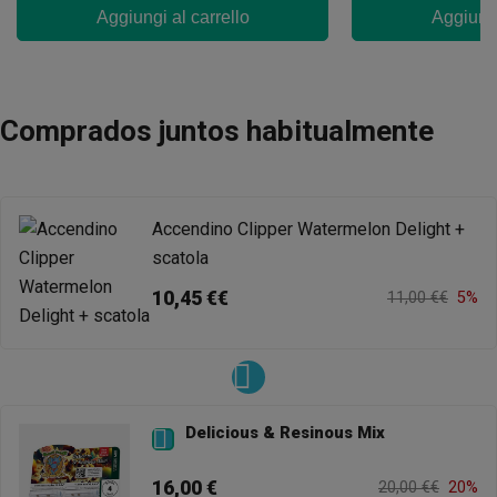
Aggiungi al carrello
Aggiungi
Comprados juntos habitualmente
Accendino Clipper Watermelon Delight +
scatola
10,45 €€
11,00 €€
5%
Delicious & Resinous Mix

16,00 €
20,00 €€
20%