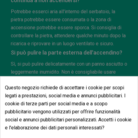
continua a non accendersi?
Potrebbe esserci aria all'interno del serbatoio, la
pietra potrebbe essere consumata o la zona di
accensione potrebbe essere sporca. Si consiglia di
controllare la pietra, attendere qualche minuto dopo la
ricarica e riprovare in un luogo ventilato e sicuro.
Si può pulire la parte esterna dell'accendino?
Sì, si può pulire delicatamente con un panno asciutto o
leggermente inumidito. Non è consigliabile usare
prodotti aggressivi, alcolici forti o spugne abrasive,
Questo negozio richiede di accettare i cookie per scopi
poiché potrebbero danneggiare il design esterno.
legati a prestazioni, social media e annunci pubblicitari. I
cookie di terze parti per social media e a scopo
pubblicitario vengono utilizzati per offrire funzionalità
social e annunci pubblicitari personalizzati. Accetti i cookie
Potrebbe anche piacerti
e l'elaborazione dei dati personali interessati?