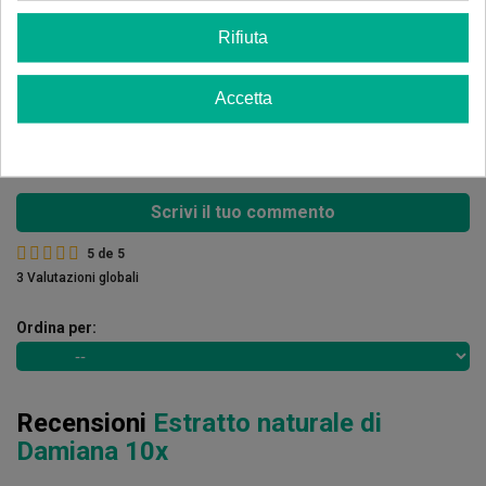
5 estrelle
100.00%
Rifiuta
4 estrelle
0.00%
3 estrelle
0.00%
Accetta
2 estrelle
0.00%
1 estrelle
0.00%
Scrivi il tuo commento
5
de
5
3 Valutazioni globali
Ordina per:
Recensioni
Estratto naturale di
Damiana 10x