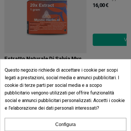
16,00 €
Ved
Estratto Naturale Di Salvia Mystic 20x
(5)
Questo negozio richiede di accettare i cookie per scopi
18,00 €
legati a prestazioni, social media e annunci pubblicitari. I
cookie di terze parti per social media e a scopo
pubblicitario vengono utilizzati per offrire funzionalità
social e annunci pubblicitari personalizzati. Accetti i cookie
Vedi altro
e l'elaborazione dei dati personali interessati?
Opinioni dei clienti
Configura