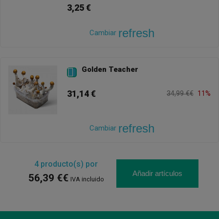
3,25 €
refresh
Cambiar
Golden Teacher

31,14 €
34,99 €€
11%
refresh
Cambiar
4
producto(s) por
Añadir artículos
56,39 €€
IVA incluido