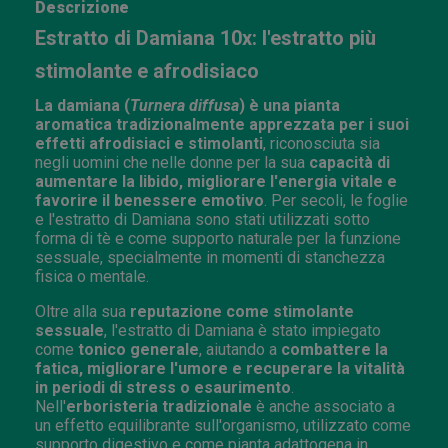
Descrizione
Estratto di Damiana 10x: l'estratto più
stimolante e afrodisiaco
La damiana (
Turnera diffusa
) è una pianta
aromatica tradizionalmente apprezzata per i suoi
effetti afrodisiaci e stimolanti
, riconosciuta sia
negli uomini che nelle donne per la sua
capacità di
aumentare la libido, migliorare l'energia vitale e
favorire il benessere emotivo
. Per secoli, le foglie
e l'estratto di Damiana sono stati utilizzati sotto
forma di tè e come supporto naturale per la funzione
sessuale, specialmente in momenti di stanchezza
fisica o mentale.
Oltre alla sua
reputazione come stimolante
sessuale
, l'estratto di Damiana è stato impiegato
come
tonico generale
, aiutando a
combattere la
fatica, migliorare l'umore e recuperare la vitalità
in periodi di stress o esaurimento
.
Nell'
erboristeria tradizionale
è anche associato a
un effetto equilibrante sull'organismo, utilizzato come
supporto digestivo e come pianta adattogena in