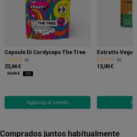
Capsule Di Cordyceps The Tree
(6)
(5)
23,66 €
13,00 €
24,90 €
-5%
Aggiungi al carrello
Ved
Comprados juntos habitualmente