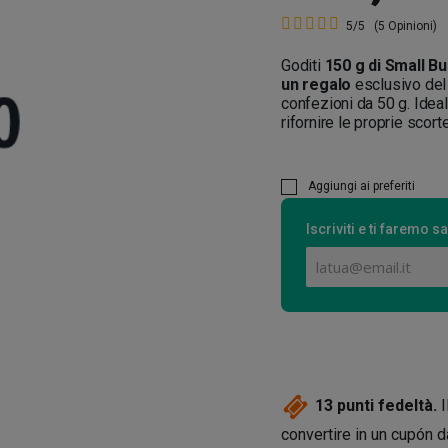
5/5
(5 Opinioni)
Goditi
150 g di Small Bu
un regalo
esclusivo del 
confezioni da 50 g. Ideal
rifornire le proprie scort
Aggiungi ai preferiti
Iscriviti e ti faremo
13
punti fedeltà.
I
convertire in un cupón 