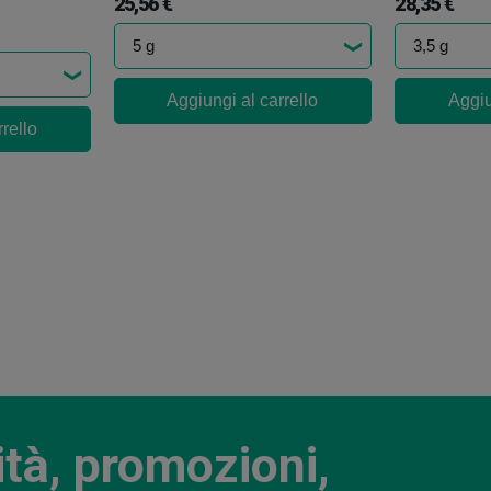
25,56 €
28,35 €
Aggiungi al carrello
Aggiu
rello
ità, promozioni,