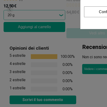
12,50 €
(4)
64,80 €
Conf
72,00 €
-10%
Aggiungi al carrello
Vedi altro
Recensio
Opinioni dei clienti
5 estrelle
100.00%
Non ci sono rec
4 estrelle
0.00%
Vedere i comment
3 estrelle
0.00%
2 estrelle
0.00%
1 estrelle
0.00%
Scrivi il tuo commento