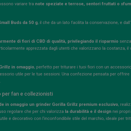
ssono variare tra
note speziate e terrose, sentori fruttati o sf
 Small Buds da 50 g
, il che da un lato facilita la conservazione, e dall
mente di fiori di CBD di qualità, privilegiando il risparmio
senza 
icolarmente apprezzata dagli utenti che valorizzano la costanza, il
 Grillz in omaggio
, perfetto per triturare i tuoi fiori con un accessor
essorio utile per le tue sessioni. Una confezione pensata per offrire
.
o per fan e collezionisti
e in omaggio un grinder Gorilla Grillz premium esclusivo
, reali
 uso regolare che per chi valorizza
la durabilità e il design
nei propri
ile e decorativo con l'inconfondibile stile del marchio, ideale per tritu