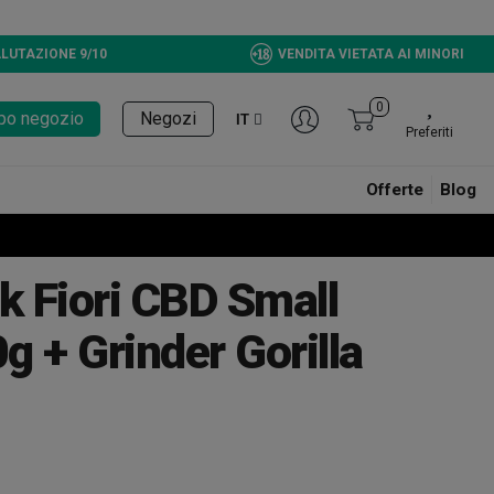
LUTAZIONE 9/10
VENDITA VIETATA AI MINORI
0
tupo negozio
Negozi
IT
Preferiti
Offerte
Blog
 Fiori CBD Small
 + Grinder Gorilla