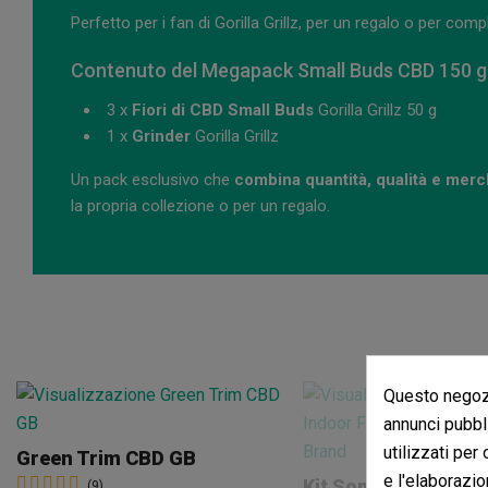
Perfetto per i fan di Gorilla Grillz, per un regalo o per com
Contenuto del Megapack Small Buds CBD 150 g + 
3 x
Fiori di CBD Small Buds
Gorilla Grillz 50 g
1 x
Grinder
Gorilla Grillz
Un pack esclusivo che
combina quantità, qualità e merch
la propria collezione o per un regalo.
Questo negozi
annunci pubbli
utilizzati per
Green Trim CBD GB
e l'elaborazio
Kit Sommelier Indo
(9)