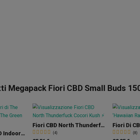
ti Megapack Fiori CBD Small Buds 150g 
Fiori CBD North Thunderfuck Cocori Kush
Fiori The Tree CBD Indoor 'Skywalker OG'
(4)
(8)