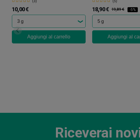
(3)
(5)
10,00 €
18,90 €
19,89 €
-5%
Aggiungi al carrello
Aggiungi al car
Riceverai nov