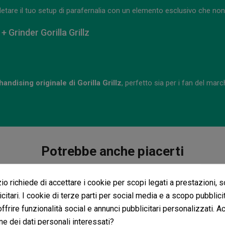
pletare il tuo setup di parafernalia con un elemento esclusivo che non 
Grinder Gorilla Grillz
andising originale di Gorilla Grillz
, perfetto sia per i fan del mar
Potrebbe anche piacerti
o richiede di accettare i cookie per scopi legati a prestazioni, 
citari. I cookie di terze parti per social media e a scopo pubblic
 offrire funzionalità social e annunci pubblicitari personalizzati. A
ne dei dati personali interessati?
or