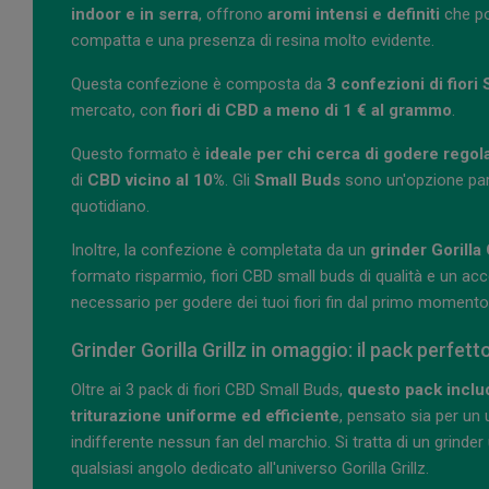
indoor e in serra
, offrono
aromi intensi e definiti
che po
compatta e una presenza di resina molto evidente.
Questa confezione è composta da
3 confezioni di fiori
mercato, con
fiori di CBD a meno di 1 € al grammo
.
Questo formato è
ideale per chi cerca di godere regolar
di
CBD vicino al 10%
. Gli
Small Buds
sono un'opzione part
quotidiano.
Inoltre, la confezione è completata da un
grinder Gorilla
formato risparmio, fiori CBD small buds di qualità e un acc
necessario per godere dei tuoi fiori fin dal primo momento
Grinder Gorilla Grillz in omaggio: il pack perfett
Oltre ai 3 pack di fiori CBD Small Buds,
questo pack includ
triturazione uniforme ed efficiente
, pensato sia per un
indifferente nessun fan del marchio. Si tratta di un grinder ut
qualsiasi angolo dedicato all'universo Gorilla Grillz.