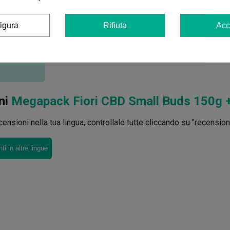
igura
Rifiuta
Acc
ni
Megapack Fiori CBD Small Buds 150g + G
ensioni nella tua lingua, controllale tutte cliccando su "recensioni 
i in altre lingue