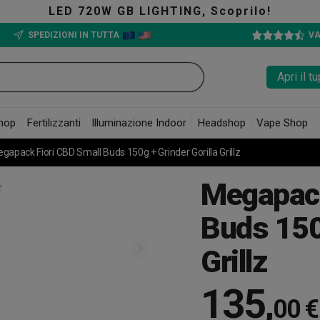
LED 720W GB LIGHTING, Scoprilo!
SPEDIZIONI IN TUTTA
VA
Apri il 
hop
Fertilizzanti
Illuminazione Indoor
Headshop
Vape Shop
gapack Fiori CBD Small Buds 150g + Grinder Gorilla Grillz
Megapack
Buds 150g
Grillz
135
,
00 €