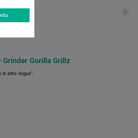
etta
rinder Gorilla Grillz
in altre lingue".