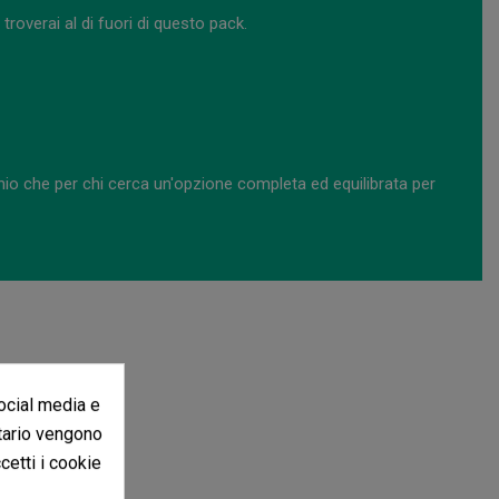
troverai al di fuori di questo pack.
chio che per chi cerca un'opzione completa ed equilibrata per
social media e
itario vengono
ccetti i cookie