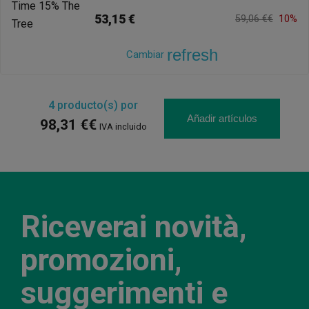
53,15 €
59,06 €€
10%
refresh
Cambiar
4
producto(s) por
Añadir artículos
98,31 €€
IVA incluido
Riceverai novità,
promozioni,
suggerimenti e