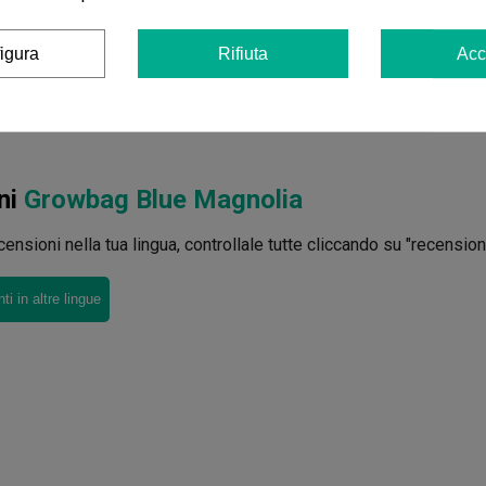
igura
Rifiuta
Acc
ni
Growbag Blue Magnolia
ensioni nella tua lingua, controllale tutte cliccando su "recensioni 
i in altre lingue