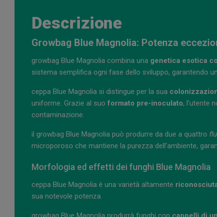
Descrizione
Growbag Blue Magnolia: Potenza eccezion
growbag Blue Magnolia combina una
genetica esotica co
sistema semplifica ogni fase dello sviluppo, garantendo un
ceppa Blue Magnolia si distingue per la sua
colonizzazion
uniforme. Grazie al suo
formato pre-inoculato
, l'utente 
contaminazione.
il growbag Blue Magnolia può produrre da due a quattro
fl
microporoso che mantiene la purezza dell'ambiente, garant
Morfologia ed effetti dei funghi Blue Magnolia
ceppa Blue Magnolia è una varietà altamente
riconosciuta
sua notevole potenza.
growbag Blue Magnolia produrrà funghi con
cappelli di 