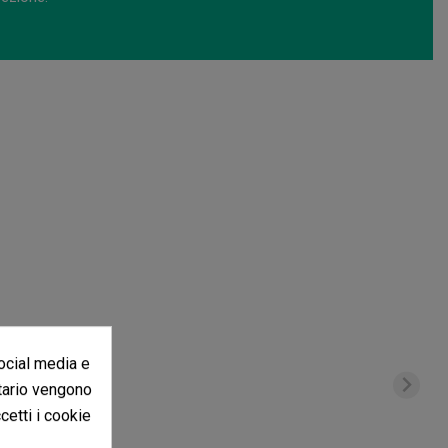
social media e
itario vengono
ccetti i cookie