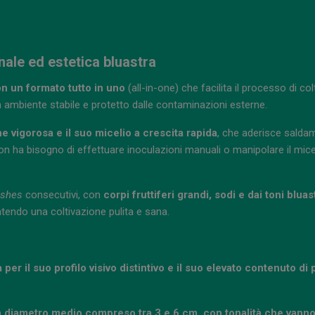
ale ed estetica bluastra
n un formato tutto in uno
(all-in-one) che facilita il processo di co
 ambiente stabile e protetto dalle contaminazioni esterne.
e vigorosa e il suo micelio a crescita rapida
, che aderisce salda
non ha bisogno di effettuare inoculazioni manuali o manipolare il micel
ushes
consecutivi, con
corpi fruttiferi grandi, sodi e dai toni bluas
endo una coltivazione pulita e sana.
 per il suo profilo visivo distintivo e il suo elevato contenuto di 
un diametro medio compreso tra 3 e 6 cm, con tonalità che vanno