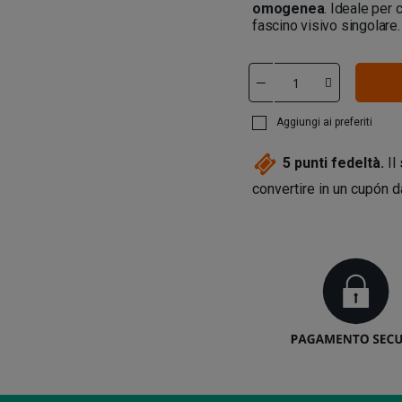
omogenea
. Ideale per 
fascino visivo singolare.
Aggiungi ai preferiti
5
punti fedeltà.
Il
convertire in un cupón 