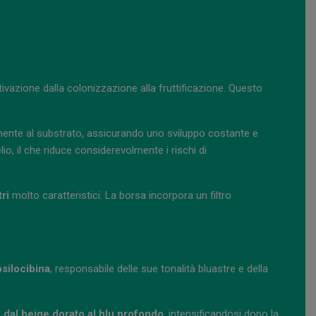
ltivazione dalla colonizzazione alla fruttificazione. Questo
mente al substrato, assicurando uno sviluppo costante e
io, il che riduce considerevolmente i rischi di
tri
molto caratteristici. La borsa incorpora un filtro
psilocibina
, responsabile delle sue tonalità bluastre e della
 dal beige dorato al blu profondo
, intensificandosi dopo la