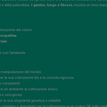
 della psilocibina. Il
gambo, lungo e fibroso
, mostra un tono bianc
turazione del colore.
rospettiva
.
riale
.
 con l'ambiente.
 manipolazione del micelio.
per la sua colorazione blu e la crescita vigorosa.
e consistenti.
ce un ambiente di coltivazione sicuro.
da e omogenea.
r la sua singolarità genetica e stabilità.
ni complete e dettagliate per la coltivazione in un codice QR sulla con