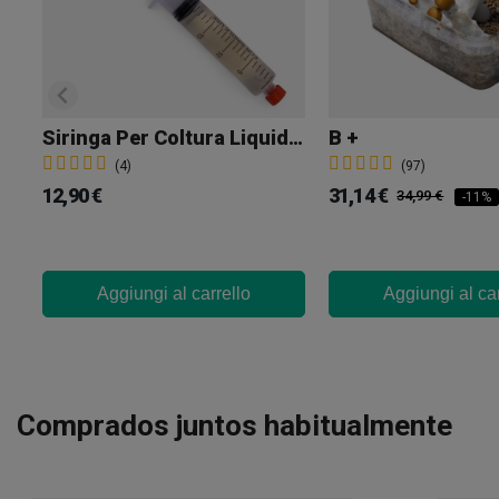
Siringa Per Coltura Liquida Jedi Mind Fuck
B +
(4)
(97)
12,90 €
31,14 €
34,99 €
-11%
Aggiungi al carrello
Aggiungi al car
Comprados juntos habitualmente