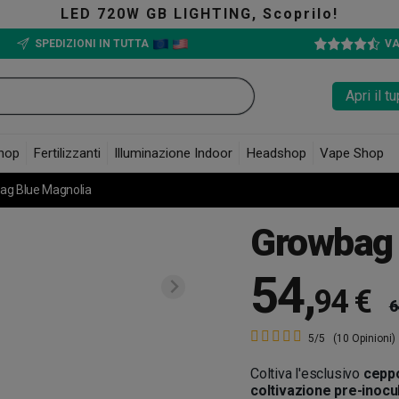
LIGHTING, Scoprilo!
SPEDIZIONI IN TUTTA
VA
Apri il 
hop
Fertilizzanti
Illuminazione Indoor
Headshop
Vape Shop
ag Blue Magnolia
Growbag 
54
,
94 €
6
5/5
(10 Opinioni)
Coltiva l'esclusivo
cepp
coltivazione pre-inocu