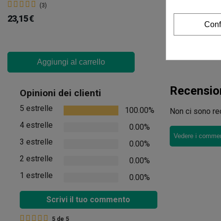
(3)
23,15 €
Conf
Aggiungi al carrello
Recensio
Opinioni dei clienti
5 estrelle
100.00%
Non ci sono rec
4 estrelle
0.00%
Vedere i comment
3 estrelle
0.00%
2 estrelle
0.00%
1 estrelle
0.00%
Scrivi il tuo commento
5
de
5