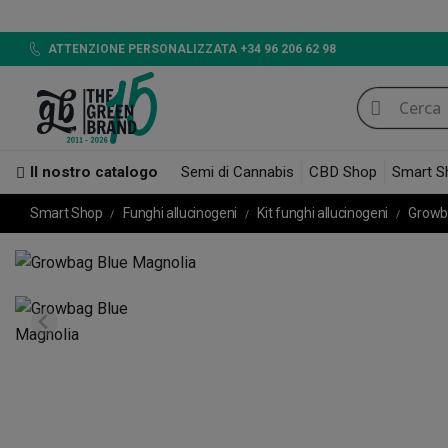
LED 720W GB 
ATTENZIONE PERSONALIZZATA +34 96 206 62 98
Il nostro catalogo
Semi di Cannabis
CBD Shop
Smart S
Smart Shop
Funghi allucinogeni
Kit funghi allucinogeni
Growb