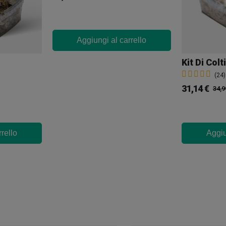
Aggiungi al carrello
(24)
31,14 €
34,9
rello
Aggiu