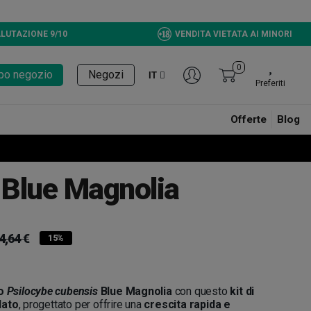
LUTAZIONE 9/10
VENDITA VIETATA AI MINORI
0
tupo negozio
Negozi
IT
Preferiti
Offerte
Blog
Blue Magnolia
4,64 €
15%
o
Psilocybe cubensis
Blue Magnolia
con questo
kit di
lato
, progettato per offrire una
crescita rapida e