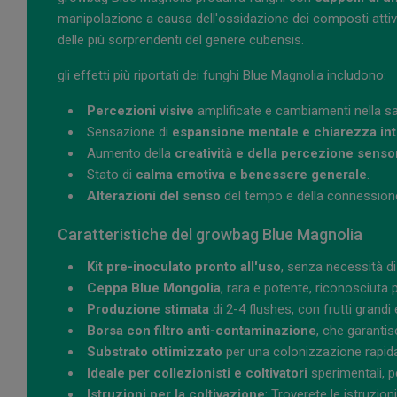
manipolazione a causa dell'ossidazione dei composti attivi e
delle più sorprendenti del genere cubensis.
gli effetti più riportati dei funghi Blue Magnolia includono:
Percezioni visive
amplificate e cambiamenti nella sa
Sensazione di
espansione mentale e chiarezza int
Aumento della
creatività e della percezione senso
Stato di
calma emotiva e benessere generale
.
Alterazioni del senso
del tempo e della connessione
Caratteristiche del growbag Blue Magnolia
Kit pre-inoculato pronto all'uso
, senza necessità di
Ceppa Blue Mongolia
, rara e potente, riconosciuta 
Produzione stimata
di 2-4 flushes, con frutti grandi 
Borsa con filtro anti-contaminazione
, che garantis
Substrato ottimizzato
per una colonizzazione rapi
Ideale per collezionisti e coltivatori
sperimentali, pe
Istruzioni per la coltivazione
: Troverete le istruzio