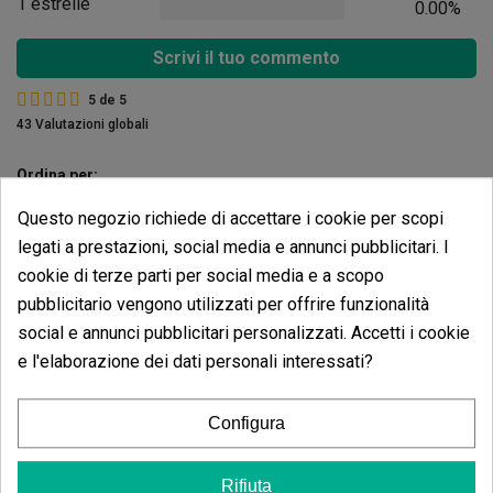
1 estrelle
0.00%
Scrivi il tuo commento
5
de
5
43 Valutazioni globali
Ordina per:
Questo negozio richiede di accettare i cookie per scopi
legati a prestazioni, social media e annunci pubblicitari. I
Recensioni
Strisce adesive gialle
cookie di terze parti per social media e a scopo
cattura insetti 10 und.
pubblicitario vengono utilizzati per offrire funzionalità
social e annunci pubblicitari personalizzati. Accetti i cookie
Non ci sono recensioni nella tua lingua, controllale tutte
e l'elaborazione dei dati personali interessati?
cliccando su "recensioni in altre lingue".
Configura
Vedere i commenti in altre lingue
Rifiuta