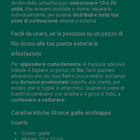
destra dello schermo puoi
selezionare 10 o 20
unità,
che arrivano incollate e dovrai separarle
individualmente, per poterle
distribuire nella tua
zona di coltivazione
interna o esterna.
Facili da usare, se le posizioni su un pezzo di
filo vicino alle tue piante eviterai le
infestazioni
Per
appendere comodamente
le trappole adesive,
l'ideale è tagliare un pezzo di
filo
, farlo passare
attraverso uno dei suoi
fori
e posizionarlo lasciando
una
distanza prudenziale
rispetto alle piante, per
evitare che le foglie si attacchino. Quando è piena di
insetti la cambiamo con un'altra e il gioco è fatto, a
continuare a catturare.
Caratteristiche Strisce gialle acchiappa
Insetti:
Colore: giallo
Misure: 20 x 10 cm