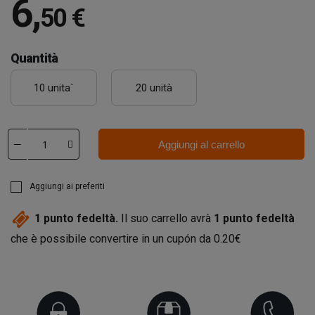
6
,
50 €
Quantità
10 unita`
20 unità
Aggiungi al carrello
Aggiungi ai preferiti
1
punto fedeltà.
Il suo carrello avrà
1
punto fedeltà
che è possibile convertire in un cupón da
0.20€