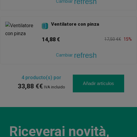
refresh
Cambiar
Ventilatore con pinza

14,88 €
17,50 €€
15%
refresh
Cambiar
4
producto(s) por
Añadir artículos
33,88 €€
IVA incluido
Riceverai novità,