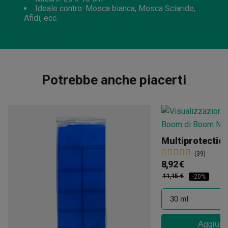
Ideale contro: Mosca bianca, Mosca Sciaride,
Afidi, ecc.
Potrebbe anche piacerti
Multiprotecti
(39)
8,92 €
11,15 €
-20%
Aggiungi