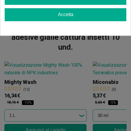
Accetta
Stessa categoria prodotti Strisce
adesive gialle cattura insetti 10
und.
Mighty Wash
Miconabis
(12)
(5)
16,34 €
5,37 €
18,15 €
5,65 €
-10%
-5%
Aggiungi al carrello
Aggiungi