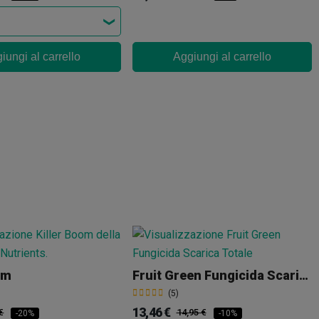
iungi al carrello
Aggiungi al carrello
om
Fruit Green Fungicida Scarica Totale
(5)
13,46 €
€
14,95 €
-20%
-10%