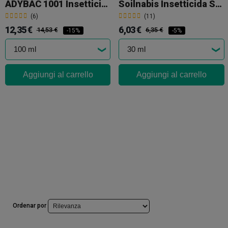
ADYBAC 1001 Insetticida Scarica Totale
Soilnabis Insetticida Suolo
(6)
(11)
12,35 €
6,03 €
14,53 €
6,35 €
-15%
-5%
Aggiungi al carrello
Aggiungi al carrello
Ordenar por