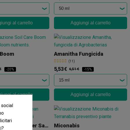
iungi al carrello
Aggiungi al carrello
e Boom
Amanitha Fungicida
(11)
5,53 €
€
6,51 €
-20%
-15%
iungi al carrello
Aggiungi al carrello
 social
po
icitari
EnviroClean Pulitore Per Sale Di Coltivazione
Miconabis
i?