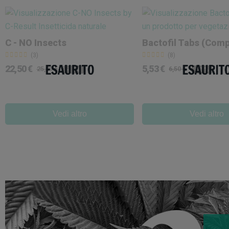
C - NO Insects
Bactofil Tabs (Com
(3)
(8)
22,50 €
5,53 €
25,00 €
6,50 €
-10%
-15%
Vedi altro
Vedi altro