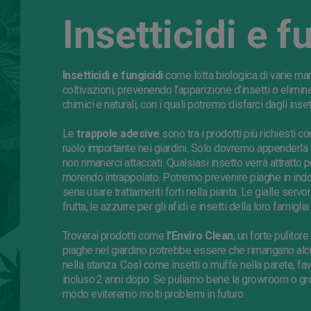
Insetticidi e f
Insetticidi e fungicidi
come lotta biologica di varie mar
coltivazioni, prevenendo l’apparizione
d'insetti
o elimina
chimici e naturali, con i quali potremo disfarci dagli inset
Le
trappole adesive
sono tra i prodotti più richiesti con
ruolo importante nei giardini. Solo dovremo appenderla 
non rimanerci attaccati. Qualsiasi insetto
verrà
attratto p
morendo intrappolato. Potremo prevenire piaghe in ind
sena usare trattamenti forti nella pianta. Le gialle servo
frutta, le azzurre per gli afidi e
insetti
della loro famiglia.
Troverai prodotti come
l’
Enviro
Clean
, un forte pulito
piaghe nel giardino potrebbe essere che rimangano alcuni
nella stanza. Così come insetti o muffe nella parete, fa
incluso
2
anni dopo.
Se
puliamo bene la growroom o g
modo eviteremo molti problemi in futuro.