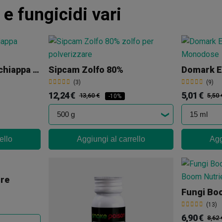
 e fungicidi vari
Striscie Azzurre Acchiappa Insetti 10 Und.
Sipcam Zolfo 80%
(3)
(9)
12,24 €
5,01 €
13,60 €
5,50 
-10%
ello
Aggiungi al carrello
Agg
ore
Fungi Bo
(13)
6,90 €
8,62 