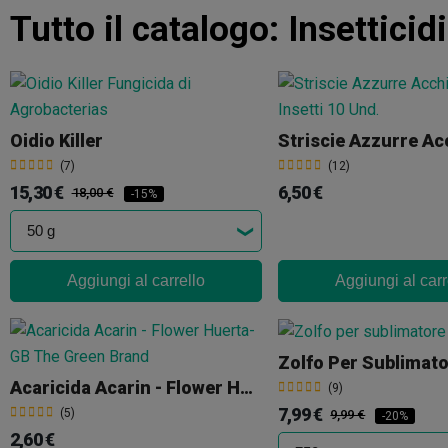
Tutto il catalogo:
Insetticidi
Oidio Killer
(7)
(12)
15,30 €
6,50 €
18,00 €
-15%
Aggiungi al carrello
Aggiungi al carr
Zolfo Per Sublimat
Acaricida Acarin - Flower Huerta
(9)
7,99 €
(5)
9,99 €
-20%
2,60 €