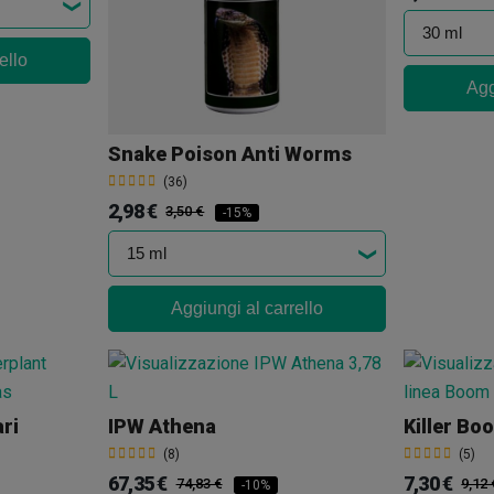
ello
Agg
Snake Poison Anti Worms
(36)
2,98 €
3,50 €
-15%
Aggiungi al carrello
ri
IPW Athena
Killer Bo
(8)
(5)
67,35 €
7,30 €
74,83 €
9,12 
-10%