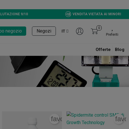
reen Bucket CBD, Ora disponibili!
LUTAZIONE 9/10
VENDITA VIETATA AI MINORI
0
tupo negozio
Negozi
IT
Preferiti
Offerte
Blog
rite_border
favorite_border
favo