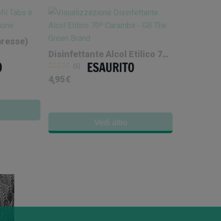
presse)
Disinfettante Alcol Etilico 70º Caramba
(5)
4,95 €
Vedi altro