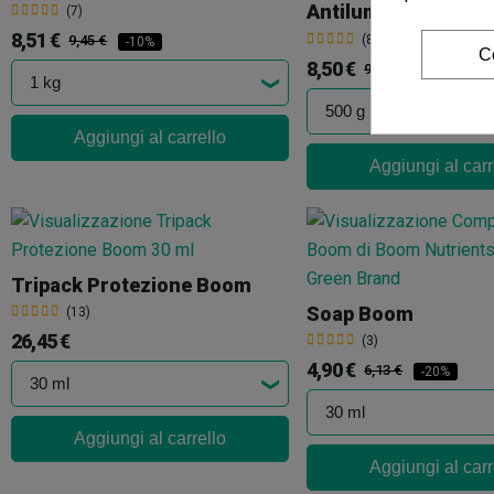
(7)
8,51 €
9,45 €
(8)
-10%
C
8,50 €
9,44 €
-10%
Aggiungi al carrello
Aggiungi al carr
Tripack Protezione Boom
Soap Boom
(13)
26,45 €
(3)
4,90 €
6,13 €
-20%
Aggiungi al carrello
Aggiungi al carr