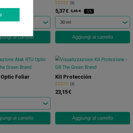
(5)
5,37 €
88 €
5,65 €
-10%
-5%
a
iungi al carrello
Aggiungi al carrello
Optic Foliar
Kit Protección
(3)
23,15 €
iungi al carrello
Aggiungi al carrello