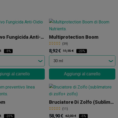
Domark Evo Fungicida Anti-Oidio
Multiprotection Boom
(39)
8,92 €
€
11,15 €
-9%
-20%
iungi al carrello
Aggiungi al carrello
om
Bruciatore Di Zolfo (sublimatore Di Zolfo+ Zolfo)
(11)
58,90 €
€
62,00 €
-20%
-5%