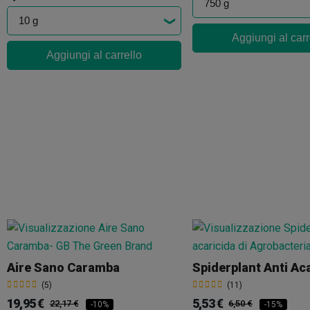
Aggiungi al carr
Aggiungi al carrello
Aire Sano Caramba
Spiderplant Anti Aca
(5)
(11)
19,95 €
5,53 €
22,17 €
6,50 €
-10%
-15%