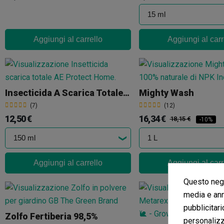
Aggiungi al carrello
Aggiungi al carr
Insecticida A Scarica Totale AE
Mighty Wash
(7)
(12)
12,50 €
16,34 €
18,15 €
-10%
Aggiungi al carrello
Aggiungi al carr
Questo nego
media e ann
pubblicitari
Zolfo Fertiberia 98,5%
personalizza