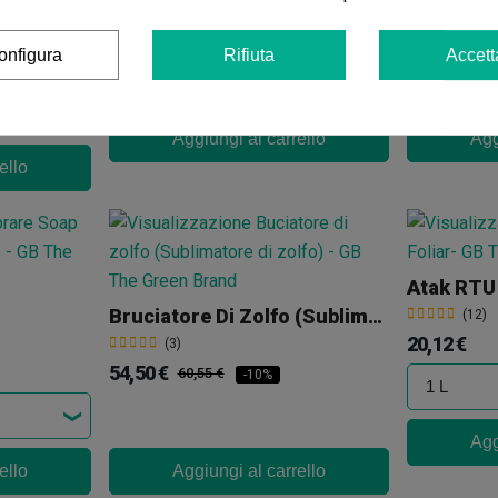
Antilumache Metarex M Compo
(6)
(24)
8,98 €
14,29 €
9,98 €
15,
-10%
onfigura
Rifiuta
Accett
Aggiungi al carrello
Agg
ello
Atak RTU 
Bruciatore Di Zolfo (sublimatore Di Zolfo)
(12)
20,12 €
(3)
54,50 €
60,55 €
-10%
Agg
ello
Aggiungi al carrello