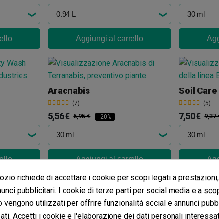
ello
Aggiungi al carrello
Agg
Aracnabis
Soil Car
(7)
(5)
5,56 €
7,50 €
6,95 €
9,37 
-20%
ello
Aggiungi al carrello
Agg
zio richiede di accettare i cookie per scopi legati a prestazioni,
unci pubblicitari. I cookie di terze parti per social media e a sco
o vengono utilizzati per offrire funzionalità social e annunci pubbl
Bomba Insetticida A Scarica Totale
ti. Accetti i cookie e l'elaborazione dei dati personali interessat