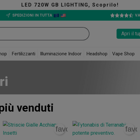
Scoprilo!
The G
SPEDIZIONI IN TUTTA
VA
Apri il 
hop
Fertilizzanti
Illuminazione Indoor
Headshop
Vape Shop
ri
più venduti
rite_border
favorite_border
favo