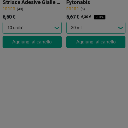
Strisce Adesive Gialle Cattura Insetti 10 Und.
Fytonabis
(43)
(5)
6,50 €
5,67 €
6,30 €
-10%
Aggiungi al carrello
Aggiungi al carrello