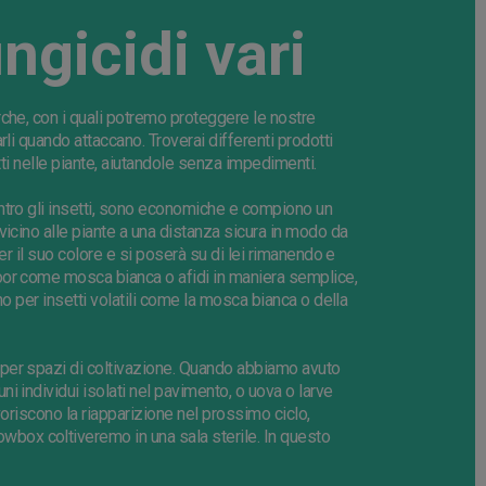
ungicidi vari
che, con i quali potremo proteggere le nostre
rli quando attaccano. Troverai differenti prodotti
ti nelle
piante
, aiutandole senza impedimenti.
tro gli insetti,
sono
economiche e compiono un
vicino alle piante a una distanza sicura in modo da
er il suo colore e si poserà su di lei rimanendo e
oor come mosca bianca o afidi in maniera semplice,
no per insetti volatili come la mosca bianca o della
re per spazi di coltivazione. Quando abbiamo avuto
 individui isolati nel pavimento, o uova o larve
voriscono la riapparizione nel prossimo ciclo,
rowbox coltiveremo
in una sala sterile. In questo