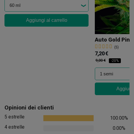
Aggiungi al carrello
Auto Gold Pine
(5)
7,20 €
9,00 €
-20%
Aggiungi
Opinioni dei clienti
5 estrelle
100.00%
4 estrelle
0.00%