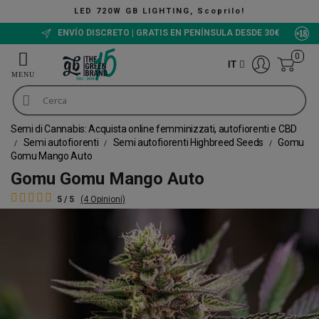
HTING, Scoprilo!
ENVÍO DISCRETO | GRATIS EN PENÍNSULA DESDE 30€
0
IT
Semi di Cannabis: Acquista online femminizzati, autofiorenti e CBD
Semi autofiorenti
Semi autofiorenti Highbreed Seeds
Gomu
Gomu Mango Auto
Gomu Gomu Mango Auto
5 / 5
(4 Opinioni)