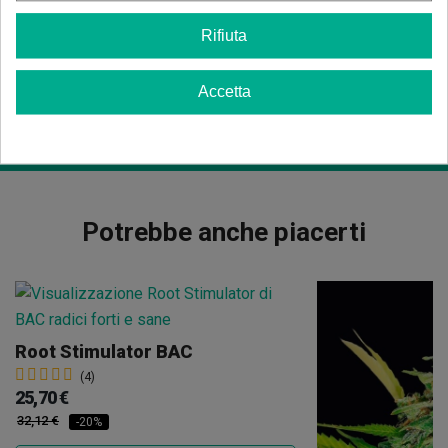
un'
architettura vegetale considerevole
, con
ramificazioni robuste capaci di sostenere la sua
Rifiuta
generosa produzione floreale. Il suo profilo aromatico
aumenta progressivamente la sua intensità durante la
fase di fioritura,
ottenendo 40 g/pianta in 8
Accetta
settimane
.
Potrebbe anche piacerti
Root Stimulator BAC
(4)
25,70 €
32,12 €
-20%