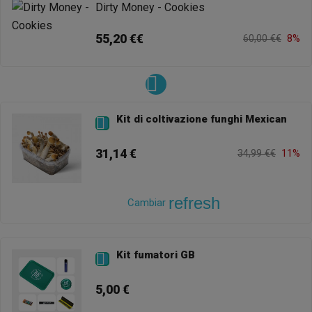
Dirty Money - Cookies
55,20 €€
60,00 €€
8%
Kit di coltivazione funghi Mexican

31,14 €
34,99 €€
11%
refresh
Cambiar
Kit fumatori GB

5,00 €