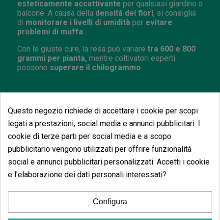
esteticamente accattivante
per qualsiasi giardino o
balcone. A causa della
densità dei fiori
, si consiglia
di
monitorare i livelli di umidità
per
evitare
problemi di muffa
.
Con le giuste cure, la resa può variare
tra 600 e 800
grammi per pianta,
mentre coltivatori esperti
possono
superare il chilogrammo
.
Questo negozio richiede di accettare i cookie per scopi
legati a prestazioni, social media e annunci pubblicitari. I
Potrebbe anche piacerti
cookie di terze parti per social media e a scopo
pubblicitario vengono utilizzati per offrire funzionalità
social e annunci pubblicitari personalizzati. Accetti i cookie
e l'elaborazione dei dati personali interessati?
Wet Wet - Cook
(5)
Configura
55,20 €
60,00 €