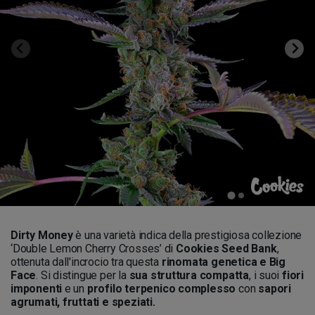
Dirty Money
è una varietà indica della prestigiosa collezione
‘Double Lemon Cherry Crosses’ di
Cookies Seed
Bank
,
ottenuta dall'incrocio tra questa
rinomata genetica e Big
Face
. Si distingue per la
sua struttura compatta
, i suoi
fiori
imponenti
e un
profilo terpenico complesso
con
sapori
agrumati, fruttati e speziati.