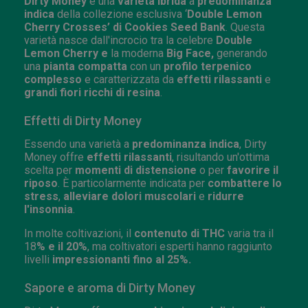
Dirty Money
è una
varietà ibrida
a
predominanza
indica
della collezione esclusiva ‘
Double Lemon
Cherry Crosses’ di Cookies Seed Bank
. Questa
varietà nasce dall'incrocio tra la celebre
Double
Lemon Cherry e
la moderna
Big Face,
generando
una
pianta compatta
con un
profilo terpenico
complesso
e caratterizzata da
effetti rilassanti
e
grandi fiori ricchi di resina
.
Effetti di Dirty Money
Essendo una varietà a
predominanza indica
, Dirty
Money offre
effetti rilassanti
, risultando un'ottima
scelta per
momenti di distensione
o per
favorire il
riposo
. È particolarmente indicata per
combattere lo
stress
,
alleviare dolori muscolari
e
ridurre
l'insonnia
.
In molte coltivazioni, il
contenuto di THC
varia tra il
18
% e il 20%
, ma coltivatori esperti hanno raggiunto
livelli
impressionanti fino al 25%.
Sapore e aroma di Dirty Money