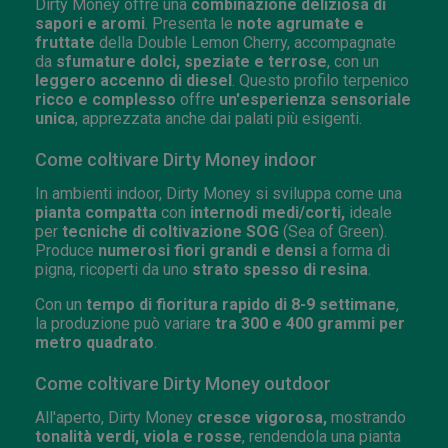
Dirty Money offre una
combinazione deliziosa di
sapori e aromi
. Presenta le
note agrumate e
fruttate
della Double Lemon Cherry, accompagnate
da
sfumature dolci, speziate e terrose
, con un
leggero accenno di diesel
. Questo profilo terpenico
ricco e complesso
offre
un'esperienza sensoriale
unica
, apprezzata anche dai palati più esigenti.
Come coltivare Dirty Money indoor
In ambienti indoor, Dirty Money si sviluppa come una
pianta compatta
con
internodi medi/corti,
ideale
per
tecniche di coltivazione SOG
(Sea of Green).
Produce
numerosi fiori grandi e densi
a forma di
pigna, ricoperti da uno
strato spesso di resina
.
Con un
tempo di fioritura rapido di 8-9 settimane
,
la produzione può variare
tra 300 e 400 grammi per
metro quadrato
.
Come coltivare Dirty Money outdoor
All'aperto, Dirty Money
cresce vigorosa,
mostrando
tonalità verdi, viola e rosse
, rendendola una pianta