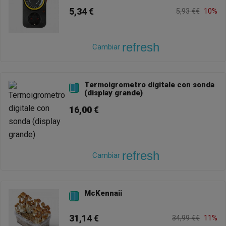
5,34 €
5,93 €€
10%
refresh
Cambiar
Termoigrometro digitale con sonda

(display grande)
16,00 €
refresh
Cambiar
McKennaii

31,14 €
34,99 €€
11%