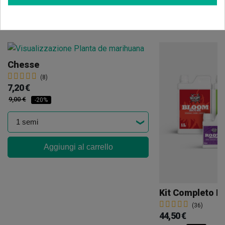
Potrebbe anche piacerti
Chesse
(8)
7,20 €
9,00 €
-20%
Aggiungi al carrello
Kit Completo B
(36)
44,50 €