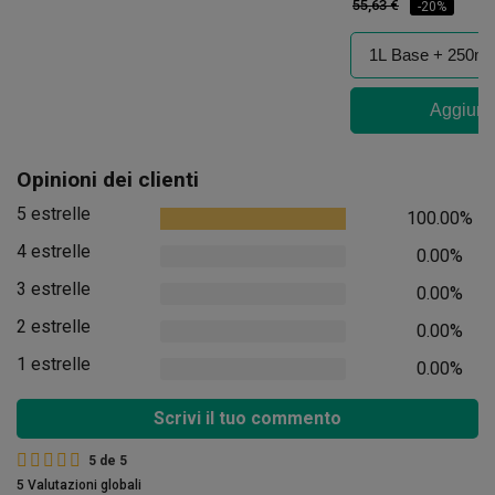
55,63 €
-20%
Aggiungi
Opinioni dei clienti
5 estrelle
100.00%
4 estrelle
0.00%
3 estrelle
0.00%
2 estrelle
0.00%
1 estrelle
0.00%
Scrivi il tuo commento
5
de
5
5 Valutazioni globali