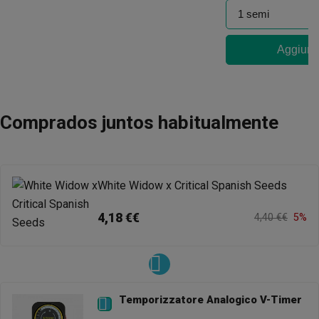
Aggiungi
Comprados juntos habitualmente
White Widow x Critical Spanish Seeds
4,18 €€
4,40 €€
5%
Temporizzatore Analogico V-Timer
