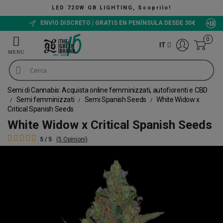
NG, Scoprilo!
The Green Bucket C
ENVÍO DISCRETO | GRATIS EN PENÍNSULA DESDE 30€
0
IT
Semi di Cannabis: Acquista online femminizzati, autofiorenti e CBD
Semi femminizzati
Semi Spanish Seeds
White Widow x
Critical Spanish Seeds
White Widow x Critical Spanish Seeds
5 / 5
(5 Opinioni)