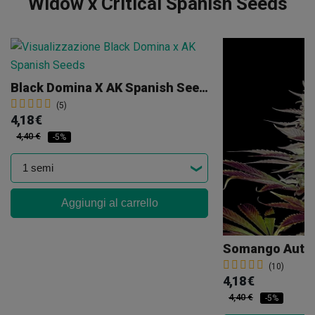
Widow x Critical Spanish Seeds
Black Domina X AK Spanish Seeds
(5)
4,18 €
4,40 €
-5%
Aggiungi al carrello
Somango Auto 
(10)
4,18 €
4,40 €
-5%