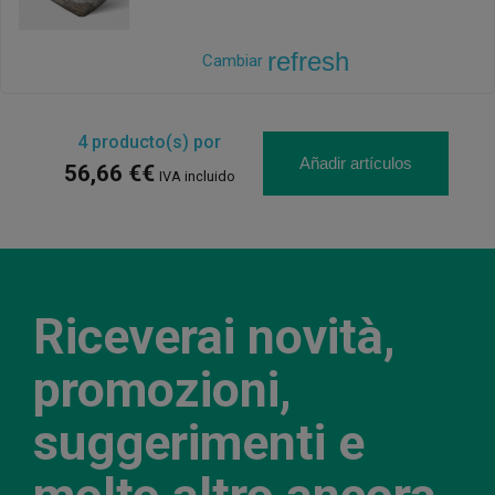
refresh
Cambiar
4
producto(s) por
Añadir artículos
56,66 €€
IVA incluido
Riceverai novità,
promozioni,
suggerimenti e