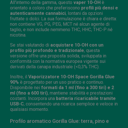
All'interno della gamma, questo
vaper 10-OH
è
orientato a coloro che preferiscono
profili più densi e
autenticamente cannabici
, lontani da opzioni
fruttate o dolci. La sua formulazione è chiara e diretta:
non contiene VG, PG, PEG, MCT né alcun agente di
taglio, e non include nemmeno THC, HHC, THC-P né
nicotina.
Se stai valutando di
acquistare 10-OH con un
profilo più profondo e tradizionale
, questa
versione offre una proposta solida, sviluppata in
conformità con la normativa europea vigente sui
derivati della canapa industriale (<0,3% THC).
Inoltre, il
Vaporizzatore 10-OH Space Gorilla Glue
90%
è progettato per un uso pratico e continuo.
Disponibile nei
formati da 1 ml (fino a 300 tiri) e 2
ml (fino a 600 tiri)
, mantiene stabilità e prestazioni
costanti. Incorpora una
batteria ricaricabile tramite
USB-C
, consentendo una ricarica semplice e veloce in
qualsiasi momento.
Profilo aromatico Gorilla Glue: terra, pino e