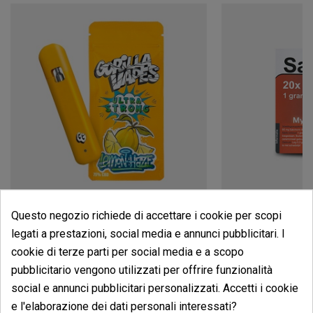
Gorilla Vape CBD 75% Gorilla Grillz 'Lemon Haze'
Questo negozio richiede di accettare i cookie per scopi
(4)
(5)
legati a prestazioni, social media e annunci pubblicitari. I
24,90 €
18,00 €
cookie di terze parti per social media e a scopo
pubblicitario vengono utilizzati per offrire funzionalità
social e annunci pubblicitari personalizzati. Accetti i cookie
e l'elaborazione dei dati personali interessati?