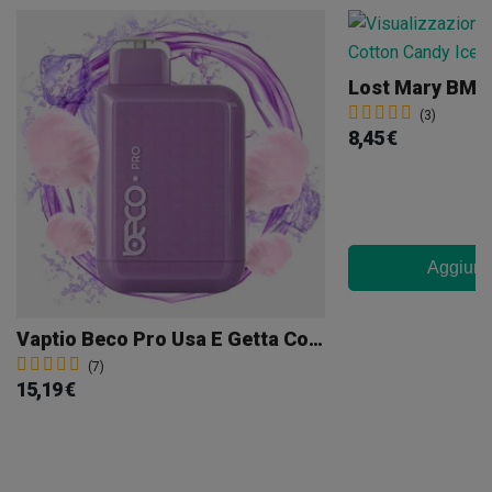
(3)
8,45 €
Aggiungi
Vaptio Beco Pro Usa E Getta Cotton Candy
(7)
15,19 €