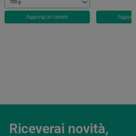
Aggiungi al carrello
Aggiungi
Riceverai novità,