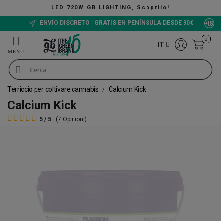
LED 720W GB LIGHTING, Scoprilo!
ENVÍO DISCRETO | GRATIS EN PENÍNSULA DESDE 30€
0
IT
Terriccio per coltivare cannabis
Calcium Kick
Calcium Kick
5 / 5
(7 Opinioni)