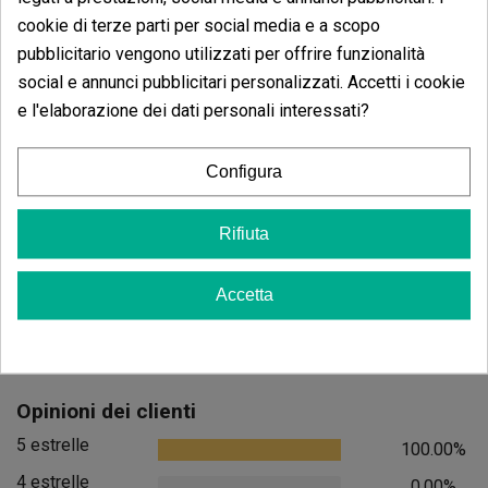
cookie di terze parti per social media e a scopo
pubblicitario vengono utilizzati per offrire funzionalità
social e annunci pubblicitari personalizzati. Accetti i cookie
e l'elaborazione dei dati personali interessati?
Candy Tripack
Oreoz
Configura
(141)
(30)
13,60 €
7,20 €
Rifiuta
17,00 €
9,00 €
-20%
-20%
Accetta
Aggiungi al carrello
Aggiungi
Opinioni dei clienti
5 estrelle
100.00%
4 estrelle
0.00%