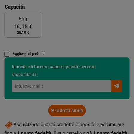
Capacità
5 kg
16,15 €
20,19 €
Aggiungi ai preferiti
Iscriviti e ti faremo sapere quando avremo
disponibilità.
Prodotti simili
Acquistando questo prodotto è possibile accumulare
fino a
1
punto fedeltà
. Il suo carrello avrà
1
punto fedeltà