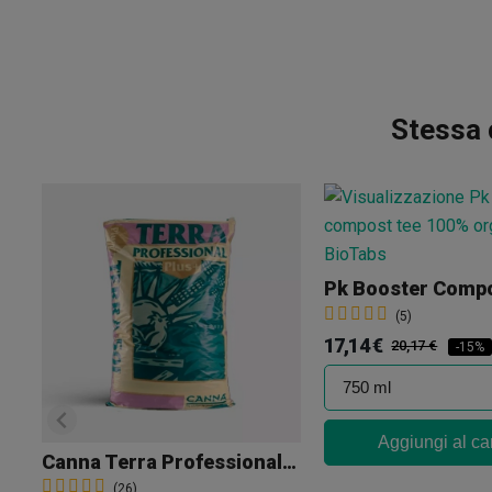
Stessa 
Pk Booster Comp
(5)
17,14 €
20,17 €
-15%
Aggiungi al car
Canna Terra Professional Plus 50L
(26)