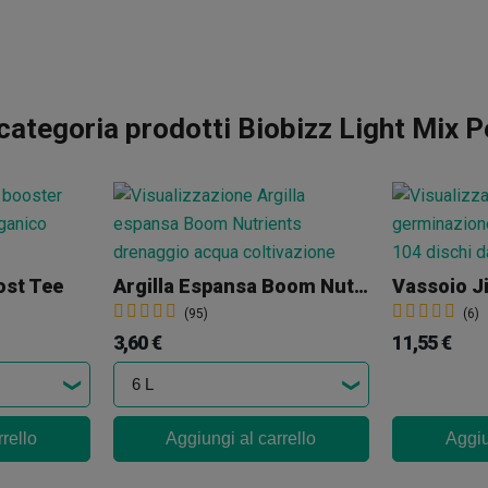
categoria prodotti Biobizz Light Mix P
ost Tee
Argilla Espansa Boom Nutrients
(95)
(6)
3,60 €
11,55 €
rello
Aggiungi al carrello
Aggiu