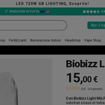
LED 720W GB LIGHTING, Scoprilo!
SPEDIZIONI IN TUTTA
VA
Apri il 
hop
Fertilizzanti
Illuminazione Indoor
Headshop
Vape Shop
Biobizz L
15
,
00 €
5/5
(4 Opinioni)
Con Biobizz Light Mix 
substrati a base di torb