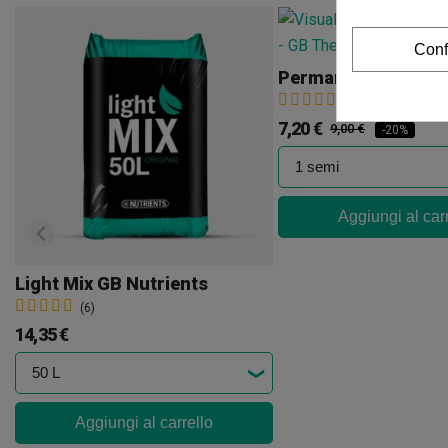
Conf
Permanent Maker
(8)
7,20 €
9,00 €
-20%
Aggiungi al car
Light Mix GB Nutrients
(6)
14,35 €
Aggiungi al carrello