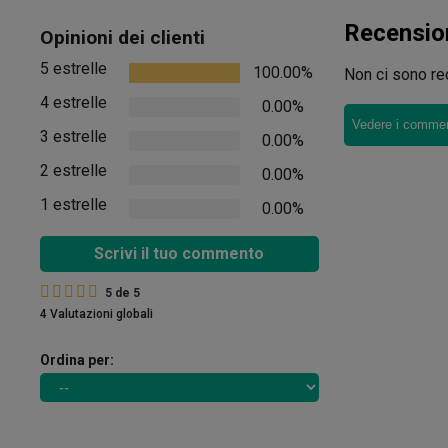
Recensio
Opinioni dei clienti
5 estrelle
100.00%
Non ci sono rec
4 estrelle
0.00%
Vedere i comment
3 estrelle
0.00%
2 estrelle
0.00%
1 estrelle
0.00%
Scrivi il tuo commento
5
de
5
4 Valutazioni globali
Ordina per: