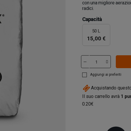
con una migliore aerazio
radici.
Capacità
50 L
15,00 €
Aggiungi ai preferiti
Acquistando questo
Il suo carrello avrà
1
pun
0.20€