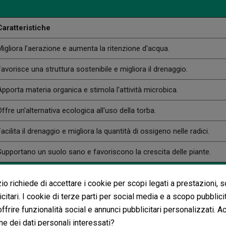
Caratteristiche
Migliora l’aerazione e aumenta la ritenzione d'acqua.
Favorisce una struttura sostenibile e migliora il drenaggio.
Apporta materia organica e stimola l'attività microbica.
Offre un'alternativa ecologica all'uso della torba.
Facilita il drenaggio e migliora la quantità di ossigeno nelle radici.
Supportano un suolo sano e favoriscono la crescita delle piante.
o richiede di accettare i cookie per scopi legati a prestazioni, 
citari. I cookie di terze parti per social media e a scopo pubblic
Potrebbe anche piacerti
 offrire funzionalità social e annunci pubblicitari personalizzati. A
ne dei dati personali interessati?