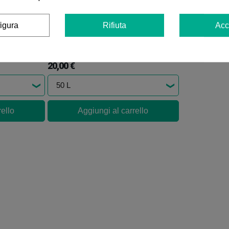
igura
Rifiuta
Acc
Biobizz All Mix Senza Torba
(4)
20,00 €
rello
Aggiungi al carrello