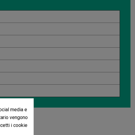
social media e
itario vengono
ccetti i cookie