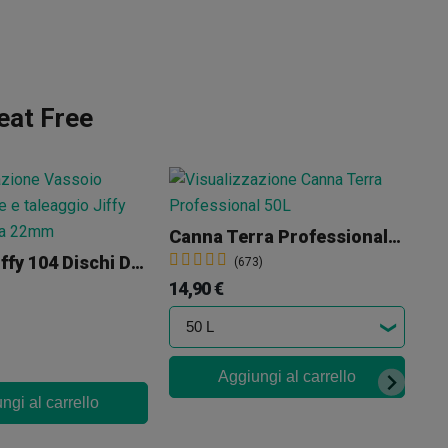
eat Free
Canna Terra Professional 50L
Vassoio Jiffy 104 Dischi Da 22mm
(673)
14,90 €
Aggiungi al carrello
ngi al carrello
To