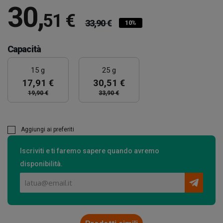
30
,
51 €
33,90 €
10%
Capacità
15 g
25 g
17,91 €
30,51 €
19,90 €
33,90 €
Aggiungi ai preferiti
Iscriviti e ti faremo sapere quando avremo
disponibilità.