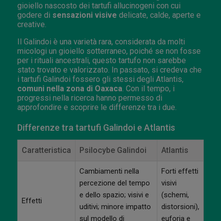
gioiello nascosto dei tartufi allucinogeni con cui
godere di
sensazioni visive
delicate, calde, aperte e
creative.
Il Galindoi è una varietà rara, considerata da molti
micologi un gioiello sotterraneo, poiché se non fosse
per i rituali ancestrali, questo tartufo non sarebbe
stato trovato e valorizzato. In passato, si credeva che
i tartufi Galindoi fossero gli stessi degli Atlantis,
comuni nella zona di Oaxaca
. Con il tempo, i
progressi nella ricerca hanno permesso di
approfondire e scoprire le differenze tra i due.
Differenze tra tartufi Galindoi e Atlantis
Caratteristica
Psilocybe Galindoi
Atlantis
Cambiamenti nella
Forti effetti
percezione del tempo
visivi
e dello spazio; visivi e
(schemi,
Effetti
uditivi; minore impatto
distorsioni),
sul modello di
euforia e