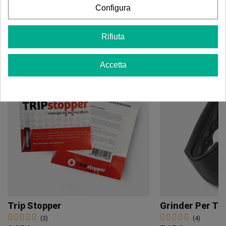
Configura
Potrebbe anche piacerti
Rifiuta
Accetta
Trip Stopper
Grinder Per Tar
(3)
(4)