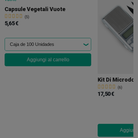
Capsule Vegetali Vuote
(5)
5,65 €
Aggiungi al carrello
Kit Di Microdo
(6)
17,50 €
Aggiungi