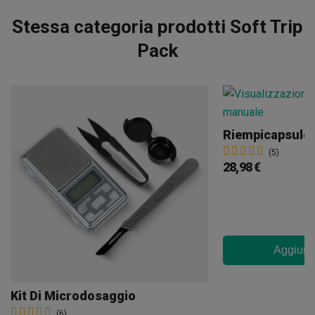
Stessa categoria prodotti Soft Trip
Pack
Riempicapsule
(5)
28,98 €
Aggiungi
Kit Di Microdosaggio
(6)