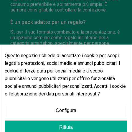
consumo preferibile è solitamente più ampia. È
sempre consigliabile controllare la confezione.
È un pack adatto per un regalo?
Sì, per il suo formato combinato e la presentazione, è
un'opzione comune come regalo all'interno della
categoria smartshop, specialmente per persone
interessate a prodotti di collezione micologica.
Questo negozio richiede di accettare i cookie per scopi
legati a prestazioni, social media e annunci pubblicitari. I
cookie di terze parti per social media e a scopo
Opinioni dei clienti
pubblicitario vengono utilizzati per offrire funzionalità
5 estrelle
100.00%
social e annunci pubblicitari personalizzati. Accetti i cookie
e l'elaborazione dei dati personali interessati?
4 estrelle
0.00%
3 estrelle
0.00%
Configura
2 estrelle
0.00%
1 estrelle
0.00%
Rifiuta