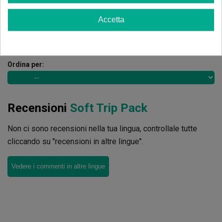
Scrivi il tuo commento
Accetta
5
de
5
20 Valutazioni globali
Ordina per:
Recensioni
Soft Trip Pack
Non ci sono recensioni nella tua lingua, controllale tutte
cliccando su "recensioni in altre lingue".
Vedere i commenti in altre lingue