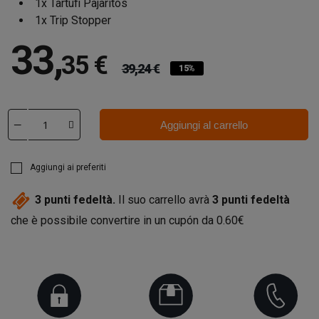
1x Tartufi Pajaritos
1x Trip Stopper
33
,
35 €
39,24 €
15%
Aggiungi al carrello
Aggiungi ai preferiti
3
punti fedeltà.
Il suo carrello avrà
3
punti fedeltà
che è possibile convertire in un cupón da
0.60€