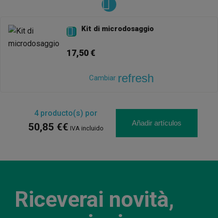
Kit di microdosaggio

17,50 €
refresh
Cambiar
4
producto(s) por
Añadir artículos
50,85 €€
IVA incluido
Riceverai novità,