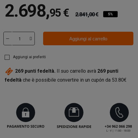
2.698
,
95 €
2.841,00 €
5%
Aggiungi al carrello
Aggiungi ai preferiti
269
punti fedeltà.
Il suo carrello avrà
269
punti
fedeltà
che è possibile convertire in un cupón da
53.80€