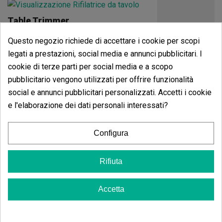
Table Trimmer
(22)
Questo negozio richiede di accettare i cookie per scopi
194,35 €
legati a prestazioni, social media e annunci pubblicitari. I
cookie di terze parti per social media e a scopo
pubblicitario vengono utilizzati per offrire funzionalità
social e annunci pubblicitari personalizzati. Accetti i cookie
Aggiungi al carrello
e l'elaborazione dei dati personali interessati?
Configura
Trimmer Vorte
(5)
Rifiuta
395,28 €
494,10 €
-20%
Accetta