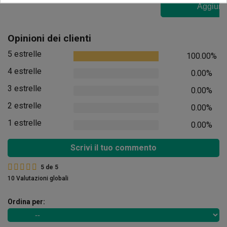
Aggiungi
Opinioni dei clienti
5 estrelle
100.00%
4 estrelle
0.00%
3 estrelle
0.00%
2 estrelle
0.00%
1 estrelle
0.00%
Scrivi il tuo commento
5
de
5
10 Valutazioni globali
Ordina per: