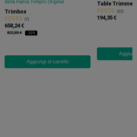
Table Trimmer
Trimbox
(22)
194,35 €
(7)
658,24 €
822,80 €
-20%
Aggiungi
Aggiungi al carrello