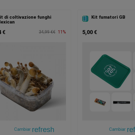
it di coltivazione funghi
Kit fumatori GB

exican
4 €
5,00 €
34,99 €€
11%
refresh
re
Cambiar
Cambiar