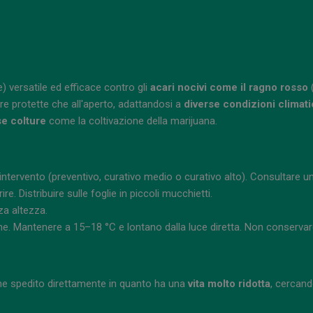
 versatile ed efficace contro gli
acari nocivi come il ragno rosso
(
ture protette che all'aperto, adattandosi a
diverse condizioni climat
se colture
come la coltivazione della marijuana.
 intervento (preventivo, curativo medio o curativo alto). Consultare u
e. Distribuire sulle foglie in piccoli mucchietti.
za altezza.
. Mantenere a 15–18 °C e lontano dalla luce diretta. Non conservare 
ene spedito direttamente in quanto ha una
vita molto ridotta
, cercando