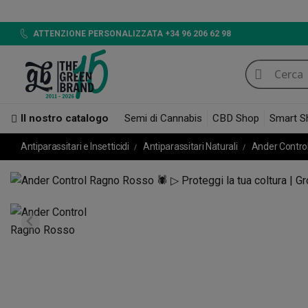
ATTENZIONE PERSONALIZZATA +34 96 206 62 98
Il nostro catalogo
Semi di Cannabis
CBD Shop
Smart S
Antiparassitari e Insetticidi
Antiparassitari Naturali
Ander Contro