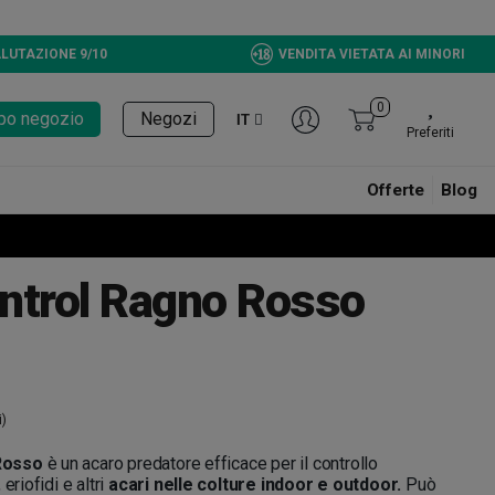
LUTAZIONE 9/10
VENDITA VIETATA AI MINORI
0
tupo negozio
Negozi
IT
Preferiti
Offerte
Blog
ntrol Ragno Rosso
i)
Rosso
è un acaro predatore efficace per il controllo
eriofidi e altri
acari nelle colture indoor e outdoor.
Può