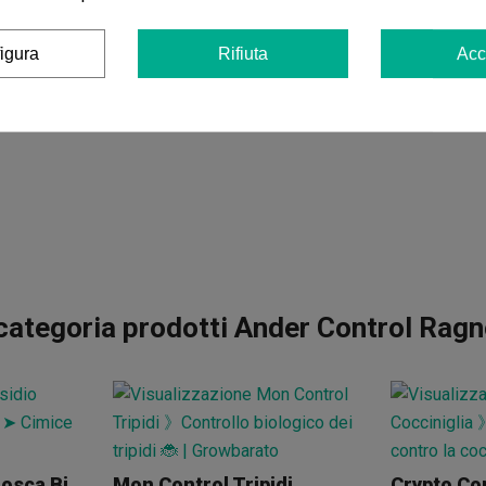
igura
Rifiuta
Acc
categoria prodotti Ander Control Rag
Nesidio Control Mosca Bianca
Mon Control Tripidi
Crypto Con