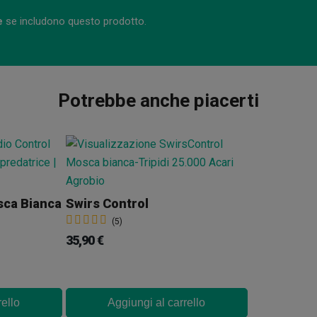
e
se includono questo prodotto.
Potrebbe anche piacerti
sca Bianca
Swirs Control
(5)
35,90 €
rello
Aggiungi al carrello