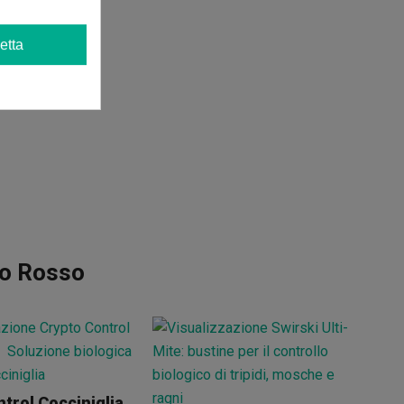
etta
no Rosso
trol Cocciniglia