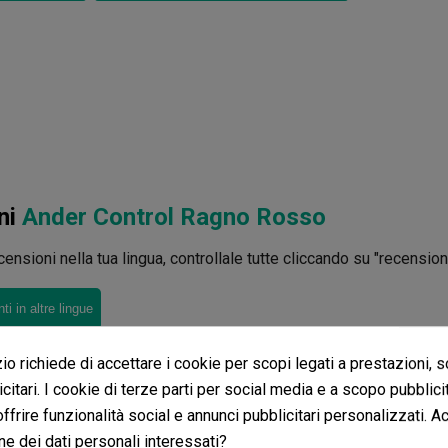
ni
Ander Control Ragno Rosso
ensioni nella tua lingua, controllale tutte cliccando su "recensioni 
i in altre lingue
o richiede di accettare i cookie per scopi legati a prestazioni, 
citari. I cookie di terze parti per social media e a scopo pubblic
 offrire funzionalità social e annunci pubblicitari personalizzati. A
ne dei dati personali interessati?