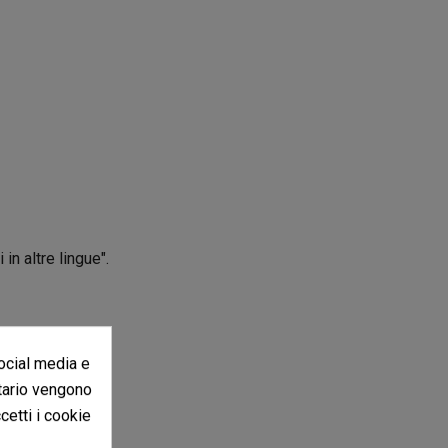
in altre lingue".
social media e
itario vengono
ccetti i cookie