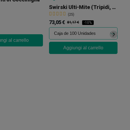
Swirski Ulti-Mite (tripidi, Mosca Bianca E Ragnetto Rosso)
(25)
73,05 €
81,17 €
-10%
ngi al carrello
Aggiungi al carrello
60