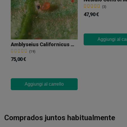
(3)
47,90 €
Aggiungi al car
Amblyseius Californicus Contro Il Ragnetto Rosso
(19)
75,00 €
Aggiungi al carrello
Comprados juntos habitualmente