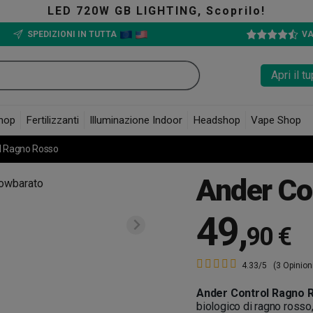
LED 720W GB LIGHTING, Scoprilo!
SPEDIZIONI IN TUTTA
VA
Apri il 
hop
Fertilizzanti
Illuminazione Indoor
Headshop
Vape Shop
l Ragno Rosso
Ander Co
49
,
90 €
4.33/5
(3 Opinion
Ander Control Ragno 
biologico di ragno rosso, 