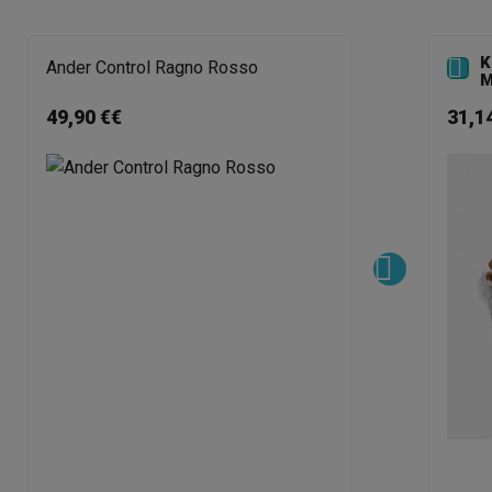
K

Ander Control Ragno Rosso
M
49,90 €€
31,1