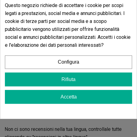
5 estrelle
100.00%
Questo negozio richiede di accettare i cookie per scopi
4 estrelle
0.00%
legati a prestazioni, social media e annunci pubblicitari. I
cookie di terze parti per social media e a scopo
3 estrelle
0.00%
pubblicitario vengono utilizzati per offrire funzionalità
2 estrelle
0.00%
social e annunci pubblicitari personalizzati. Accetti i cookie
1 estrelle
0.00%
e l'elaborazione dei dati personali interessati?
Scrivi il tuo commento
Configura
5
de
5
3 Valutazioni globali
Rifiuta
Ordina per:
Accetta
Recensioni
Powermite Control
Non ci sono recensioni nella tua lingua, controllale tutte