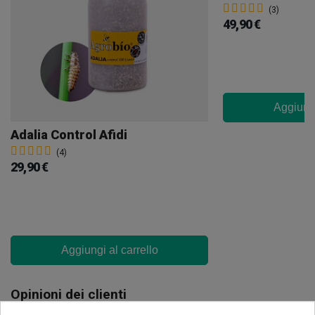
(3)
49,90 €
Aggiungi
Adalia Control Afidi
(4)
29,90 €
Aggiungi al carrello
Opinioni dei clienti