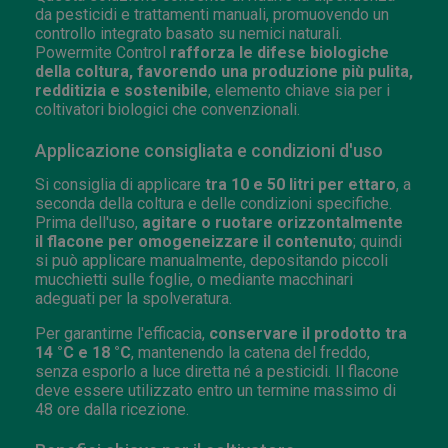
da pesticidi e trattamenti manuali, promuovendo un
controllo integrato basato su nemici naturali.
Powermite Control
rafforza le difese biologiche
della coltura, favorendo una produzione più pulita,
redditizia e sostenibile
, elemento chiave sia per i
coltivatori biologici che convenzionali.
Applicazione consigliata e condizioni d'uso
Si consiglia di applicare
tra 10 e 50 litri per ettaro
, a
seconda della coltura e delle condizioni specifiche.
Prima dell'uso,
agitare o ruotare orizzontalmente
il flacone per omogeneizzare il contenuto
; quindi
si può applicare manualmente, depositando piccoli
mucchietti sulle foglie, o mediante macchinari
adeguati per la spolveratura.
Per garantirne l'efficacia,
conservare il prodotto tra
14 °C e 18 °C
, mantenendo la catena del freddo,
senza esporlo a luce diretta né a pesticidi. Il flacone
deve essere utilizzato entro un termine massimo di
48 ore dalla ricezione.