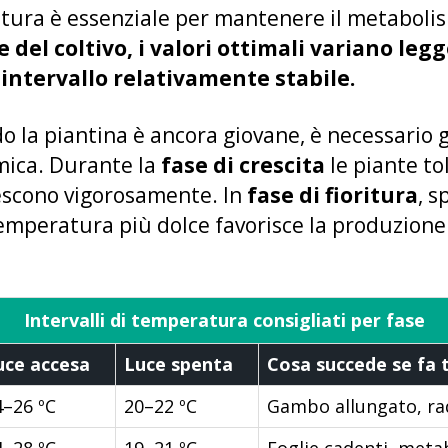
tura è essenziale per mantenere il metabolis
e del coltivo, i valori ottimali variano l
ntervallo relativamente stabile.
o la piantina è ancora giovane, è necessario 
mica. Durante la
fase di crescita
le piante to
escono vigorosamente. In
fase di fioritura
, s
emperatura più dolce favorisce la produzione d
Intervalli di temperatura consigliati per fase
uce accesa
Luce spenta
Cosa succede se fa 
4–26 ºC
20–22 ºC
Gambo allungato, rad
4–28 ºC
19–21 ºC
Foglie cadenti, meta