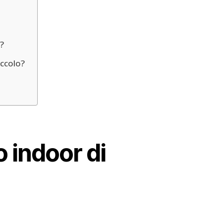
e?
ccolo?
o indoor di