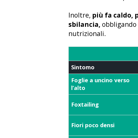
Inoltre,
più fa caldo, 
sbilancia,
obbligando a
nutrizionali.
Sintomo
Foglie a uncino verso
l’alto
Foxtailing
Fiori poco densi