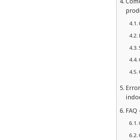
Come
prod
Erro
indo
FAQ 