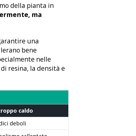
mo della pianta in
eggermente, ma
garantire una
llerano bene
pecialmente nelle
i resina, la densità e
troppo caldo
ici deboli
bolismo rallentato