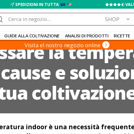
SPEDIZIONI IN TUTTA
VAL
rca:
GUIDE ALLA COLTIVAZIONE
ANALISI DI PRODOTTI
RICETTE
ssare la temper
Visita el nostro negozio online
 cause e soluzion
tua coltivazion
ratura indoor è una necessità frequente p