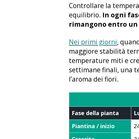
Controllare la tempera
equilibrio.
In ogni fas
rimangono entro un i
Nei primi giorni
, quand
maggiore stabilità ter
temperature miti e cr
settimane finali, una t
l’aroma dei fiori.
Fase della pianta
L
Piantina / inizio
2
Crescita
2