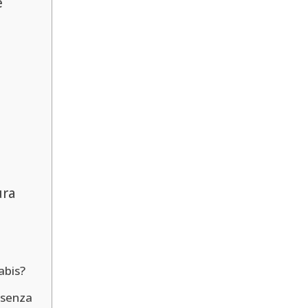
e
ura
abis?
 senza