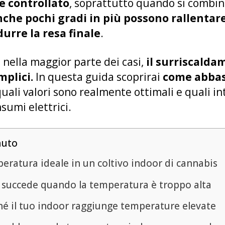
e controllato
, soprattutto quando si combina
che pochi gradi in più possono rallentare 
durre la resa finale
.
 nella maggior parte dei casi,
il surriscalda
mplici.
In questa guida scoprirai
come abbas
quali valori sono realmente ottimali e quali i
nsumi elettrici.
nuto
eratura ideale in un coltivo indoor di cannabis
 succede quando la temperatura è troppo alta
hé il tuo indoor raggiunge temperature elevate