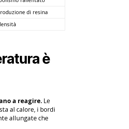
produzione di resina
densità
ratura è
ano a reagire.
Le
ta al calore, i bordi
unte allungate che