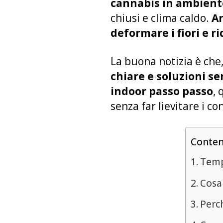
cannabis in ambient
chiusi e clima caldo.
An
deformare i fiori e ri
La buona notizia è che,
chiare e soluzioni se
indoor passo passo
, 
senza far lievitare i co
Conte
Temp
Cosa
Perc