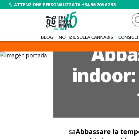
ATTENZIONE PERSONALIZZATA +34 96 206 62 98
Ce
Blog
BLOG
NOTIZIE SULLA CANNABIS
CONSIGLI
de
Abba
Grow
Barato
indoor:
sa
Abbassare la tempe