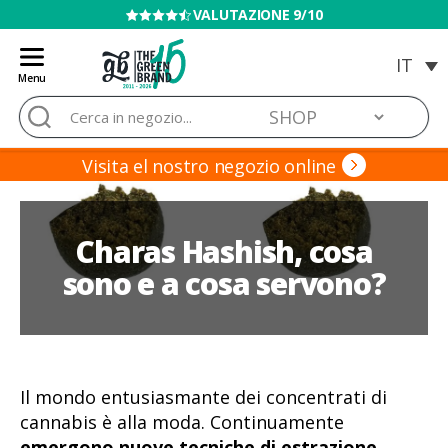
VALUTAZIONE 9/10
Menu
Blog
Cerca:
de
Grow
Barato
Visita el nostro negozio online
Charas Hashish, cosa
sono e a cosa servono?
Il mondo entusiasmante dei concentrati di
cannabis è alla moda. Continuamente
emergono nuove tecniche di estrazione