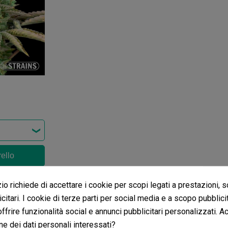
rello
ni
Pipa Bullet
o richiede di accettare i cookie per scopi legati a prestazioni, 
citari. I cookie di terze parti per social media e a scopo pubblic
ensioni nella tua lingua, controllale tutte cliccando su "recensioni 
 offrire funzionalità social e annunci pubblicitari personalizzati. A
ne dei dati personali interessati?