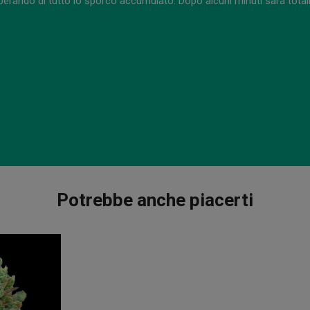
berando di tutto lo sporco accumulato. Dopo alcuni minuti sará totalm
Potrebbe anche piacerti