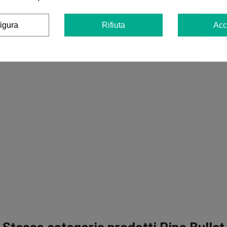
i in altre lingue
igura
Rifiuta
Acc