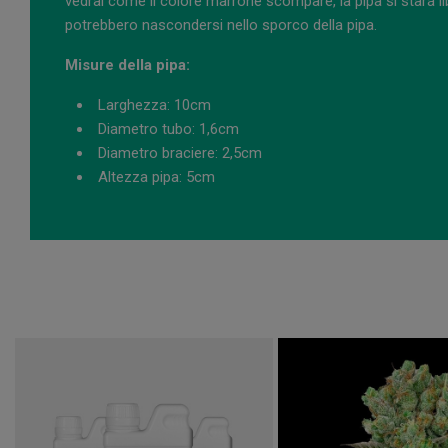
vedrai come il colore marrone scompare, la pipa si stará li
potrebbero nascondersi nello sporco della pipa.
Misure della pipa:
Larghezza: 10cm
Diametro tubo: 1,6cm
Diametro braciere: 2,5cm
Altezza pipa: 5cm