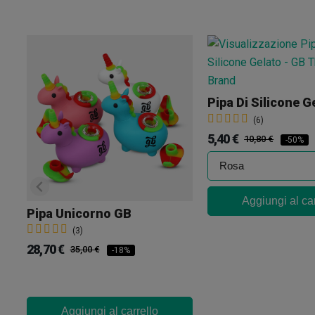
Pipa Di Silicone G
(6)
5,40 €
10,80 €
-50%
Aggiungi al car
Pipa Unicorno GB
(3)
28,70 €
35,00 €
-18%
Aggiungi al carrello