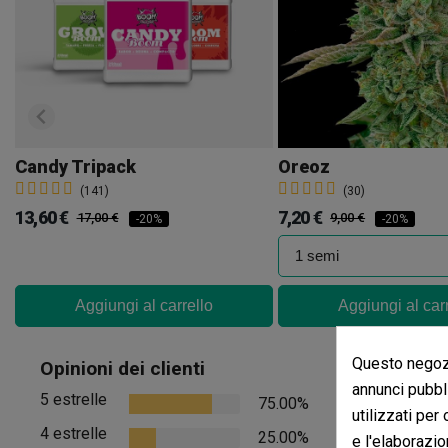
Candy Tripack
Oreoz
(141)
(30)
13,60 €
7,20 €
17,00 €
9,00 €
-20%
-20%
Aggiungi al carrello
Aggiungi al car
Recensio
Questo negozi
Opinioni dei clienti
annunci pubbli
5 estrelle
75.00%
Non ci sono rec
utilizzati per
4 estrelle
25.00%
e l'elaborazio