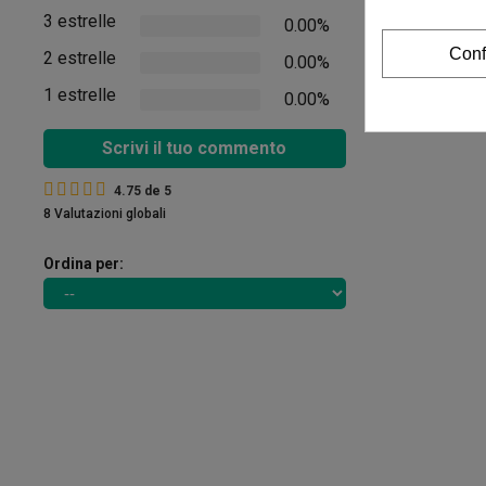
Vedere i comment
3 estrelle
0.00%
Conf
2 estrelle
0.00%
1 estrelle
0.00%
Scrivi il tuo commento
4.75
de
5
8 Valutazioni globali
Ordina per: