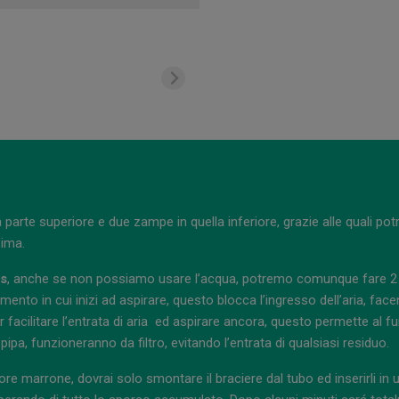
a parte superiore e due zampe in quella inferiore, grazie alle quali po
sima.
gs
, anche se non possiamo usare l’acqua, potremo comunque fare 2 b
mento in cui inizi ad aspirare, questo blocca l’ingresso dell’aria, fac
 facilitare l’entrata di aria
ed aspirare ancora, questo permette al fum
pipa, funzioneranno da filtro, evitando l’entrata di qualsiasi residuo.
e marrone, dovrai solo smontare il braciere dal tubo ed inserirli in