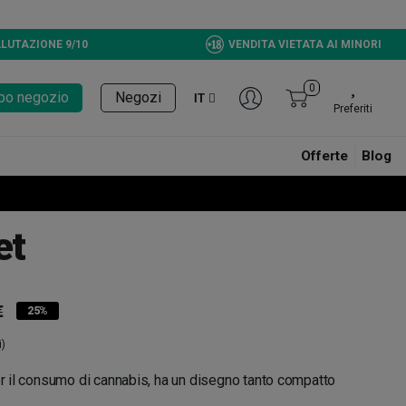
LUTAZIONE 9/10
VENDITA VIETATA AI MINORI
0
tupo negozio
Negozi
IT
Preferiti
Offerte
Blog
et
€
25%
i)
per il consumo di cannabis, ha un disegno tanto compatto