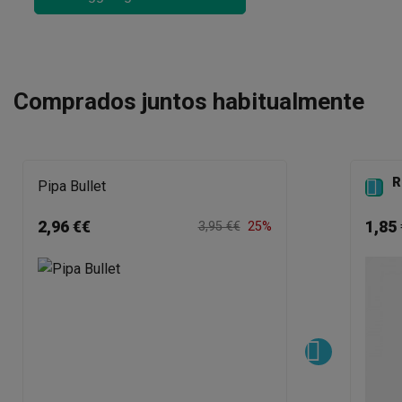
Comprados juntos habitualmente
R

Pipa Bullet
2,96 €€
1,85 
3,95 €€
25%