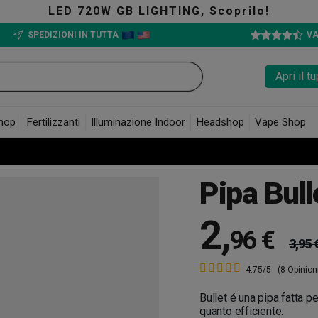
GB LIGHTING, Scoprilo!
SPEDIZIONI IN TUTTA
VA
Apri il 
hop
Fertilizzanti
Illuminazione Indoor
Headshop
Vape Shop
Pipa Bull
2
,
96 €
3,95 
4.75/5
(8 Opinion
Bullet é una pipa fatta 
quanto efficiente.