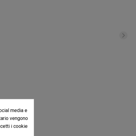
social media e
itario vengono
in altre lingue".
ccetti i cookie