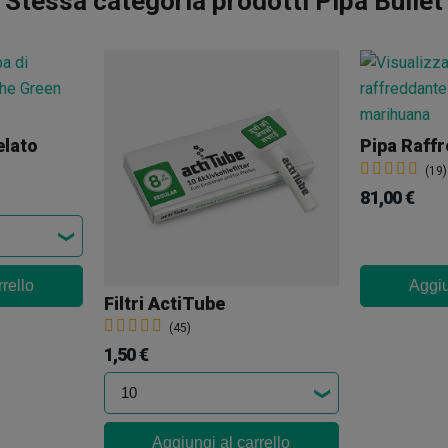
Stessa categoria prodotti Pipa Bullet
elato
(19)
81,00 €
rello
Aggiu
Filtri ActiTube
(45)
1,50 €
Aggiungi al carrello