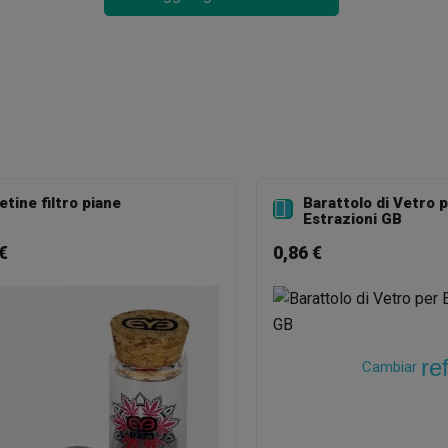
etine filtro piane
Barattolo di Vetro 

Estrazioni GB
€
0,86 €
re
Cambiar