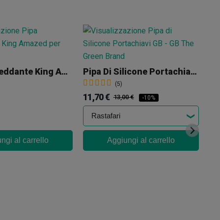
Pipa Raffreddante King Amazed
Pipa Di Silicone Portachiavi GB
Pi
(5)
11,70 €
17
13,00 €
-10%
ngi al carrello
Aggiungi al carrello