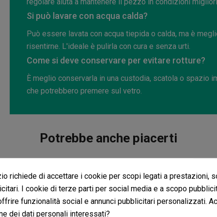
regolare aiuta a mantenere il pezzo in condizioni migliori
Si può lavare con acqua calda?
Può essere lavata con acqua tiepida o calda, ma è meglio
risentirne. L'ideale è pulirla con cura e senza urti.
Come si deve conservare per evitare rotture?
È meglio conservarla in una custodia, scatola o spazio imb
che potrebbero premere sul vetro.
Potrebbe anche piacerti
o richiede di accettare i cookie per scopi legati a prestazioni, 
citari. I cookie di terze parti per social media e a scopo pubblic
 offrire funzionalità social e annunci pubblicitari personalizzati. A
ne dei dati personali interessati?