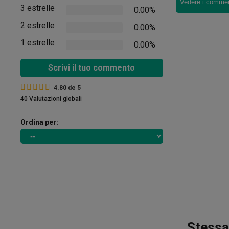
Vedere i comment
3 estrelle
0.00%
2 estrelle
0.00%
1 estrelle
0.00%
Scrivi il tuo commento
4.80
de
5
40 Valutazioni globali
Ordina per:
Stessa