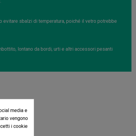
.
 evitare sbalzi di temperatura, poiché il vetro potrebbe
ottito, lontano da bordi, urti e altri accessori pesanti
social media e
itario vengono
ccetti i cookie