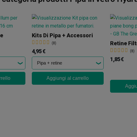
le
Kits Di Pipa + Accessori
Retine Fil
(8)
4,95 €
(8)
1,85 €
rello
Aggiungi al carrello
Aggiu