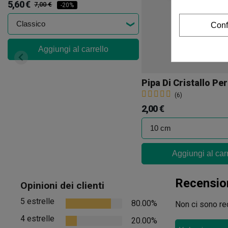
5,60 €
7,00 €
-20%
Conf
Aggiungi al carrello
Pipa Di Cristallo Per
(6)
2,00 €
Aggiungi al car
Recensio
Opinioni dei clienti
5 estrelle
80.00%
Non ci sono rec
4 estrelle
20.00%