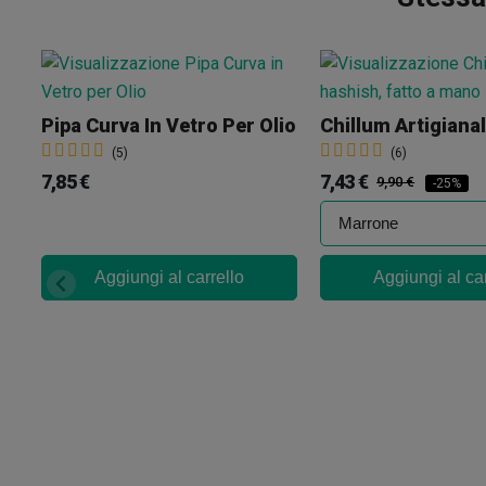
Pipa Curva In Vetro Per Olio
Chillum Artigiana
(5)
(6)
7,85 €
7,43 €
9,90 €
-25%
Aggiungi al carrello
Aggiungi al car