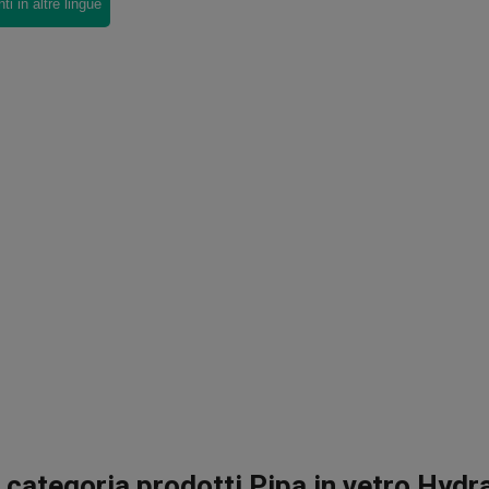
i in altre lingue
 categoria prodotti Pipa in vetro Hydr