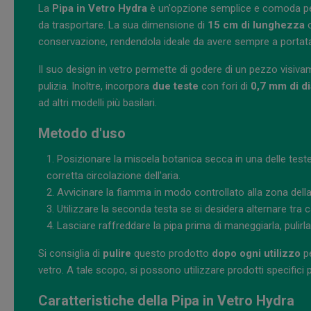
La
Pipa in Vetro Hydra
è un'opzione semplice e comoda per 
da trasportare. La sua dimensione di
15 cm di lunghezza
o
conservazione, rendendola ideale da avere sempre a portata 
Il suo design in vetro permette di godere di un pezzo visivam
pulizia. Inoltre, incorpora
due teste
con fori di
0,7 mm di d
ad altri modelli più basilari.
Metodo d'uso
Posizionare la miscela botanica secca in una delle test
corretta circolazione dell'aria.
Avvicinare la fiamma in modo controllato alla zona della
Utilizzare la seconda testa se si desidera alternare tra 
Lasciare raffreddare la pipa prima di maneggiarla, pulirla 
Si consiglia di
pulire
questo prodotto
dopo ogni utilizzo
pe
vetro. A tale scopo, si possono utilizzare prodotti specifici pe
Caratteristiche della Pipa in Vetro Hydra