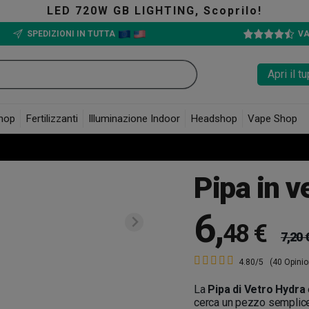
0W GB LIGHTING, Scoprilo!
SPEDIZIONI IN TUTTA
VA
Apri il 
hop
Fertilizzanti
Illuminazione Indoor
Headshop
Vape Shop
Pipa in v
6
,
48 €
7,20 
4.80/5
(40 Opinio
La
Pipa di Vetro Hydra
cerca un pezzo semplice