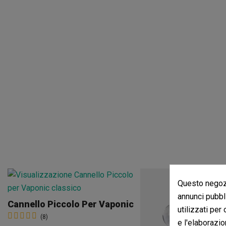
Questo negozi
annunci pubbli
Cannello Piccolo Per Vaponic
utilizzati per
(8)
e l'elaborazio