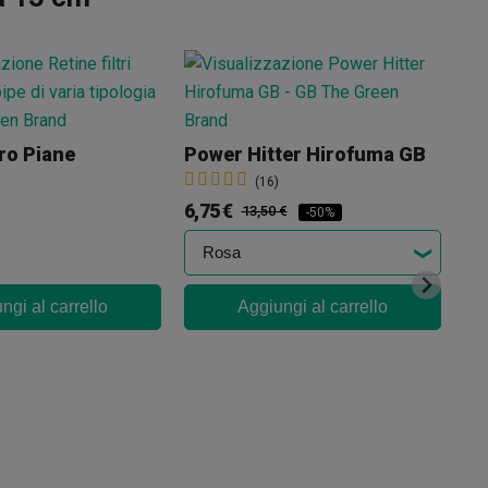
tro Piane
Power Hitter Hirofuma GB
(16)
6,75 €
13,50 €
-50%
ngi al carrello
Aggiungi al carrello
Pi
2,