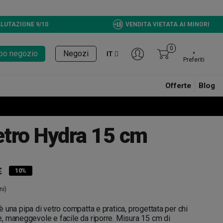
LUTAZIONE 9/10
VENDITA VIETATA AI MINORI
0
tupo negozio
Negozi
IT
Preferiti
Offerte
Blog
etro Hydra 15 cm
€
10%
ni)
è una pipa di vetro compatta e pratica, progettata per chi
, maneggevole e facile da riporre. Misura 15 cm di