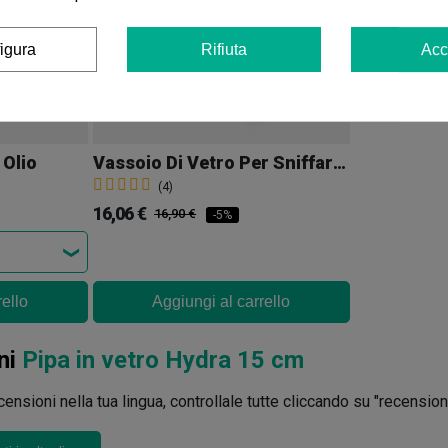
igura
Rifiuta
Acc
 Olio
Vassoio Di Vetro Per Sniffare Tornados
(4)
16,06 €
16,90 €
-5%
rello
Aggiungi al carrello
ni
Pipa in vetro Hydra 15 cm
ensioni nella tua lingua, controllale tutte cliccando su "recensioni 